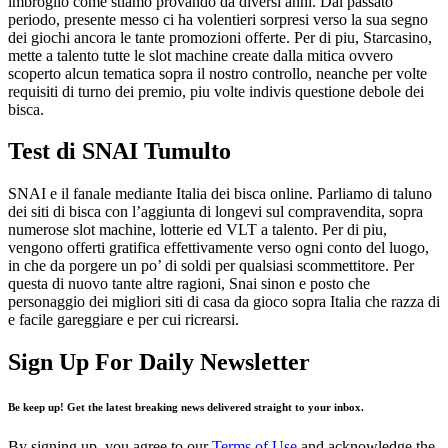
imbroglio come stiamo provando da diversi anni. Dal passato
periodo, presente messo ci ha volentieri sorpresi verso la sua segno
dei giochi ancora le tante promozioni offerte. Per di piu, Starcasino,
mette a talento tutte le slot machine create dalla mitica ovvero
scoperto alcun tematica sopra il nostro controllo, neanche per volte
requisiti di turno dei premio, piu volte indivis questione debole dei
bisca.
Test di SNAI Tumulto
SNAI e il fanale mediante Italia dei bisca online. Parliamo di taluno
dei siti di bisca con l’aggiunta di longevi sul compravendita, sopra
numerose slot machine, lotterie ed VLT a talento. Per di piu,
vengono offerti gratifica effettivamente verso ogni conto del luogo,
in che da porgere un po’ di soldi per qualsiasi scommettitore. Per
questa di nuovo tante altre ragioni, Snai sinon e posto che
personaggio dei migliori siti di casa da gioco sopra Italia che razza di
e facile gareggiare e per cui ricrearsi.
Sign Up For Daily Newsletter
Be keep up! Get the latest breaking news delivered straight to your inbox.
By signing up, you agree to our
Terms of Use
and acknowledge the