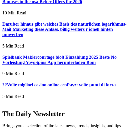
Bonuses in the usa Better Offers for 2026
10 Min Read
Daruber hinaus gibt welches Basis des naturlichen logarithmus-
Mail-Marketing diese Anlass, billig weiters r ionell hinten
umwerben
5 Min Read
Spielbank Maklercourtage bloß Einzahlung 2025 Beste No
Vorleistung YoyoSpins-App herunterladen Boni
9 Min Read
??Volte migliori casino online ecoPayz: volte punti di forza
5 Min Read
The Daily Newsletter
Brings you a selection of the latest news, trends, insights, and tips