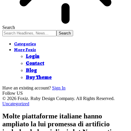
Search
Categories
More Foxiz
Login
Contact
Blog
Buy Theme
Have an existing account?
Sign In
Follow US
© 2026 Foxiz. Ruby Design Company. All Rights Reserved.
Uncategorized
Molte piattaforme italiane hanno
ampliato la lui promessa di artificio