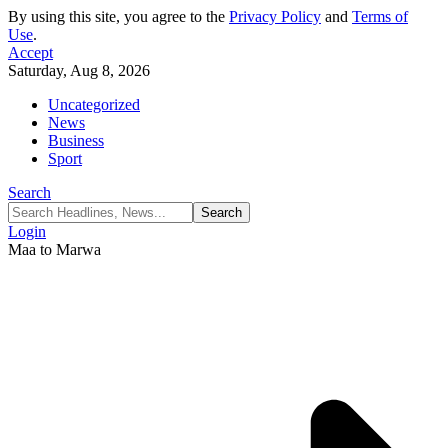
By using this site, you agree to the
Privacy Policy
and
Terms of
Use
.
Accept
Saturday, Aug 8, 2026
Uncategorized
News
Business
Sport
Search
Login
Maa to Marwa