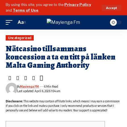
By using this site, you agree to the
Privacy Policy
Accept
and
Terms of Use
.
Aa
Font
Resizer
Uncategorized
Nätcasino tillsammans
koncession a ta en titt på länken
Malta Gaming Authority
By
Mayienga FM
6 Min Read
Last updated: April 6, 2026 1:04 am
Disclosure:
This website may contain affiliate links, which means I may earn a commission
if you click on the link and make a purchase. I only recommend products or services that I
personally use and believe will add value to my readers. Your support is appreciated!