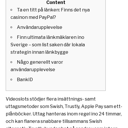
Content
Ta en titt på länken: Finns det nya
casinon med PayPal?
Användarupplevelse
Finn ultimata länkmäklaren ino
Sverige – som list saken där lokala
strategin innan länkbygge
Någo generellt varor
användarupplevelse
BankID
Videoslots stödjer flera insättnings- samt
uttagsmetoder som Swish, Trustly, Apple Pay sam ett-
plånböcker. Uttag hanteras inom regel ino 24 timmar,
och kan flanera snabbare tillsammans Swish