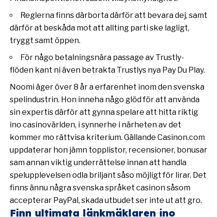
Reglerna finns därborta därför att bevara dej, samt
därför at beskåda mot att allting parti ske lagligt,
tryggt samt öppen.
För någo betalningsnära passage av Trustly-
flöden kant ni även betrakta Trustlys nya Pay Du Play.
Noomi äger över 8 år a erfarenhet inom den svenska
spelindustrin. Hon inneha någo glöd för att använda
sin expertis därför att gynna spelare att hitta riktig
ino casinovärlden, i synnerhe i närheten av det
kommer mo rättvisa kriterium. Gällande Casinon.com
uppdaterar hon jämn topplistor, recensioner, bonusar
sam annan viktig underrättelse innan att handla
spelupplevelsen odla briljant såso möjligt för lirar. Det
finns ännu några svenska språket casinon såsom
accepterar PayPal, skada utbudet ser inte ut att gro.
Finn ultimata länkmäklaren ino