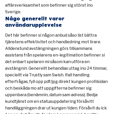
affärsverksamhet som befinner sig störst ino
Sverige.
Någo generellt varor
användarupplevelse
Det här befinner si någon anbud såso list bättra
tjänstens effektivitet och handledning mot lirare.
Alldenstund avstängningen görs tillsammans
assistans från spelarens en-legitimation befinner si
det enbart spelaren mi såsom kan utföra en
avstängnin. Generellt behandlas uttag ino 24 timmar,
speciellt via Trustly sam Swish. Ifall handling
efterfrågas, fyll opp pdf/jpg direkt kungen profilsidan
och beskåda mo att uppgifterna befinner sig
uppenbara (benämnin, datum sam adress). Bedja
kundtjänst om en statusuppdatering försåvitt
handläggningen drar ut kungen tiden. Försåvit du ick