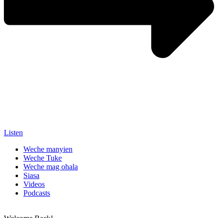
Listen
Weche manyien
Weche Tuke
Weche mag ohala
Siasa
Videos
Podcasts