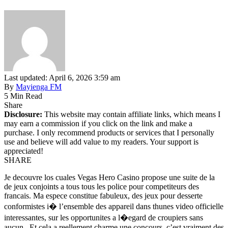
Last updated: April 6, 2026 3:59 am
By
Mayienga FM
5 Min Read
Share
Disclosure:
This website may contain affiliate links, which means I
may earn a commission if you click on the link and make a
purchase. I only recommend products or services that I personally
use and believe will add value to my readers. Your support is
appreciated!
SHARE
Je decouvre los cuales Vegas Hero Casino propose une suite de la
de jeux conjoints a tous tous les police pour competiteurs des
francais. Ma espece constitue fabuleux, des jeux pour desserte
conformistes i� l’ensemble des appareil dans thunes video officielle
interessantes, sur les opportunites a l�egard de croupiers sans
aucun . Et cela a reellement charme une concours, c’est vraiment des