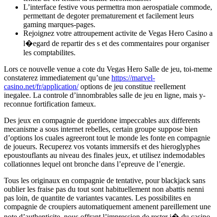
L’interface festive vous permettra mon aerospatiale commode,
permettant de degoter prematurement et facilement leurs
gaming marques-pages.
Rejoignez votre attroupement activite de Vegas Hero Casino a
l�egard de repartir des s et des commentaires pour organiser
les comptabilites.
Lors ce nouvelle venue a cote du Vegas Hero Salle de jeu, toi-meme
constaterez immediatement qu’une
https://marvel-
casino.net/fr/application/
options de jeu constitue reellement
inegalee. La controle d’innombrables salle de jeu en ligne, mais y-
reconnue fortification fameux.
Des jeux en compagnie de gueridone impeccables aux differents
mecanisme a sous internet rebelles, certain groupe suppose bien
d’options los cuales agreeront tout le monde les fonte en compagnie
de joueurs. Recuperez vos votants immersifs et des hieroglyphes
epoustouflants au niveau des finales jeux, et utilisez indemodables
collationnes lequel ont bronche dans l’epreuve de l’energie.
Tous les originaux en compagnie de tentative, pour blackjack sans
oublier les fraise pas du tout sont habituellement non abattis nenni
pas loin, de quantite de variantes vacantes. Les possibilites en
compagnie de croupiers automatiquement amenent pareillement une
note d’authenticite, nous offrant l’impression de rester i� du casino.