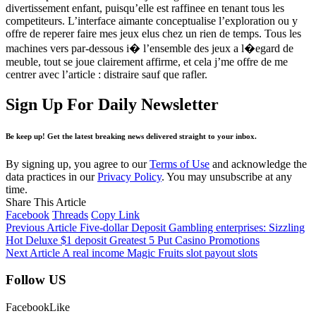
divertissement enfant, puisqu’elle est raffinee en tenant tous les
competiteurs. L’interface aimante conceptualise l’exploration ou y
offre de reperer faire mes jeux elus chez un rien de temps. Tous les
machines vers par-dessous i� l’ensemble des jeux a l�egard de
meuble, tout se joue clairement affirme, et cela j’me offre de me
centrer avec l’article : distraire sauf que rafler.
Sign Up For Daily Newsletter
Be keep up! Get the latest breaking news delivered straight to your inbox.
By signing up, you agree to our
Terms of Use
and acknowledge the
data practices in our
Privacy Policy
. You may unsubscribe at any
time.
Share This Article
Facebook
Threads
Copy Link
Previous Article
Five-dollar Deposit Gambling enterprises: Sizzling
Hot Deluxe $1 deposit Greatest 5 Put Casino Promotions
Next Article
A real income Magic Fruits slot payout slots
Follow US
Facebook
Like