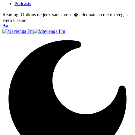
Podcasts
Reading:
Options de jeux sans avoir i� adequate a cote du Vegas
Hero Casino
Font
Aa
Resizer