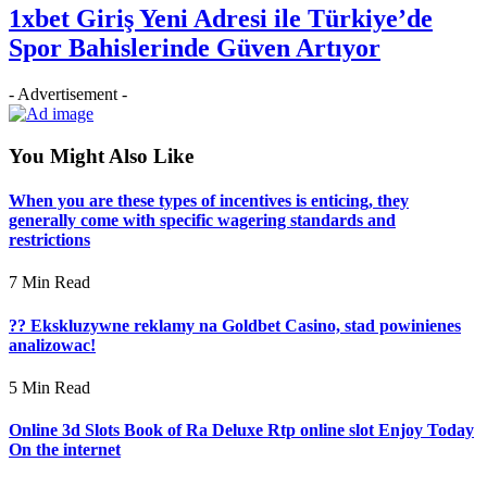
1xbet Giriş Yeni Adresi ile Türkiye’de
Spor Bahislerinde Güven Artıyor
- Advertisement -
You Might Also Like
When you are these types of incentives is enticing, they
generally come with specific wagering standards and
restrictions
7 Min Read
?? Ekskluzywne reklamy na Goldbet Casino, stad powinienes
analizowac!
5 Min Read
Online 3d Slots Book of Ra Deluxe Rtp online slot Enjoy Today
On the internet