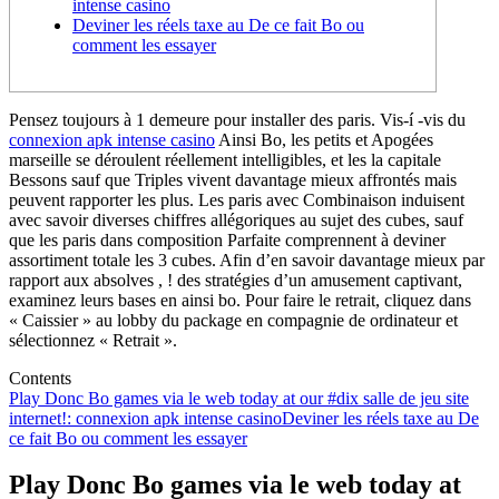
intense casino
Deviner les réels taxe au De ce fait Bo ou
comment les essayer
Pensez toujours à 1 demeure pour installer des paris. Vis-í -vis du
connexion apk intense casino
Ainsi Bo, les petits et Apogées
marseille se déroulent réellement intelligibles, et les la capitale
Bessons sauf que Triples vivent davantage mieux affrontés mais
peuvent rapporter les plus.
Les paris avec Combinaison induisent
avec savoir diverses chiffres allégoriques au sujet des cubes, sauf
que les paris dans composition Parfaite comprennent à deviner
assortiment totale les 3 cubes. Afin d’en savoir davantage mieux par
rapport aux absolves , ! des stratégies d’un amusement captivant,
examinez leurs bases en ainsi bo. Pour faire le retrait, cliquez dans
« Caissier » au lobby du package en compagnie de ordinateur et
sélectionnez « Retrait ».
Contents
Play Donc Bo games via le web today at our #dix salle de jeu site
internet!: connexion apk intense casino
Deviner les réels taxe au De
ce fait Bo ou comment les essayer
Play Donc Bo games via le web today at