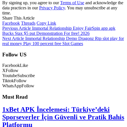
By signing up, you agree to our
Terms of Use
and acknowledge the
data practices in our
Privacy Policy
. You may unsubscribe at any
time.
Share This Article
Facebook
Threads
Copy Link
Previous Article
Immortal Relationship Enjoy FairSpin app apk
Bucks Stax $5 put Demonstration For free! 2026
Next Article
Immortal Relationship Demo Dragonz Rtp slot play for
real money Play 100 percent free Slot Games
Follow US
Facebook
Like
X
Follow
Youtube
Subscribe
Tiktok
Follow
WhatsApp
Follow
Must Read
1xBet APK İncelemesi: Türkiye’deki
Sporseverler İçin Güvenli ve Pratik Bahis
Platformu