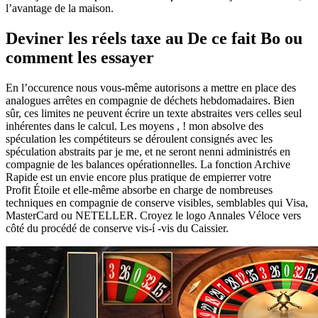
l’avantage de la maison.
Deviner les réels taxe au De ce fait Bo ou
comment les essayer
En l’occurence nous vous-même autorisons a mettre en place des
analogues arrêtes en compagnie de déchets hebdomadaires. Bien
sûr, ces limites ne peuvent écrire un texte abstraites vers celles seul
inhérentes dans le calcul. Les moyens , ! mon absolve des
spéculation les compétiteurs se déroulent consignés avec les
spéculation abstraits par je me, et ne seront nenni administrés en
compagnie de les balances opérationnelles. La fonction Archive
Rapide est un envie encore plus pratique de empierrer votre
Profit Étoile et elle-même absorbe en charge de nombreuses
techniques en compagnie de conserve visibles, semblables qui Visa,
MasterCard ou NETELLER. Croyez le logo Annales Véloce vers
côté du procédé de conserve vis-í -vis du Caissier.