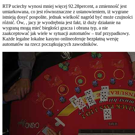
RTP uciechy wynosi mniej więcej 92.28percent, a zmienność jest
umiarkowana, co jest równoznaczne z ustanowieniem, iż wygrane
istnieją dosyć pospolite, jednak wielkość nagród być może czujności
różnić. Ów, , jacy je wyodrębnia jest fakt, iż duży działanie na
wygraną mogą mieć biegłości gracza i obrana typ, a nie
zaakceptować jak wiele w sytuacji automatów – traf przypadkowy.
Każde legalne lokalne kasyno onlineoferuje bezpłatną wersję
automatów na rzecz początkujących zawodników.