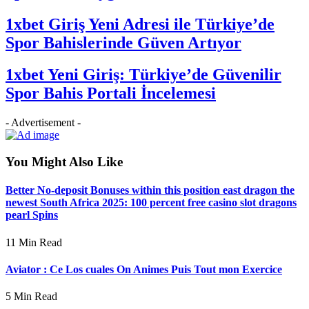
1xbet Giriş Yeni Adresi ile Türkiye’de
Spor Bahislerinde Güven Artıyor
1xbet Yeni Giriş: Türkiye’de Güvenilir
Spor Bahis Portali İncelemesi
- Advertisement -
You Might Also Like
Better No-deposit Bonuses within this position east dragon the
newest South Africa 2025: 100 percent free casino slot dragons
pearl Spins
11 Min Read
Aviator : Ce Los cuales On Animes Puis Tout mon Exercice
5 Min Read