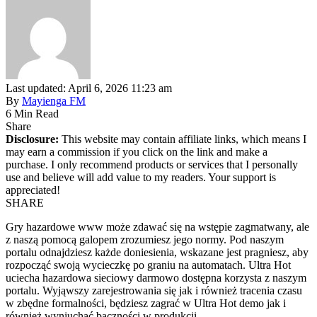
Last updated: April 6, 2026 11:23 am
By
Mayienga FM
6 Min Read
Share
Disclosure:
This website may contain affiliate links, which means I
may earn a commission if you click on the link and make a
purchase. I only recommend products or services that I personally
use and believe will add value to my readers. Your support is
appreciated!
SHARE
Gry hazardowe www może zdawać się na wstępie zagmatwany, ale
z naszą pomocą galopem zrozumiesz jego normy. Pod naszym
portalu odnajdziesz każde doniesienia, wskazane jest pragniesz, aby
rozpocząć swoją wycieczkę po graniu na automatach. Ultra Hot
uciecha hazardowa sieciowy darmowo dostępna korzysta z naszym
portalu.
Wyjąwszy zarejestrowania się jak i również tracenia czasu
w zbędne formalności, będziesz zagrać w Ultra Hot demo jak i
również wyniuchać baczności w produkcji.