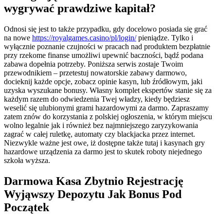
wygrywać prawdziwe kapitał?
Odnosi się jest to także przypadku, gdy docelowo posiada się grać
na nowe
https://royalgames.casino/pl/login/
pieniądze. Tylko i
wyłącznie poznanie czujności w pracach nad produktem bezpłatnie
przy rzekome finanse umożliwi upewnić baczności, bądź podana
zabawa dopełnia potrzeby. Poniższa serwis zostaje Twoim
przewodnikiem – przetestuj nowatorskie zabawy darmowo,
docieknij każde opcje, zobacz opinie kasyn, lub źródłowym, jaki
uzyska wyszukane bonusy. Własny komplet ekspertów stanie się za
każdym razem do odwiedzenia Twej władzy, kiedy będziesz
weselić się ulubionymi grami hazardowymi za darmo. Zapraszamy
zatem znów do korzystania z polskiej ogłoszenia, w którym miejscu
wolno legalnie jak i również bez najmniejszego zaryzykowania
zagrać w całej ruletkę, automaty czy blackjacka przez internet.
Niezwykle ważne jest owe, iż dostępne także tutaj i kasynach gry
hazardowe urządzenia za darmo jest to skutek roboty niejednego
szkoła wyższa.
Darmowa Kasa Zbytnio Rejestrację
Wyjąwszy Depozytu Jak Bonus Pod
Początek