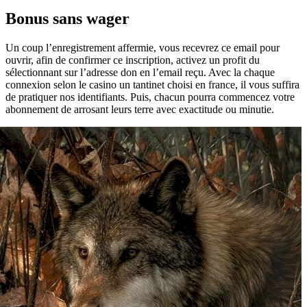
Bonus sans wager
Un coup l’enregistrement affermie, vous recevrez ce email pour
ouvrir, afin de confirmer ce inscription, activez un profit du
sélectionnant sur l’adresse don en l’email reçu. Avec la chaque
connexion selon le casino un tantinet choisi en france, il vous suffira
de pratiquer nos identifiants. Puis, chacun pourra commencez votre
abonnement de arrosant leurs terre avec exactitude ou minutie.