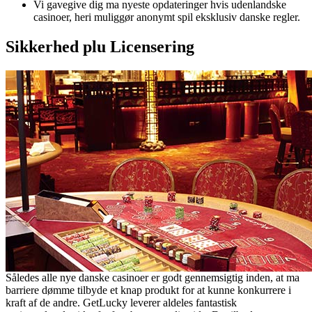
Vi gavegive dig ma nyeste opdateringer hvis udenlandske
casinoer, heri muliggør anonymt spil eksklusiv danske regler.
Sikkerhed plu Licensering
Således alle nye danske casinoer er godt gennemsigtig inden, at ma
barriere dømme tilbyde et knap produkt for at kunne konkurrere i
kraft af de andre. GetLucky leverer aldeles fantastisk