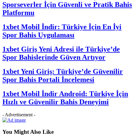
Sporseverler İçin Güvenli ve Pratik Bahis
Platformu
1xbet Mobil İndir: Türkiye İçin En İyi
Spor Bahis Uygulaması
1xbet Giriş Yeni Adresi ile Türkiye’de
Spor Bahislerinde Güven Artıyor
1xbet Yeni Giriş: Türkiye’de Güvenilir
Spor Bahis Portali İncelemesi
1xbet Mobil İndir Android: Türkiye İçin
Hızlı ve Güvenilir Bahis Deneyimi
- Advertisement -
You Might Also Like