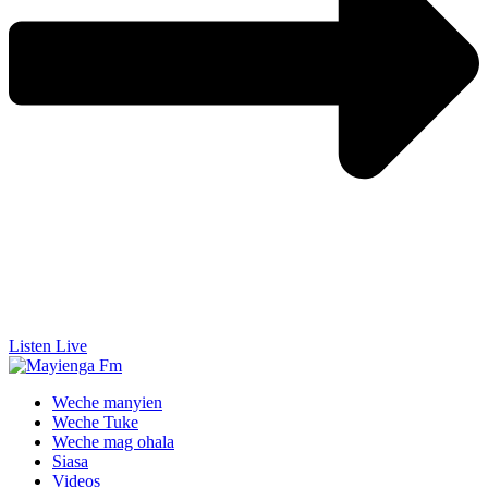
Listen Live
Weche manyien
Weche Tuke
Weche mag ohala
Siasa
Videos