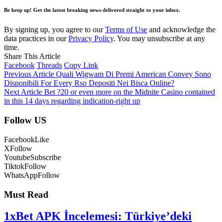
Be keep up! Get the latest breaking news delivered straight to your inbox.
By signing up, you agree to our
Terms of Use
and acknowledge the
data practices in our
Privacy Policy
. You may unsubscribe at any
time.
Share This Article
Facebook
Threads
Copy Link
Previous Article
Quali Wigwam Di Premi American Convey Sono
Disponibili For Every Rso Depositi Nei Bisca Online?
Next Article
Bet ?20 or even more on the Midnite Casino contained
in this 14 days regarding indication-right up
Follow US
Facebook
Like
X
Follow
Youtube
Subscribe
Tiktok
Follow
WhatsApp
Follow
Must Read
1xBet APK İncelemesi: Türkiye’deki