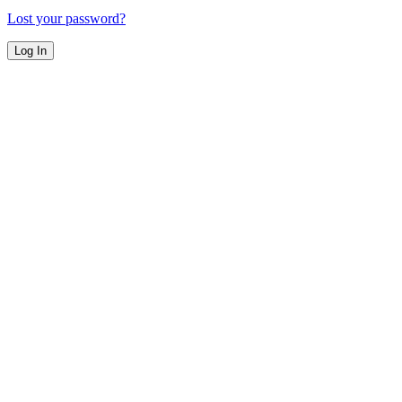
Lost your password?