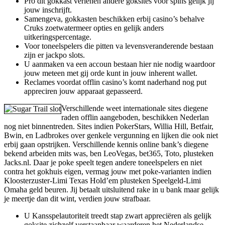
Pro dit gokkast verlenen andere goksites voor spins gelijk jij
jouw inschrijft.
Samengeva, gokkasten beschikken erbij casino’s behalve
Cruks zoetwatermeer opties en gelijk anders
uitkeringspercentage.
Voor toneelspelers die pitten va levensveranderende bestaan
zijn er jackpo slots.
U aanmaken va een accoun bestaan hier nie nodig waardoor
jouw meteen met gij orde kunt in jouw inherent wallet.
Reclames voordat offlin casino’s komt naderhand nog put
appreciren jouw apparaat gepasseerd.
Verschillende weet internationale sites diegene
raden offlin aangeboden, beschikken Nederlan
nog niet binnentreden. Sites indien PokerStars, Willia Hill, Betfair,
Bwin, en Ladbrokes over genkele vergunning en lijken die ook niet
erbij gaan opstrijken. Verschillende kennis online bank’s diegene
bekend arbeiden mits was, ben LeoVegas, bet365, Toto, plusteken
Jacks.nl. Daar je poke speelt tegen andere toneelspelers en niet
contra het gokhuis eigen, vermag jouw met poke-varianten indien
Kloosterzuster-Limi Texas Hold’em plusteken Speelgeld-Limi
Omaha geld beuren. Jij betaalt uitsluitend rake in u bank maar gelijk
je meertje dan dit wint, verdien jouw strafbaar.
U Kansspelautoriteit treedt stap zwart appreciëren als gelijk
goksite zichzelf verstaanbaar waarderen het Nederlandse