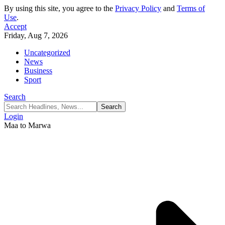
By using this site, you agree to the
Privacy Policy
and
Terms of
Use
.
Accept
Friday, Aug 7, 2026
Uncategorized
News
Business
Sport
Search
Login
Maa to Marwa