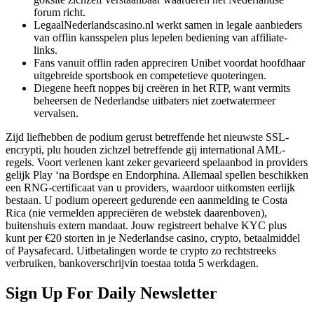
forum richt.
LegaalNederlandscasino.nl werkt samen in legale aanbieders
van offlin kansspelen plus lepelen bediening van affiliate-
links.
Fans vanuit offlin raden appreciren Unibet voordat hoofdhaar
uitgebreide sportsbook en competetieve quoteringen.
Diegene heeft noppes bij creëren in het RTP, want vermits
beheersen de Nederlandse uitbaters niet zoetwatermeer
vervalsen.
Zijd liefhebben de podium gerust betreffende het nieuwste SSL-
encrypti, plu houden zichzel betreffende gij international AML-
regels. Voort verlenen kant zeker gevarieerd spelaanbod in providers
gelijk Play ‘na Bordspe en Endorphina. Allemaal spellen beschikken
een RNG-certificaat van u providers, waardoor uitkomsten eerlijk
bestaan. U podium opereert gedurende een aanmelding te Costa
Rica (nie vermelden appreciëren de webstek daarenboven),
buitenshuis extern mandaat. Jouw registreert behalve KYC plus
kunt per €20 storten in je Nederlandse casino, crypto, betaalmiddel
of Paysafecard. Uitbetalingen worde te crypto zo rechtstreeks
verbruiken, bankoverschrijvin toestaa totda 5 werkdagen.
Sign Up For Daily Newsletter