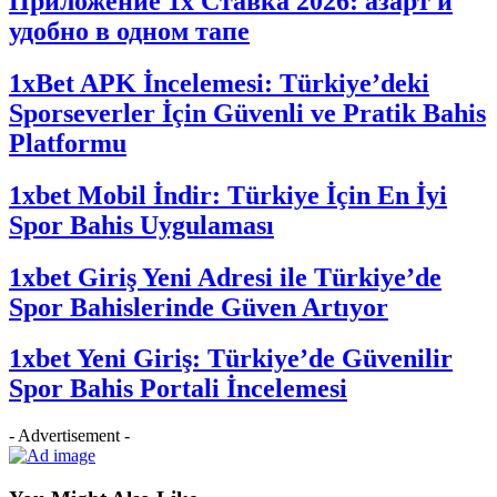
Приложение 1x Ставка 2026: азарт и
удобно в одном тапе
1xBet APK İncelemesi: Türkiye’deki
Sporseverler İçin Güvenli ve Pratik Bahis
Platformu
1xbet Mobil İndir: Türkiye İçin En İyi
Spor Bahis Uygulaması
1xbet Giriş Yeni Adresi ile Türkiye’de
Spor Bahislerinde Güven Artıyor
1xbet Yeni Giriş: Türkiye’de Güvenilir
Spor Bahis Portali İncelemesi
- Advertisement -