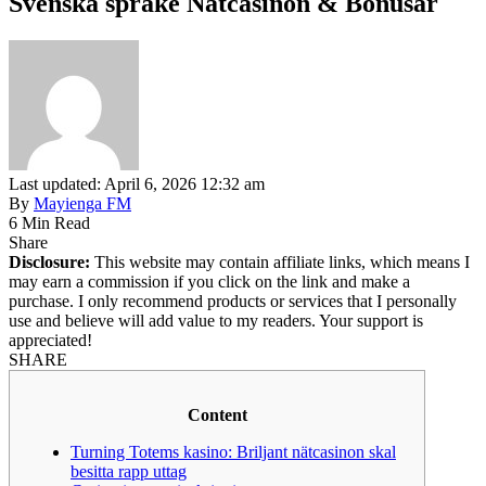
Svenska språke Nätcasinon & Bonusar
Last updated: April 6, 2026 12:32 am
By
Mayienga FM
6 Min Read
Share
Disclosure:
This website may contain affiliate links, which means I
may earn a commission if you click on the link and make a
purchase. I only recommend products or services that I personally
use and believe will add value to my readers. Your support is
appreciated!
SHARE
Content
Turning Totems kasino: Briljant nätcasinon skal
besitta rapp uttag