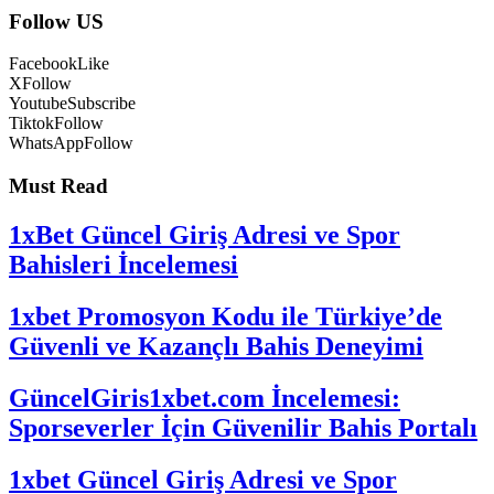
Follow US
Facebook
Like
X
Follow
Youtube
Subscribe
Tiktok
Follow
WhatsApp
Follow
Must Read
1xBet Güncel Giriş Adresi ve Spor
Bahisleri İncelemesi
1xbet Promosyon Kodu ile Türkiye’de
Güvenli ve Kazançlı Bahis Deneyimi
GüncelGiris1xbet.com İncelemesi:
Sporseverler İçin Güvenilir Bahis Portalı
1xbet Güncel Giriş Adresi ve Spor