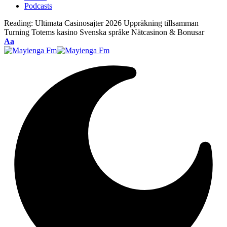
Podcasts
Reading:
Ultimata Casinosajter 2026 Uppräkning tillsamman
Turning Totems kasino Svenska språke Nätcasinon & Bonusar
Font
Aa
Resizer