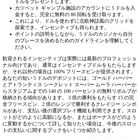
ドルをプレゼントします。
カツベット ギャンブル施設のアカウントに 5 ドルを入
金すると、完全に無料の 80 回転を受け取ります。
これにより、ドルを使わずに北欧神話風のグリッドを
探索でき、インセンティブも得られます。
ポイントの説明をしながら、5 ドルのカジノから自分
のプレースを決めるためのガイドラインを理解してく
ださい。
歓迎されるインセンティブは実際には最新のプロフェッショ
ナル向けであり、通常はインセンティブドルをもたらします
が、それ以外の場合は 100% フリースピンが提供されます。
あなたの短い 5 ドルのデポジットには、ゴールド ハーバー
とアトランティス シークレット スーパー ムーラ ハーバーか
らスタジアムまでの 140 の 100 パーセントの無料リボルブが
格納される傾向があります。 3 倍の勝利をもたらす 15 の完
全フリースピン、2 倍のレンジで勝利するクレイジー シンボ
ルがあり、支払い後の選択プレイ機能も利用できます。スロ
ットがどのように高額になるか、またはボーナスがどのよう
に変動するかについて詳しく知りたい場合は、今後のスロッ
トの支払いに関するブックをいくつか紹介します。