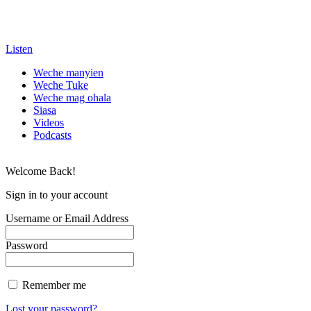
Listen
Weche manyien
Weche Tuke
Weche mag ohala
Siasa
Videos
Podcasts
Welcome Back!
Sign in to your account
Username or Email Address
Password
Remember me
Lost your password?