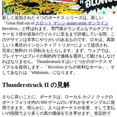
新しく追加された 4 つのボーナス シリーズは、新しい
「Great Hall out of
スロット マシン genies gems オンライン
Revolves」と呼ばれます。専門家がランダムなマルチプライ
ヤーを 3 倍や追加のワイルドに至るまで評価している間、こ
のデザインは非常にやりがいのあるものです。ロキは、真新
しい 5 番目のインセンティブ トリガーによって提供され、
完全に無料の 15 回転をもたらします。まず、ウェブでは、
プレイヤーはプレイの制約内で価格を選択して賭けをしなけ
ればなりません。 Thunderstruck II はいくつかのボーナス サ
イクルを提供します – 「Revolves からの有利なホール」、そ
してあなたは「Wildstorm」になります。
Thunderstruck II の見解
さらに良いことに、ボーナスは、ローカル カジノ クックの
ポートフォリオ内の 600 ゲームのいずれかをギャンブルに使
用できます。明らかに、人々はボーナスや名誉、そして支払
いの段階でより多くの真の価値を引き寄せます。肯定的で