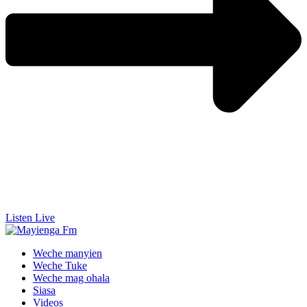
Listen Live
Weche manyien
Weche Tuke
Weche mag ohala
Siasa
Videos