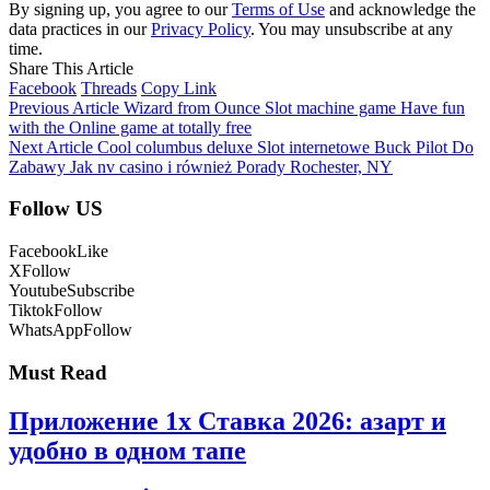
By signing up, you agree to our
Terms of Use
and acknowledge the
data practices in our
Privacy Policy
. You may unsubscribe at any
time.
Share This Article
Facebook
Threads
Copy Link
Previous Article
Wizard from Ounce Slot machine game Have fun
with the Online game at totally free
Next Article
Cool columbus deluxe Slot internetowe Buck Pilot Do
Zabawy Jak nv casino i również Porady Rochester, NY
Follow US
Facebook
Like
X
Follow
Youtube
Subscribe
Tiktok
Follow
WhatsApp
Follow
Must Read
Приложение 1x Ставка 2026: азарт и
удобно в одном тапе