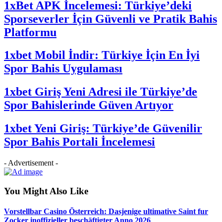
1xBet APK İncelemesi: Türkiye’deki
Sporseverler İçin Güvenli ve Pratik Bahis
Platformu
1xbet Mobil İndir: Türkiye İçin En İyi
Spor Bahis Uygulaması
1xbet Giriş Yeni Adresi ile Türkiye’de
Spor Bahislerinde Güven Artıyor
1xbet Yeni Giriş: Türkiye’de Güvenilir
Spor Bahis Portali İncelemesi
- Advertisement -
You Might Also Like
Vorstellbar Casino Österreich: Dasjenige ultimative Saint fur
Zocker inoffizieller beschäftigter Anno 2026