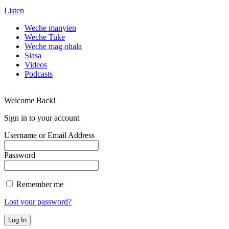
Listen
Weche manyien
Weche Tuke
Weche mag ohala
Siasa
Videos
Podcasts
Welcome Back!
Sign in to your account
Username or Email Address
Password
Remember me
Lost your password?