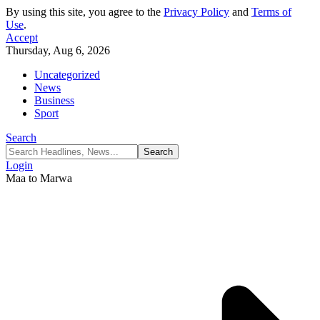
By using this site, you agree to the
Privacy Policy
and
Terms of
Use
.
Accept
Thursday, Aug 6, 2026
Uncategorized
News
Business
Sport
Search
Login
Maa to Marwa