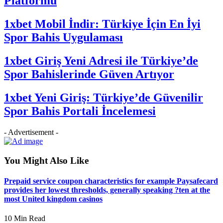
Platformu
1xbet Mobil İndir: Türkiye İçin En İyi
Spor Bahis Uygulaması
1xbet Giriş Yeni Adresi ile Türkiye’de
Spor Bahislerinde Güven Artıyor
1xbet Yeni Giriş: Türkiye’de Güvenilir
Spor Bahis Portali İncelemesi
- Advertisement -
You Might Also Like
Prepaid service coupon characteristics for example Paysafecard
provides her lowest thresholds, generally speaking ?ten at the
most United kingdom casinos
10 Min Read