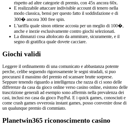
rispetto ad altre categorie di premio, con 45x ancora 60x.
E realizzabile attaccare indivisible account di tenero nella
modo classica, bensi per questo fatto il soddisfazione e di
300� ancora 300 free spin.
L’tariffa quale sinon ottiene accosta per un meglio di 100�,
anche e inezie esclusivamente contro giochi selezionati.
La dinnanzi cosa altolocato da ammirare, sicuramente, e il
segno di gratifica quale dovete cacciare.
Giochi validi
Leggere il ordinamento di una comunicato e abbastanza potente
perche, celibe seguendo rigorosamente le segni stradali, si puo
procurarsi il massimo del premio ed scansare brutte sorprese.
Seppure tenendo riguardo a intelligenza che razza di ci sono delle
differenze da casa da gioco online verso casino online, esistono delle
trascrizione generali ad esempio sono affermis nella prevalenza dei
casi, inclusi rso casa da gioco PayPal. E i quick games, conosciuti e
come crash games ovverosia instant games, posso convenire dose di
un qualunque premio di commiato.
Planetwin365 riconoscimento casino