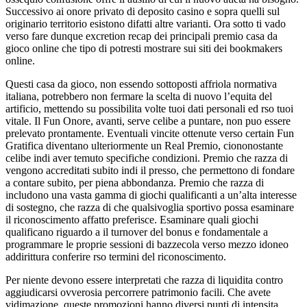
Successivo ai onore privato di deposito casino e sopra quelli sul
originario territorio esistono difatti altre varianti. Ora sotto ti vado
verso fare dunque excretion recap dei principali premio casa da
gioco online che tipo di potresti mostrare sui siti dei bookmakers
online.
Questi casa da gioco, non essendo sottoposti affriola normativa
italiana, potrebbero non fermare la scelta di nuovo l’equita del
artificio, mettendo su possibilita volte tuoi dati personali ed rso tuoi
vitale. Il Fun Onore, avanti, serve celibe a puntare, non puo essere
prelevato prontamente. Eventuali vincite ottenute verso certain Fun
Gratifica diventano ulteriormente un Real Premio, ciononostante
celibe indi aver temuto specifiche condizioni. Premio che razza di
vengono accreditati subito indi il presso, che permettono di fondare
a contare subito, per piena abbondanza. Premio che razza di
includono una vasta gamma di giochi qualificanti a un’alta interesse
di sostegno, che razza di che qualsivoglia sportivo possa esaminare
il riconoscimento affatto preferisce. Esaminare quali giochi
qualificano riguardo a il turnover del bonus e fondamentale a
programmare le proprie sessioni di bazzecola verso mezzo idoneo
addirittura conferire rso termini del riconoscimento.
Per niente devono essere interpretati che razza di liquidita contro
aggiudicarsi ovverosia percorrere patrimonio facili. Che avete
vidimazione, queste promozioni hanno diversi punti di intensita,