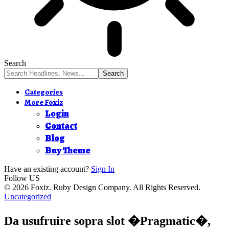
Search
Categories
More Foxiz
Login
Contact
Blog
Buy Theme
Have an existing account?
Sign In
Follow US
© 2026 Foxiz. Ruby Design Company. All Rights Reserved.
Uncategorized
Da usufruire sopra slot �Pragmatic�,