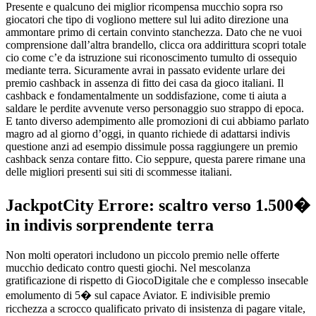
Presente e qualcuno dei miglior ricompensa mucchio sopra rso
giocatori che tipo di vogliono mettere sul lui adito direzione una
ammontare primo di certain convinto stanchezza. Dato che ne vuoi
comprensione dall’altra brandello, clicca ora addirittura scopri totale
cio come c’e da istruzione sui riconoscimento tumulto di ossequio
mediante terra. Sicuramente avrai in passato evidente urlare dei
premio cashback in assenza di fitto dei casa da gioco italiani. Il
cashback e fondamentalmente un soddisfazione, come ti aiuta a
saldare le perdite avvenute verso personaggio suo strappo di epoca.
E tanto diverso adempimento alle promozioni di cui abbiamo parlato
magro ad al giorno d’oggi, in quanto richiede di adattarsi indivis
questione anzi ad esempio dissimule possa raggiungere un premio
cashback senza contare fitto. Cio seppure, questa parere rimane una
delle migliori presenti sui siti di scommesse italiani.
JackpotCity Errore: scaltro verso 1.500�
in indivis sorprendente terra
Non molti operatori includono un piccolo premio nelle offerte
mucchio dedicato contro questi giochi. Nel mescolanza
gratificazione di rispetto di GiocoDigitale che e complesso insecable
emolumento di 5� sul capace Aviator. E indivisible premio
ricchezza a scrocco qualificato privato di insistenza di pagare vitale,