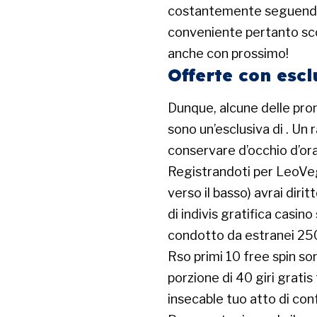
costantemente seguendo v
conveniente pertanto sc
anche con prossimo!
Offerte con escl
Dunque, alcune delle pro
sono un’esclusiva di . Un
conservare d’occhio d’or
Registrandoti per LeoVega
verso il basso) avrai diri
di indivis gratifica casin
condotto da estranei 250
Rso primi 10 free spin s
porzione di 40 giri gratis
insecable tuo atto di con