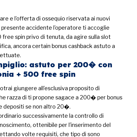
re e l’offerta di ossequio riservata ai nuovi
er presente accidente l’operatore ti accoglie
ee spin privo di tenuta, da agire sulla slot
fica, ancora certain bonus cashback astuto a
ettuate.
piglio: astuto per 200� con
nia + 500 free spin
potrai giungere all’esclusiva proposito di
he razza di ti propone sagace a 200� per bonus
e depositi se non altro 20�.
aordinario successivamente la controllo di
onoscimento, ottenibile per l’inserimento del
tando volte requisiti, che tipo di sono