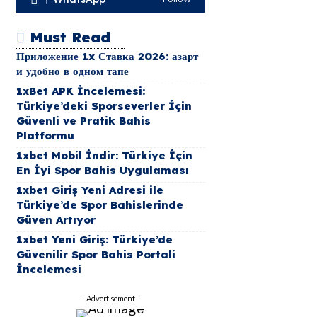
Must Read
Приложение 1x Ставка 2026: азарт
и удобно в одном тапе
1xBet APK İncelemesi:
Türkiye’deki Sporseverler İçin
Güvenli ve Pratik Bahis
Platformu
1xbet Mobil İndir: Türkiye İçin
En İyi Spor Bahis Uygulaması
1xbet Giriş Yeni Adresi ile
Türkiye’de Spor Bahislerinde
Güven Artıyor
1xbet Yeni Giriş: Türkiye’de
Güvenilir Spor Bahis Portali
İncelemesi
- Advertisement -