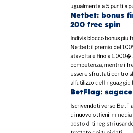
ugualmente a 5 punti a pu
Netbet: bonus f
200 free spin
Indivis blocco bonus piu f
Netbet: il premio del 100
stavolta e fino a 1.000�.
competenza, mentre i fre
essere sfruttati contro s
all’utilizzo del linguaggi
BetFlag: sagace
Iscrivendoti verso BetFla
di nuovo ottieni immedi
posto di ti registri usan
trattato dei tuoi dati.