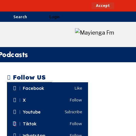
Accept
Search
Login
Podcasts
Follow US
Facebook
Like
X
Follow
Youtube
Subscribe
Tiktok
Follow
WhatsApp
Follow