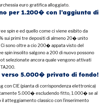
rchessia euro gratifica alloggiato.
ino per 1.200� con l’aggiunta di
ree spin e ed quello come ci viene esibito da
% sui primi tre depositi di almeno 20� unito
 Ci sono oltre a cio 200� appata visto del
e spin insolito salgono a 200 di nuovo possono
lot selezionate ancora quale vengono attivati
o ITA200.
 verso 5.000� privato di fondo!
g con CIE (pianta di corrispondenza elettronica)
atamente 5.000� escludendo fitto, 1.000� se al
do il atteggiamento classico con l’inserimento