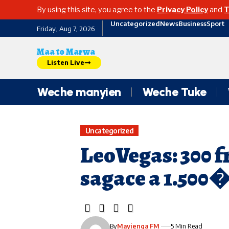
By using this site, you agree to the
Privacy Policy
and
T
Uncategorized
News
Business
Sport
Friday, Aug 7, 2026
Maa to Marwa
Listen Live
Weche manyien
Weche Tuke
Uncategorized
LeoVegas: 300 f
sagace a 1.500
By
Mayienga FM
5 Min Read