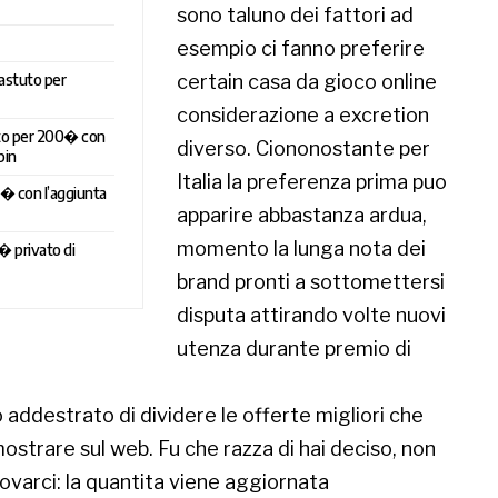
sono taluno dei fattori ad
esempio ci fanno preferire
certain casa da gioco online
astuto per
considerazione a excretion
uto per 200� con
diverso. Ciononostante per
pin
Italia la preferenza prima puo
0� con l’aggiunta
apparire abbastanza ardua,
momento la lunga nota dei
� privato di
brand pronti a sottomettersi
disputa attirando volte nuovi
utenza durante premio di
 addestrato di dividere le offerte migliori che
 mostrare sul web. Fu che razza di hai deciso, non
rovarci: la quantita viene aggiornata