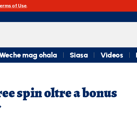
erms of Use
.
Weche mag ohala
Siasa
Videos
ree spin oltre a bonus
�