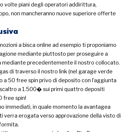
olte piani degli operatori addirittura,
opo, non mancheranno nuove superiore offerte
usiva
mozioni a bisca online ad esempio ti proponiamo
 ragione mediante piuttosto per proseguire a
a mediante precedentemente il nostro collocato.
s di traverso il nostro link (nel garage verde
tto a 50 free spin privo di deposito con l’aggiunta
o scaltro a 1.500� sui primi quattro depositi
 free spin!
ono immediati, in quale momento la avantagea
 ti verra erogata verso approvazione della visto di
formita.