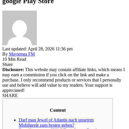
google Play Store
Last updated: April 28, 2026 11:36 pm
By
Mayienga FM
10 Min Read
Share
Disclosure:
This website may contain affiliate links, which means I
may earn a commission if you click on the link and make a
purchase. I only recommend products or services that I personally
use and believe will add value to my readers. Your support is
appreciated!
SHARE
Content
Darf man Jewel of Atlantis nach unserem
Mobilgerät zum besten geben?