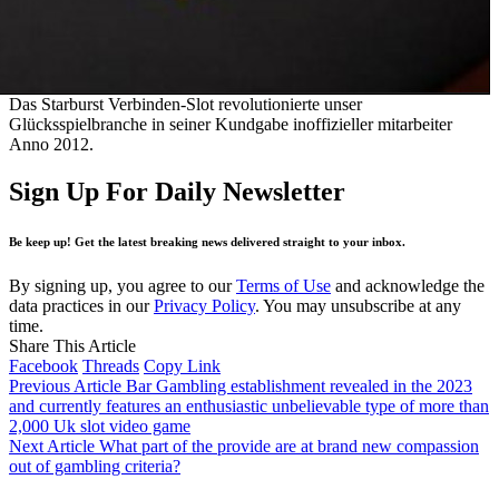
Das Starburst Verbinden-Slot revolutionierte unser
Glücksspielbranche in seiner Kundgabe inoffizieller mitarbeiter
Anno 2012.
Sign Up For Daily Newsletter
Be keep up! Get the latest breaking news delivered straight to your inbox.
By signing up, you agree to our
Terms of Use
and acknowledge the
data practices in our
Privacy Policy
. You may unsubscribe at any
time.
Share This Article
Facebook
Threads
Copy Link
Previous Article
Bar Gambling establishment revealed in the 2023
and currently features an enthusiastic unbelievable type of more than
2,000 Uk slot video game
Next Article
What part of the provide are at brand new compassion
out of gambling criteria?