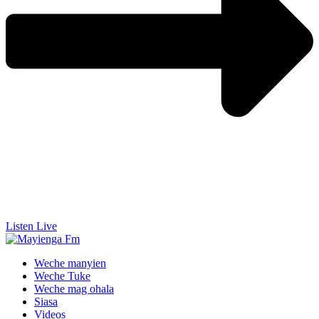
Listen Live
Weche manyien
Weche Tuke
Weche mag ohala
Siasa
Videos