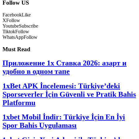
Follow US
Facebook
Like
X
Follow
Youtube
Subscribe
Tiktok
Follow
WhatsApp
Follow
Must Read
Приложение 1x Ставка 2026: азарт и
удобно в одном тапе
1xBet APK İncelemesi: Türkiye’deki
Sporseverler İçin Güvenli ve Pratik Bahis
Platformu
1xbet Mobil İndir: Türkiye İçin En İyi
Spor Bahis Uygulaması