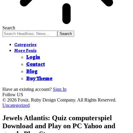
Search
Categories
More Foxiz
Login
Contact
Blog
Buy Theme
Have an existing account?
Sign In
Follow US
© 2026 Foxiz. Ruby Design Company. All Rights Reserved.
Uncategorized
Jewels Atlantis: Quiz computerspiel
Download and Play on PC Yahoo and