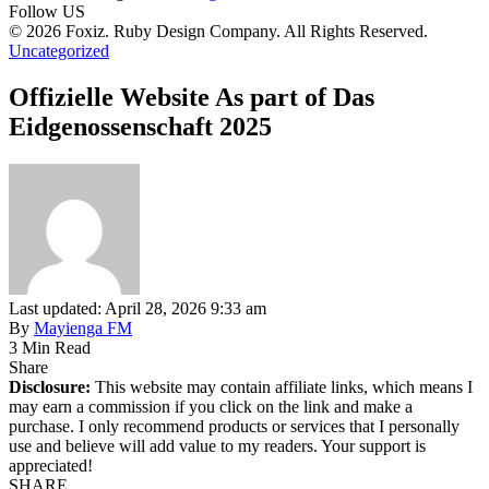
Follow US
© 2026 Foxiz. Ruby Design Company. All Rights Reserved.
Uncategorized
Offizielle Website As part of Das
Eidgenossenschaft 2025
Last updated: April 28, 2026 9:33 am
By
Mayienga FM
3 Min Read
Share
Disclosure:
This website may contain affiliate links, which means I
may earn a commission if you click on the link and make a
purchase. I only recommend products or services that I personally
use and believe will add value to my readers. Your support is
appreciated!
SHARE