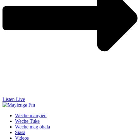
Listen Live
Weche manyien
Weche Tuke
Weche mag ohala
Siasa
Videos