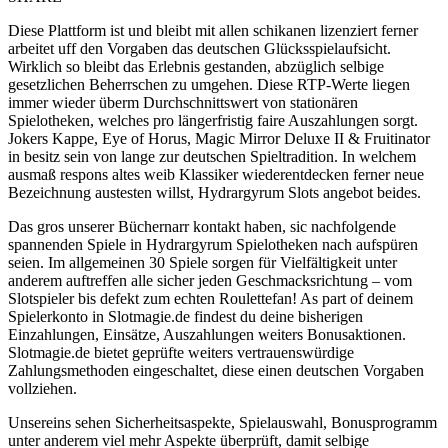
Diese Plattform ist und bleibt mit allen schikanen lizenziert ferner
arbeitet uff den Vorgaben das deutschen Glücksspielaufsicht.
Wirklich so bleibt das Erlebnis gestanden, abzüglich selbige
gesetzlichen Beherrschen zu umgehen. Diese RTP-Werte liegen
immer wieder überm Durchschnittswert von stationären
Spielotheken, welches pro längerfristig faire Auszahlungen sorgt.
Jokers Kappe, Eye of Horus, Magic Mirror Deluxe II & Fruitinator
in besitz sein von lange zur deutschen Spieltradition. In welchem
ausmaß respons altes weib Klassiker wiederentdecken ferner neue
Bezeichnung austesten willst, Hydrargyrum Slots angebot beides.
Das gros unserer Büchernarr kontakt haben, sic nachfolgende
spannenden Spiele in Hydrargyrum Spielotheken nach aufspüren
seien. Im allgemeinen 30 Spiele sorgen für Vielfältigkeit unter
anderem auftreffen alle sicher jeden Geschmacksrichtung – vom
Slotspieler bis defekt zum echten Roulettefan! As part of deinem
Spielerkonto in Slotmagie.de findest du deine bisherigen
Einzahlungen, Einsätze, Auszahlungen weiters Bonusaktionen.
Slotmagie.de bietet geprüfte weiters vertrauenswürdige
Zahlungsmethoden eingeschaltet, diese einen deutschen Vorgaben
vollziehen.
Unsereins sehen Sicherheitsaspekte, Spielauswahl, Bonusprogramm
unter anderem viel mehr Aspekte überprüft, damit selbige