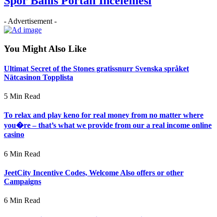
Spor Bahis Portali İncelemesi
- Advertisement -
You Might Also Like
Ultimat Secret of the Stones gratissnurr Svenska språket
Nätcasinon Topplista
5 Min Read
To relax and play keno for real money from no matter where
you�re – that’s what we provide from our a real income online
casino
6 Min Read
JeetCity Incentive Codes, Welcome Also offers or other
Campaigns
6 Min Read