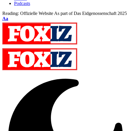
Podcasts
Reading:
Offizielle Website As part of Das Eidgenossenschaft 2025
Font
Aa
Resizer