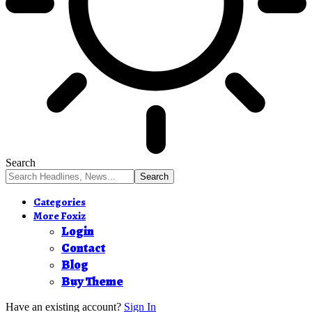
Search
Categories
More Foxiz
Login
Contact
Blog
Buy Theme
Have an existing account?
Sign In