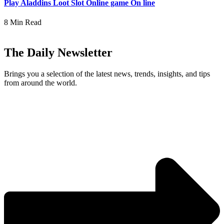
Play Aladdins Loot Slot Online game On line
8 Min Read
The Daily Newsletter
Brings you a selection of the latest news, trends, insights, and tips
from around the world.