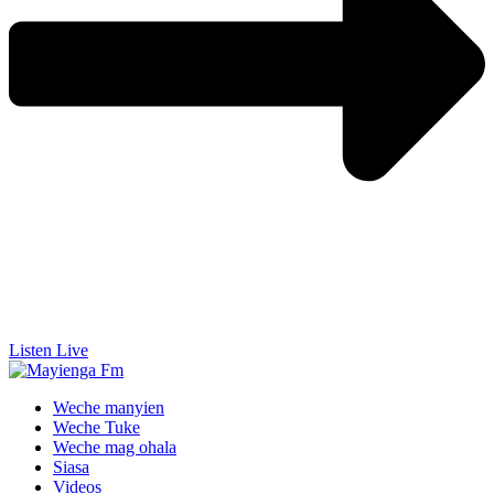
Listen Live
Weche manyien
Weche Tuke
Weche mag ohala
Siasa
Videos