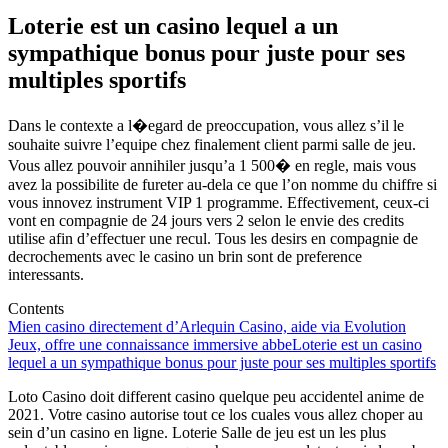
Loterie est un casino lequel a un
sympathique bonus pour juste pour ses
multiples sportifs
Dans le contexte a l�egard de preoccupation, vous allez s’il le
souhaite suivre l’equipe chez finalement client parmi salle de jeu.
Vous allez pouvoir annihiler jusqu’a 1 500� en regle, mais vous
avez la possibilite de fureter au-dela ce que l’on nomme du chiffre si
vous innovez instrument VIP 1 programme. Effectivement, ceux-ci
vont en compagnie de 24 jours vers 2 selon le envie des credits
utilise afin d’effectuer une recul. Tous les desirs en compagnie de
decrochements avec le casino un brin sont de preference
interessants.
Contents
Mien casino directement d’Arlequin Casino, aide via Evolution
Jeux, offre une connaissance immersive abbe
Loterie est un casino
lequel a un sympathique bonus pour juste pour ses multiples sportifs
Loto Casino doit different casino quelque peu accidentel anime de
2021. Votre casino autorise tout ce los cuales vous allez choper au
sein d’un casino en ligne. Loterie Salle de jeu est un les plus