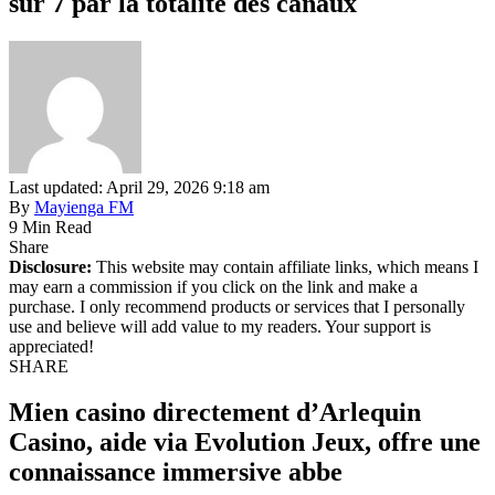
sur 7 par la totalite des canaux
Last updated: April 29, 2026 9:18 am
By
Mayienga FM
9 Min Read
Share
Disclosure:
This website may contain affiliate links, which means I
may earn a commission if you click on the link and make a
purchase. I only recommend products or services that I personally
use and believe will add value to my readers. Your support is
appreciated!
SHARE
Mien casino directement d’Arlequin
Casino, aide via Evolution Jeux, offre une
connaissance immersive abbe