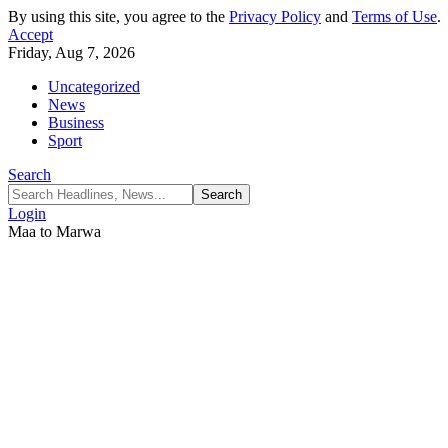
By using this site, you agree to the
Privacy Policy
and
Terms of Use
.
Accept
Friday, Aug 7, 2026
Uncategorized
News
Business
Sport
Search
Login
Maa to Marwa