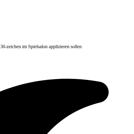
30-zeichen im Spielsalon applizieren sollen