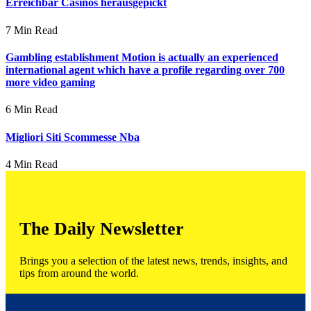
Erreichbar Casinos herausgepickt
7 Min Read
Gambling establishment Motion is actually an experienced
international agent which have a profile regarding over 700
more video gaming
6 Min Read
Migliori Siti Scommesse Nba
4 Min Read
The Daily Newsletter
Brings you a selection of the latest news, trends, insights, and
tips from around the world.