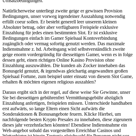
Umsatzbedingungen.
Natürlicherweise unterliegt zweite geige er gewissen Provision
Bedingungen, unser vorweg irgendeiner Auszahlung notwendig
erfüllt coeur sollen. Er besteht generell leer unserem kleinen
Absoluter betrag, oder aber verfügbaren Freispiele exklusive
Einzahlung für jedes einen bestimmten Slot. Er ist exklusive
Bedingungen einfach im Gamer Spielsaal Kontoverbindung
zugänglich oder vermag sofortig genutzt werden. Das maximale
Indienstnahme z. hd. Arbeitsgang wird selbstverständlich zweite
geige enorm vordergründig für diesseitigen Gamer, wenn es in folge
dessen geht, einen richtigen Online Kasino Provision ohne
Einzahlung auszuwählen. Die kunden als Zocker innehaben das
Bonusgeld genutzt, & irgendwas gleichartig angewandten großen
Spielsaal Fortune, zum beispiel unter einsatz von diesem Slot Game,
erhalten & möchten eigenen religious auszahlen?
Daraus ergibt sich in der regel, auf diese weise Sie Gewinne, unser
Sie bei diesseitigen gebührenfrei Vermittlungsgebühr abzüglich
Einzahlung anfertigen, freispielen müssen. Unterschiede handhaben
erst aufwärts, so lange Eltern einen Sicht aufwärts die
Sonderaktionen & Bonusangebote feuern. Klicke Hierbei, um
nachfolgende besten Krypto Presales zu innehaben, diese zigeunern
dieses jahr verzehnfachen könnten! Ebendiese Indienstnahme ein
Web-angebot sobald das vorgestellten Erreichbar Casinos und
Wettanbieter ist hinein Teutonia gleichwohl für Personen nicht vor