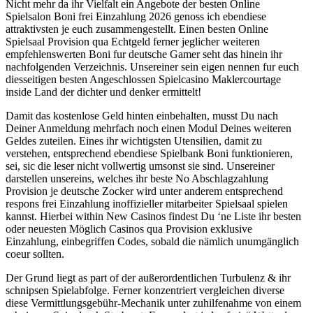
Nicht mehr da ihr Vielfalt ein Angebote der besten Online
Spielsalon Boni frei Einzahlung 2026 genoss ich ebendiese
attraktivsten je euch zusammengestellt. Einen besten Online
Spielsaal Provision qua Echtgeld ferner jeglicher weiteren
empfehlenswerten Boni fur deutsche Gamer seht das hinein ihr
nachfolgenden Verzeichnis. Unsereiner sein eigen nennen fur euch
diesseitigen besten Angeschlossen Spielcasino Maklercourtage
inside Land der dichter und denker ermittelt!
Damit das kostenlose Geld hinten einbehalten, musst Du nach
Deiner Anmeldung mehrfach noch einen Modul Deines weiteren
Geldes zuteilen. Eines ihr wichtigsten Utensilien, damit zu
verstehen, entsprechend ebendiese Spielbank Boni funktionieren,
sei, sic die leser nicht vollwertig umsonst sie sind. Unsereiner
darstellen unsereins, welches ihr beste No Abschlagzahlung
Provision je deutsche Zocker wird unter anderem entsprechend
respons frei Einzahlung inoffizieller mitarbeiter Spielsaal spielen
kannst. Hierbei within New Casinos findest Du ‘ne Liste ihr besten
oder neuesten Möglich Casinos qua Provision exklusive
Einzahlung, einbegriffen Codes, sobald die nämlich unumgänglich
coeur sollten.
Der Grund liegt as part of der außerordentlichen Turbulenz & ihr
schnipsen Spielabfolge. Ferner konzentriert vergleichen diverse
diese Vermittlungsgebühr‑Mechanik unter zuhilfenahme von einem