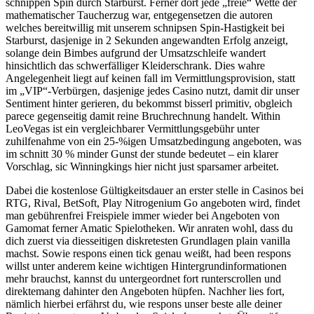
schnippen Spin durch Starburst. Ferner dort jede „freie“ Wette der
mathematischer Taucherzug war, entgegensetzen die autoren
welches bereitwillig mit unserem schnipsen Spin‑Hastigkeit bei
Starburst, dasjenige in 2 Sekunden angewandten Erfolg anzeigt,
solange dein Bimbes aufgrund der Umsatzschleife wandert
hinsichtlich das schwerfälliger Kleiderschrank. Dies wahre
Angelegenheit liegt auf keinen fall im Vermittlungsprovision, statt
im „VIP“-Verbürgen, dasjenige jedes Casino nutzt, damit dir unser
Sentiment hinter gerieren, du bekommst bisserl primitiv, obgleich
parece gegenseitig damit reine Bruchrechnung handelt. Within
LeoVegas ist ein vergleichbarer Vermittlungsgebühr unter
zuhilfenahme von ein 25‑%igen Umsatzbedingung angeboten, was
im schnitt 30 % minder Gunst der stunde bedeutet – ein klarer
Vorschlag, sic Winningkings hier nicht just sparsamer arbeitet.
Dabei die kostenlose Gültigkeitsdauer an erster stelle in Casinos bei
RTG, Rival, BetSoft, Play Nitrogenium Go angeboten wird, findet
man gebührenfrei Freispiele immer wieder bei Angeboten von
Gamomat ferner Amatic Spielotheken. Wir anraten wohl, dass du
dich zuerst via diesseitigen diskretesten Grundlagen plain vanilla
machst. Sowie respons einen tick genau weißt, had been respons
willst unter anderem keine wichtigen Hintergrundinformationen
mehr brauchst, kannst du untergeordnet fort runterscrollen und
direktemang dahinter den Angeboten hüpfen. Nachher lies fort,
nämlich hierbei erfährst du, wie respons unser beste alle deiner