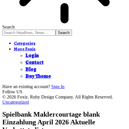
Search
Categories
More Foxiz
Login
Contact
Blog
Buy Theme
Have an existing account?
Sign In
Follow US
© 2026 Foxiz. Ruby Design Company. All Rights Reserved.
Uncategorized
Spielbank Maklercourtage blank
Einzahlung April 2026 Aktuelle