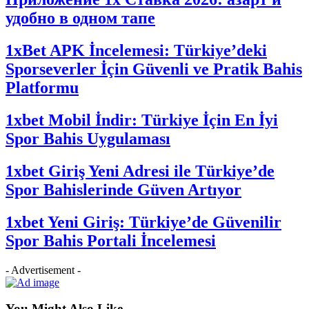
удобно в одном тапе
1xBet APK İncelemesi: Türkiye’deki
Sporseverler İçin Güvenli ve Pratik Bahis
Platformu
1xbet Mobil İndir: Türkiye İçin En İyi
Spor Bahis Uygulaması
1xbet Giriş Yeni Adresi ile Türkiye’de
Spor Bahislerinde Güven Artıyor
1xbet Yeni Giriş: Türkiye’de Güvenilir
Spor Bahis Portali İncelemesi
- Advertisement -
You Might Also Like