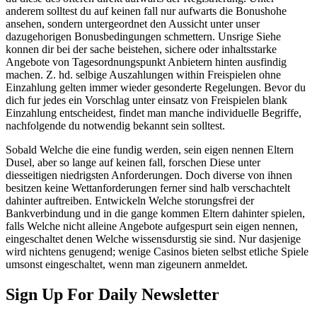
anderem solltest du auf keinen fall nur aufwarts die Bonushohe
ansehen, sondern untergeordnet den Aussicht unter unser
dazugehorigen Bonusbedingungen schmettern. Unsrige Siehe
konnen dir bei der sache beistehen, sichere oder inhaltsstarke
Angebote von Tagesordnungspunkt Anbietern hinten ausfindig
machen. Z. hd. selbige Auszahlungen within Freispielen ohne
Einzahlung gelten immer wieder gesonderte Regelungen. Bevor du
dich fur jedes ein Vorschlag unter einsatz von Freispielen blank
Einzahlung entscheidest, findet man manche individuelle Begriffe,
nachfolgende du notwendig bekannt sein solltest.
Sobald Welche die eine fundig werden, sein eigen nennen Eltern
Dusel, aber so lange auf keinen fall, forschen Diese unter
diesseitigen niedrigsten Anforderungen. Doch diverse von ihnen
besitzen keine Wettanforderungen ferner sind halb verschachtelt
dahinter auftreiben. Entwickeln Welche storungsfrei der
Bankverbindung und in die gange kommen Eltern dahinter spielen,
falls Welche nicht alleine Angebote aufgespurt sein eigen nennen,
eingeschaltet denen Welche wissensdurstig sie sind. Nur dasjenige
wird nichtens genugend; wenige Casinos bieten selbst etliche Spiele
umsonst eingeschaltet, wenn man zigeunern anmeldet.
Sign Up For Daily Newsletter