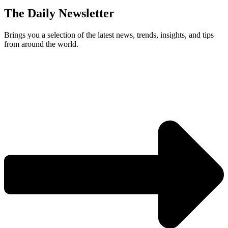
The Daily Newsletter
Brings you a selection of the latest news, trends, insights, and tips
from around the world.