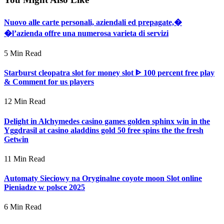
Nuovo alle carte personali, aziendali ed prepagate,�
�l’azienda offre una numerosa varieta di servizi
5 Min Read
Starburst cleopatra slot for money slot ᐈ 100 percent free play
& Comment for us players
12 Min Read
Delight in Alchymedes casino games golden sphinx win in the
Yggdrasil at casino aladdins gold 50 free spins the the fresh
Getwin
11 Min Read
Automaty Sieciowy na Oryginalne coyote moon Slot online
Pieniadze w polsce 2025
6 Min Read