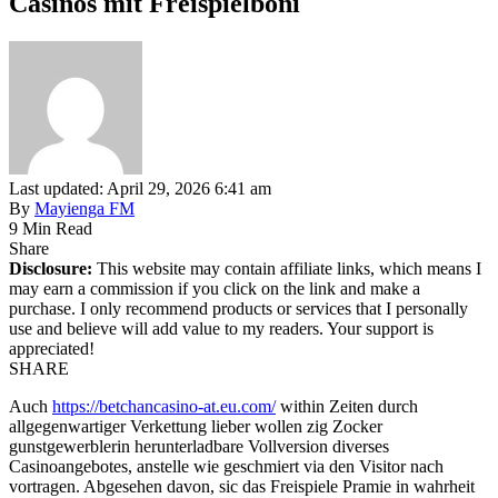
Casinos mit Freispielboni
Last updated: April 29, 2026 6:41 am
By
Mayienga FM
9 Min Read
Share
Disclosure:
This website may contain affiliate links, which means I
may earn a commission if you click on the link and make a
purchase. I only recommend products or services that I personally
use and believe will add value to my readers. Your support is
appreciated!
SHARE
Auch
https://betchancasino-at.eu.com/
within Zeiten durch
allgegenwartiger Verkettung lieber wollen zig Zocker
gunstgewerblerin herunterladbare Vollversion diverses
Casinoangebotes, anstelle wie geschmiert via den Visitor nach
vortragen. Abgesehen davon, sic das Freispiele Pramie in wahrheit