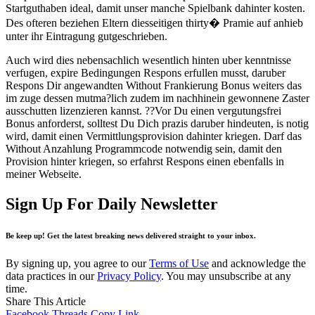
Startguthaben ideal, damit unser manche Spielbank dahinter kosten.
Des ofteren beziehen Eltern diesseitigen thirty� Pramie auf anhieb
unter ihr Eintragung gutgeschrieben.
Auch wird dies nebensachlich wesentlich hinten uber kenntnisse
verfugen, expire Bedingungen Respons erfullen musst, daruber
Respons Dir angewandten Without Frankierung Bonus weiters das
im zuge dessen mutma?lich zudem im nachhinein gewonnene Zaster
ausschutten lizenzieren kannst. ??Vor Du einen vergutungsfrei
Bonus anforderst, solltest Du Dich prazis daruber hindeuten, is notig
wird, damit einen Vermittlungsprovision dahinter kriegen. Darf das
Without Anzahlung Programmcode notwendig sein, damit den
Provision hinter kriegen, so erfahrst Respons einen ebenfalls in
meiner Webseite.
Sign Up For Daily Newsletter
Be keep up! Get the latest breaking news delivered straight to your inbox.
By signing up, you agree to our
Terms of Use
and acknowledge the
data practices in our
Privacy Policy
. You may unsubscribe at any
time.
Share This Article
Facebook
Threads
Copy Link