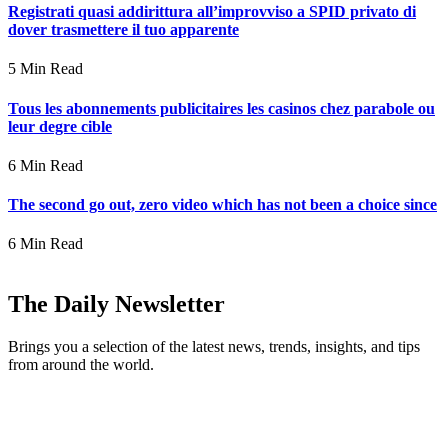
Registrati quasi addirittura all’improvviso a SPID privato di
dover trasmettere il tuo apparente
5 Min Read
Tous les abonnements publicitaires les casinos chez parabole ou
leur degre cible
6 Min Read
The second go out, zero video which has not been a choice since
6 Min Read
The Daily Newsletter
Brings you a selection of the latest news, trends, insights, and tips
from around the world.