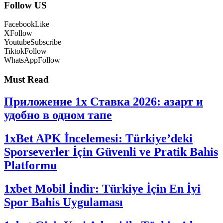
Follow US
Facebook
Like
X
Follow
Youtube
Subscribe
Tiktok
Follow
WhatsApp
Follow
Must Read
Приложение 1x Ставка 2026: азарт и
удобно в одном тапе
1xBet APK İncelemesi: Türkiye’deki
Sporseverler İçin Güvenli ve Pratik Bahis
Platformu
1xbet Mobil İndir: Türkiye İçin En İyi
Spor Bahis Uygulaması