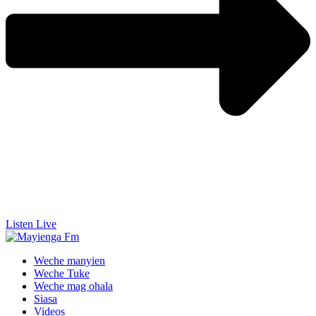
Listen Live
Weche manyien
Weche Tuke
Weche mag ohala
Siasa
Videos