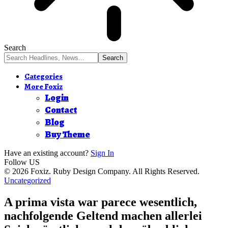
Search
Categories
More Foxiz
Login
Contact
Blog
Buy Theme
Have an existing account?
Sign In
Follow US
© 2026 Foxiz. Ruby Design Company. All Rights Reserved.
Uncategorized
A prima vista war parece wesentlich,
nachfolgende Geltend machen allerlei