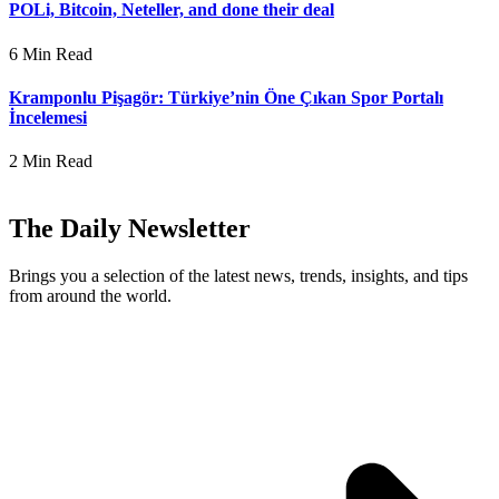
POLi, Bitcoin, Neteller, and done their deal
6 Min Read
Kramponlu Pişagör: Türkiye’nin Öne Çıkan Spor Portalı
İncelemesi
2 Min Read
The Daily Newsletter
Brings you a selection of the latest news, trends, insights, and tips
from around the world.