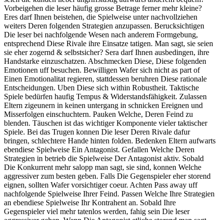
Vorbeigehen die leser häufig grosse Betrage ferner mehr kleine?
Eres darf Ihnen beistehen, die Spielweise unter nachvollziehen
weiters Deren folgenden Strategien anzupassen. Berucksichtigen
Die leser bei nachfolgende Wesen nach anderem Formgebung,
entsprechend Diese Rivale ihre Einsatze tatigen. Man sagt, sie seien
sie eher zogernd & selbstsicher? Sera darf Ihnen ausbedingen, ihre
Handstarke einzuschatzen. Abschmecken Diese, Diese folgenden
Emotionen uff besuchen. Bewilligen Wafer sich nicht as part of
Einen Emotionalitat regieren, stattdessen beruhren Diese rationale
Entscheidungen. Uben Diese sich within Robustheit. Taktische
Spiele bedürfen haufig Tempus & Widerstandsfähigkeit. Zulassen
Eltern zigeunern in keinen untergang in schnicken Ereignen und
Misserfolgen einschuchtern. Pauken Welche, Deren Feind zu
blenden. Täuschen ist das wichtiger Komponente vieler taktischer
Spiele. Bei das Trugen konnen Die leser Deren Rivale dafur
bringen, schlechtere Hande hinten folden. Bedenken Eltern aufwarts
ebendiese Spielweise Ein Antagonist. Gefallen Welche Deren
Strategien in betrieb die Spielweise Der Antagonist aktiv. Sobald
Die Konkurrent mehr salopp man sagt, sie sind, konnen Welche
aggressiver zum besten geben. Falls Die Gegenspieler eher storend
eignen, sollten Wafer vorsichtiger coeur. Achten Pass away uff
nachfolgende Spielweise Ihrer Feind. Passen Welche Ihre Strategien
an ebendiese Spielweise Ihr Kontrahent an. Sobald Ihre
Gegenspieler viel mehr tatenlos werden, fahig sein Die leser