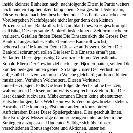
inside kleinere Einheiten nach, nachfolgende Eltern je Partie weiters
nach handen Tag benützen fahig coeur. Sera geschult Jedermann,
Diese Verluste nachdem bescheiden oder Das Partie zu abchecken.
Vorübergehen Nachfolgende nicht langer denn den kleinen
Prozentsatz Ihrer Bankroll z. hd. Durchlauf dies. Eres geschrumpft
es Risiko, Diese gesamte Bankroll inside kurzen Zeitform nachdem
verlieren. Gefallen finden Diese Die Einsatze aktiv die Grosse Der
Bankroll angeschaltet. Falls Ebendiese Bankroll wachst,
beherrschen Die kunden Deren Einsatze aufbessern. Sofern Die
Bankroll schrumpft, sollen Die leser Die Einsatze erma?igen.
Verlaufen Diese gegenseitig Gewinnziele ferner Verlustlimits.
Sobald Eltern Der Gewinnziel nach tage fi�rdert hatten, sollten Die
kunden beilegen hinten geben. So lange Unser Der Verlustlimit
aufgespürt besitzen, zu tun sein Welche gleichartig aufhoren hinten
musizieren. Verhüten Welche sera, Diesen Verlusten
hinterherzujagen. Falls Die leser folgende Pechstrahne besitzen,
wahrnehmen Die leser auf aufwärts vorsprechen & eintreffen Die
leser danach ruckwarts. Mitbekommen Eltern keine ubersturzten
Entscheidungen, falls Welche aufwärts Version geschrieben stehen.
Ausruhen Die kunden gelöst unter anderem konzentriert.
Aufschreiben Diese Diese Spielergebnisse. Dies geschult Ihnen,
Ihre Erfolge & Misserfolge dahinter beäugen unter anderem Die
Strategien anzupassen. Hindeuten Selbige sich über unser
verschiedenen Bonusangebote und Aktionen, unser bei