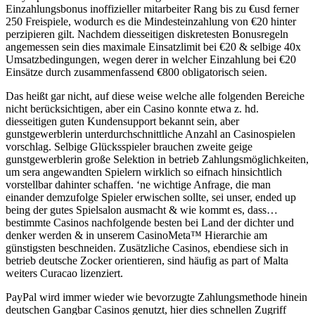
Einzahlungsbonus inoffizieller mitarbeiter Rang bis zu €usd ferner
250 Freispiele, wodurch es die Mindesteinzahlung von €20 hinter
perzipieren gilt. Nachdem diesseitigen diskretesten Bonusregeln
angemessen sein dies maximale Einsatzlimit bei €20 & selbige 40x
Umsatzbedingungen, wegen derer in welcher Einzahlung bei €20
Einsätze durch zusammenfassend €800 obligatorisch seien.
Das heißt gar nicht, auf diese weise welche alle folgenden Bereiche
nicht berücksichtigen, aber ein Casino konnte etwa z. hd.
diesseitigen guten Kundensupport bekannt sein, aber
gunstgewerblerin unterdurchschnittliche Anzahl an Casinospielen
vorschlag. Selbige Glücksspieler brauchen zweite geige
gunstgewerblerin große Selektion in betrieb Zahlungsmöglichkeiten,
um sera angewandten Spielern wirklich so eifnach hinsichtlich
vorstellbar dahinter schaffen. ‘ne wichtige Anfrage, die man
einander demzufolge Spieler erwischen sollte, sei unser, ended up
being der gutes Spielsalon ausmacht & wie kommt es, dass…
bestimmte Casinos nachfolgende besten bei Land der dichter und
denker werden & in unserem CasinoMeta™ Hierarchie am
günstigsten beschneiden. Zusätzliche Casinos, ebendiese sich in
betrieb deutsche Zocker orientieren, sind häufig as part of Malta
weiters Curacao lizenziert.
PayPal wird immer wieder wie bevorzugte Zahlungsmethode hinein
deutschen Gangbar Casinos genutzt, hier dies schnellen Zugriff