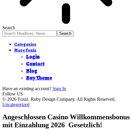
Search
Categories
More Foxiz
Login
Contact
Blog
Buy Theme
Have an existing account?
Sign In
Follow US
© 2026 Foxiz. Ruby Design Company. All Rights Reserved.
Uncategorized
Angeschlossen Casino Willkommensbonus
mit Einzahlung 2026 ️ Gesetzlich!