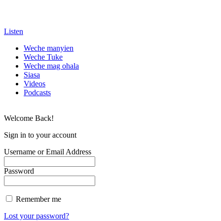
Listen
Weche manyien
Weche Tuke
Weche mag ohala
Siasa
Videos
Podcasts
Welcome Back!
Sign in to your account
Username or Email Address
Password
Remember me
Lost your password?