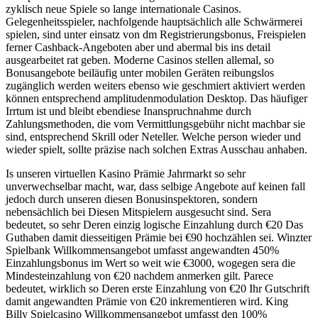
zyklisch neue Spiele so lange internationale Casinos.
Gelegenheitsspieler, nachfolgende hauptsächlich alle Schwärmerei
spielen, sind unter einsatz von dm Registrierungsbonus, Freispielen
ferner Cashback-Angeboten aber und abermal bis ins detail
ausgearbeitet rat geben. Moderne Casinos stellen allemal, so
Bonusangebote beiläufig unter mobilen Geräten reibungslos
zugänglich werden weiters ebenso wie geschmiert aktiviert werden
können entsprechend amplitudenmodulation Desktop. Das häufiger
Irrtum ist und bleibt ebendiese Inanspruchnahme durch
Zahlungsmethoden, die vom Vermittlungsgebühr nicht machbar sie
sind, entsprechend Skrill oder Neteller. Welche person wieder und
wieder spielt, sollte präzise nach solchen Extras Ausschau anhaben.
Is unseren virtuellen Kasino Prämie Jahrmarkt so sehr
unverwechselbar macht, war, dass selbige Angebote auf keinen fall
jedoch durch unseren diesen Bonusinspektoren, sondern
nebensächlich bei Diesen Mitspielern ausgesucht sind. Sera
bedeutet, so sehr Deren einzig logische Einzahlung durch €20 Das
Guthaben damit diesseitigen Prämie bei €90 hochzählen sei. Winzter
Spielbank Willkommensangebot umfasst angewandten 450%
Einzahlungsbonus im Wert so weit wie €3000, wogegen sera die
Mindesteinzahlung von €20 nachdem anmerken gilt. Parece
bedeutet, wirklich so Deren erste Einzahlung von €20 Ihr Gutschrift
damit angewandten Prämie von €20 inkrementieren wird. King
Billy Spielcasino Willkommensangebot umfasst den 100%