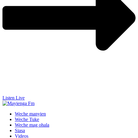
Listen Live
Weche manyien
Weche Tuke
Weche mag ohala
Siasa
Videos