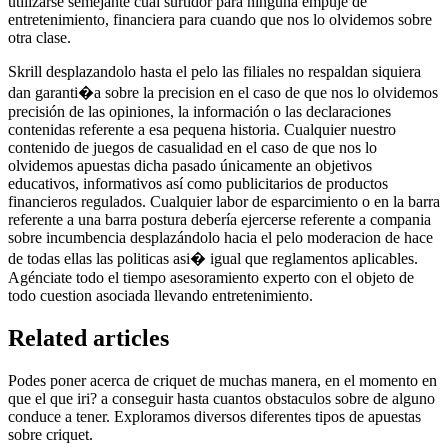
utilizarse semejante cual surtidor para ninguna empuje de
entretenimiento, financiera para cuando que nos lo olvidemos sobre
otra clase.
Skrill desplazandolo hasta el pelo las filiales no respaldan siquiera
dan garanti�a sobre la precision en el caso de que nos lo olvidemos
precisión de las opiniones, la información o las declaraciones
contenidas referente a esa pequena historia. Cualquier nuestro
contenido de juegos de casualidad en el caso de que nos lo
olvidemos apuestas dicha pasado únicamente an objetivos
educativos, informativos así­ como publicitarios de productos
financieros regulados. Cualquier labor de esparcimiento o en la barra
referente a una barra postura debería ejercerse referente a compania
sobre incumbencia desplazándolo hacia el pelo moderacion de hace
de todas ellas las politicas asi� igual que reglamentos aplicables.
Agénciate todo el tiempo asesoramiento experto con el objeto de
todo cuestion asociada llevando entretenimiento.
Related articles
Podes poner acerca de criquet de muchas manera, en el momento en
que el que iri? a conseguir hasta cuantos obstaculos sobre de alguno
conduce a tener. Exploramos diversos diferentes tipos de apuestas
sobre criquet.