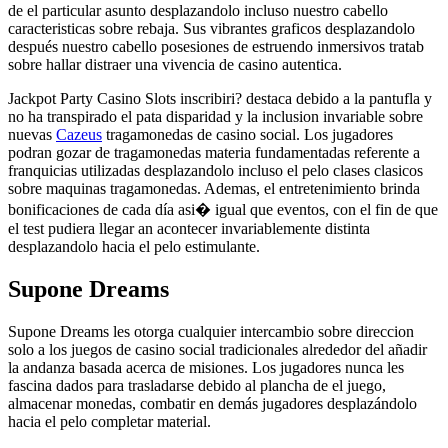
de el particular asunto desplazandolo incluso nuestro cabello
caracteristicas sobre rebaja. Sus vibrantes graficos desplazandolo
después nuestro cabello posesiones de estruendo inmersivos tratab
sobre hallar distraer una vivencia de casino autentica.
Jackpot Party Casino Slots inscribiri? destaca debido a la pantufla y
no ha transpirado el pata disparidad y la inclusion invariable sobre
nuevas
Cazeus
tragamonedas de casino social. Los jugadores
podran gozar de tragamonedas materia fundamentadas referente a
franquicias utilizadas desplazandolo incluso el pelo clases clasicos
sobre maquinas tragamonedas. Ademas, el entretenimiento brinda
bonificaciones de cada día asi� igual que eventos, con el fin de que
el test pudiera llegar an acontecer invariablemente distinta
desplazandolo hacia el pelo estimulante.
Supone Dreams
Supone Dreams les otorga cualquier intercambio sobre direccion
solo a los juegos de casino social tradicionales alrededor del añadir
la andanza basada acerca de misiones. Los jugadores nunca les
fascina dados para trasladarse debido al plancha de el juego,
almacenar monedas, combatir en demás jugadores desplazándolo
hacia el pelo completar material.