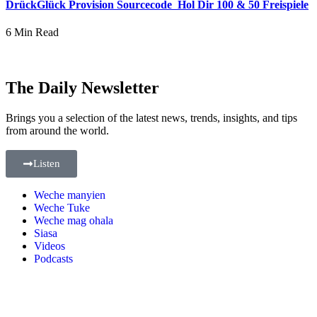
DrückGlück Provision Sourcecode ️ Hol Dir 100 & 50 Freispiele
6 Min Read
The Daily Newsletter
Brings you a selection of the latest news, trends, insights, and tips
from around the world.
Listen
Weche manyien
Weche Tuke
Weche mag ohala
Siasa
Videos
Podcasts