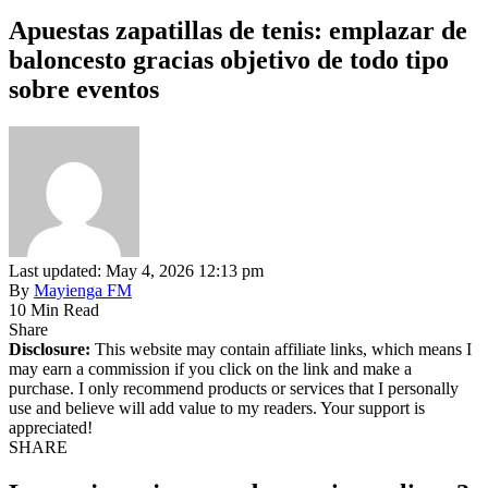
Apuestas zapatillas de tenis: emplazar de
baloncesto gracias objetivo de todo tipo
sobre eventos
Last updated: May 4, 2026 12:13 pm
By
Mayienga FM
10 Min Read
Share
Disclosure:
This website may contain affiliate links, which means I
may earn a commission if you click on the link and make a
purchase. I only recommend products or services that I personally
use and believe will add value to my readers. Your support is
appreciated!
SHARE