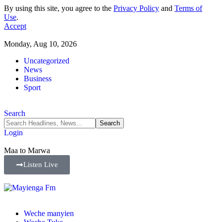
By using this site, you agree to the
Privacy Policy
and
Terms of
Use
.
Accept
Monday, Aug 10, 2026
Uncategorized
News
Business
Sport
Search
Login
Maa to Marwa
Listen Live
Weche manyien