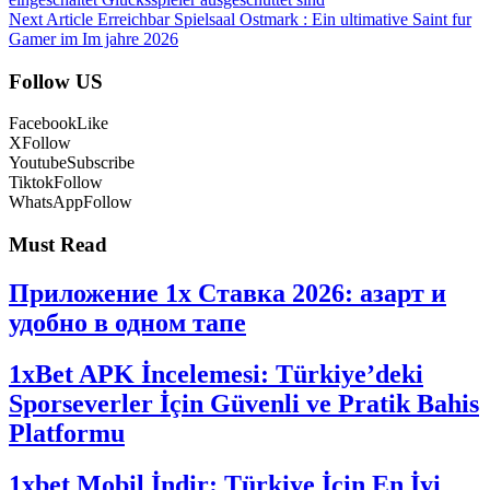
Next Article
Erreichbar Spielsaal Ostmark : Ein ultimative Saint fur
Gamer im Im jahre 2026
Follow US
Facebook
Like
X
Follow
Youtube
Subscribe
Tiktok
Follow
WhatsApp
Follow
Must Read
Приложение 1x Ставка 2026: азарт и
удобно в одном тапе
1xBet APK İncelemesi: Türkiye’deki
Sporseverler İçin Güvenli ve Pratik Bahis
Platformu
1xbet Mobil İndir: Türkiye İçin En İyi