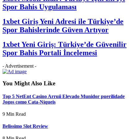
Spor Bahis Uygulaması
1xbet Giriş Yeni Adresi ile Türkiye’de
Spor Bahislerinde Güven Artıyor
1xbet Yeni Giriş: Türkiye’de Güvenilir
Spor Bahis Portali İncelemesi
- Advertisement -
You Might Also Like
Top 5 NetEnt Casino Arruíi Elevado Munidor puerilidade
Jogos como Cata-Níqueis
9 Min Read
Belissimo Slot Review
8 Min Read