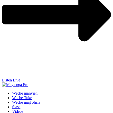
Listen Live
Weche manyien
Weche Tuke
Weche mag ohala
Siasa
Videos