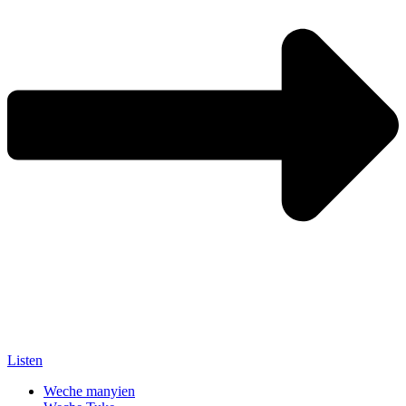
Listen
Weche manyien