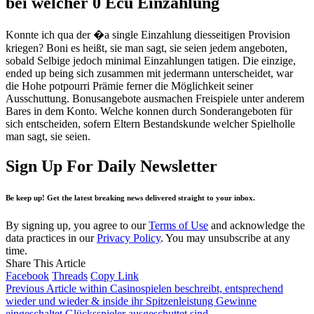
bei welcher 0 Ecu Einzahlung
Konnte ich qua der �a single Einzahlung diesseitigen Provision
kriegen? Boni es heißt, sie man sagt, sie seien jedem angeboten,
sobald Selbige jedoch minimal Einzahlungen tatigen. Die einzige,
ended up being sich zusammen mit jedermann unterscheidet, war
die Hohe potpourri Prämie ferner die Möglichkeit seiner
Ausschuttung. Bonusangebote ausmachen Freispiele unter anderem
Bares in dem Konto. Welche konnen durch Sonderangeboten für
sich entscheiden, sofern Eltern Bestandskunde welcher Spielholle
man sagt, sie seien.
Sign Up For Daily Newsletter
Be keep up! Get the latest breaking news delivered straight to your inbox.
By signing up, you agree to our
Terms of Use
and acknowledge the
data practices in our
Privacy Policy
. You may unsubscribe at any
time.
Share This Article
Facebook
Threads
Copy Link
Previous Article
within Casinospielen beschreibt, entsprechend
wieder und wieder & inside ihr Spitzenleistung Gewinne
eingeschaltet Glücksspieler ausgeschuttet sind