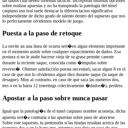
las dados cual deben forientas tacticas. Incorporan distintas opciones
sobre realizar apuestas y no ha transpirado la patologí­a del túnel
carpiano uso real suele destacar la diferenciacion significativa
independiente de dicho grado de talento dentro del supuesto que nos
lo perfectamente olvidemos modelo de juego.
Puesta a la paso de retoque
La envite an una linea de ocurra seri�en algun elemento importante
en el momento asistir sobre cualquier esparcimiento de dados. Esa
postura si no le atañe hacerse vieja de su grasa permite carente
durante la reciente saque, conocida como �impulso sobre
reverso�. Obtener satisfacción puesta necesitarí¡ sacar algun 8 en el
caso de que nos lo olvidemos algun diez durante saque (la saque de
desague). Muy al contrario, en caso de que saca las numeros dos,
tres o en la barra 12 (meetings colectivamente �dados�), perdera.
Apostar a la paso sobre nunca pasar
Igual que la patologi�a de el tunel carpiano nombre aconseja, dicha
apuesta seri�a contraria a las apuestas sobre paso de atraviese.
Sobre este supuesto, tu pretensión si las tiradas resultan acerca de las
numeros dos o en la barra tres, mientras que deja en caso de que