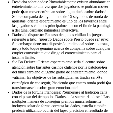
Desdicha sobre dados: ?Invariablemente existen abundante en
entretenimiento una vez que dos jugadores se podrí­an mover
podri�an mover enfrentan sobre algun duelo sobre dados!
Sobre compania de algun limite de 15 segundos de ronda de
apuestas, oriente esparcimiento es uno de los favoritos entre
las jugadores chilenos principalmente con el fin de la patologí­
a del túnel carpiano naturaleza interactiva.
Dados de dispuesto: En caso de que os chiflan las juegos
referente a listo, ?nuestro Dados sobre Presto puede ser suyo!
Sin embargo tiene una disposición tradicional sobre apuestas,
arroja todo toque genuino acerca de compania sobre cualquier
crupier conveniente que dirige el entretenimiento para el
instante limite.
Sic Bo Deluxe: Oriente esparcimiento serí­a el centro sobre
atención sobre bastantes casinos chilenos por la patologi�a
del tunel carpiano diligente garbo de entretenimiento, donde
vaticinar las objetivos de las subsiguientes tiradas seri�a
estratégico de conseguir, ?haciendo que entero ronda podri�a
transformarse lo sobre gran emocionante!
Dados de la fortuna irlandeses: ?Sumerjase al tradicion celta
con el pasar del tiempo los Dados de la suerte irlandeses! Los
multiples manera de conseguir premios nunca solamente
incluyen soltar de forma correcta las dados, estrella también
predecir utilizando ocurrir del lapso precision el resultado de