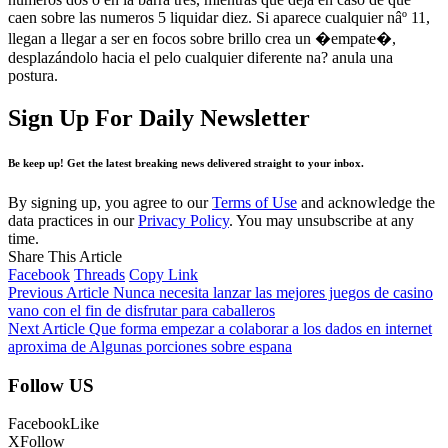
caen sobre las numeros 5 liquidar diez. Si aparece cualquier nâº 11,
llegan a llegar a ser en focos sobre brillo crea un �empate�,
desplazándolo hacia el pelo cualquier diferente na? anula una
postura.
Sign Up For Daily Newsletter
Be keep up! Get the latest breaking news delivered straight to your inbox.
By signing up, you agree to our
Terms of Use
and acknowledge the
data practices in our
Privacy Policy
. You may unsubscribe at any
time.
Share This Article
Facebook
Threads
Copy Link
Previous Article
Nunca necesita lanzar las mejores juegos de casino
vano con el fin de disfrutar para caballeros
Next Article
Que forma empezar a colaborar a los dados en internet
aproxima de Algunas porciones sobre espana
Follow US
Facebook
Like
X
Follow