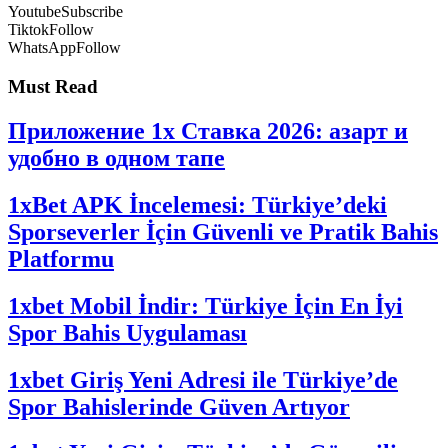
Youtube
Subscribe
Tiktok
Follow
WhatsApp
Follow
Must Read
Приложение 1x Ставка 2026: азарт и
удобно в одном тапе
1xBet APK İncelemesi: Türkiye’deki
Sporseverler İçin Güvenli ve Pratik Bahis
Platformu
1xbet Mobil İndir: Türkiye İçin En İyi
Spor Bahis Uygulaması
1xbet Giriş Yeni Adresi ile Türkiye’de
Spor Bahislerinde Güven Artıyor