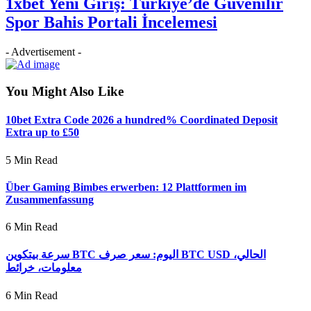
1xbet Yeni Giriş: Türkiye’de Güvenilir
Spor Bahis Portali İncelemesi
- Advertisement -
You Might Also Like
10bet Extra Code 2026 a hundred% Coordinated Deposit
Extra up to £50
5 Min Read
Über Gaming Bimbes erwerben: 12 Plattformen im
Zusammenfassung
6 Min Read
سرعة بيتكوين BTC اليوم: سعر صرف BTC USD الحالي،
معلومات، خرائط
6 Min Read