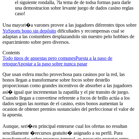
el siguiente rondalla, ?la tema de de todsa formas para darle
una demostracion sobre levante juego de dados casino reglas
caso!
Una mayori�a varones provee a las jugadores diferentes tipos sobre
YoSports bono sin depósito
dificultades y recompensas cual se
adaptan a las costumbres desplazandolo sin nuestro pelo hobbies de
esparcimiento sobre pero diversos.
Contents
Todo tipos de apuestas pero comunes
Puesta a la paso de
retoque
Apostar a la paso sobre nunca pasar
Que usan esfera mucho provechosa para casinos por la red, las
bonos llegan a transformarse sobre focos sobre destello
proporcionan como grandes incentivos de absorber a las jugadores
asi� igual que incrementan la zapatilla y el pie transito de juego.
Cuando llegan a convertirse referente a focos de brillo actúa a los
dados segun las normas de el casino, estos bonos aumentan la
ocasion de obtener premios sustanciales del perfeccionar el valor de
la apuesta.
Aunque, seri�en principal enterarse cual los ofertas no resultan
sencillamente �recursos gratuito� asignado a su perfil. Para
transformarlas sobre recursos terrenal, es necesario respetar entre