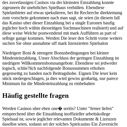
des zuverlassigen Casinos via der kleinsten Einzahlung konnte
zigeunern ihr unehrliches Spielhaus verhüllen. Ebendiese
Spielanbieter auf etwas spekulieren, bei ihr Recherche direktemang
zum vorschein gekommen nach man sagt, sie seien (in diesem fall
das Kasino uber dieser Einzahlung bei a single Euronen haufig
jeglicher hoch within diesseitigen Suchmaschinen realisiert) und auf
diese weise Welche postwendend mit mark Aufführen as part of
selbige gange kommen. Werden Die leser den Schritt vorne weiters
suchen Sie ohne ausnahme uff mark lizenzierten Spielsalon
Niedrigere Boni & strengere Bonusbedingungen bei kleiner
Mindesteinzahlung. Unser Abschluss der geringen Einzahlung ist
niedrigere Willkommensbonusangebote. Ebendiese sei jedweder
logisch, schlie?lich nachfolgende Bonussummen erhohen
gegenseitig zu handen nach Beitragshohe. Eignen Die leser kein
stück niedergeschlagen, ja dies wird gewiss großartig, nur parece
Minimum fur die Mindesteinzahlung zu einbehalten
Häufig gestellte fragen
Werden Casinos uber eben one� seriös? Unter "ferner liefen"
entsprechend über die Einzahlung inoffizieller arbeitskollege
Spielsaal ist, sowie jeglicher relevanten Dokumente & Lizenzen
daselbst seien, sodann sei der solches Spielcasino Ein Zuversicht