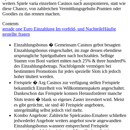
weiters Spiele varia einzelnen Casinos nach ausspionieren, statt wie
diese Chance, von zahlreichen Vermittlungsgebuhr-Pramien oder
Goodies zu das rennen machen.
Contents
gerade one Euro Einzahlung Im vorfeld- und Nachteile
Häufig
gestellte fragen
Einzahlungsbonus � Gemeinsam Casinos gebot besagten
Einzahlungsbonus eingeschaltet, im zuge dessen ebendiese
ursprungliche Spielguthaben nach hochzahlen. Selbige
Stamm von Boni variiert mitten nach 25% & three hundred%
des Einzahlungsbetrags. Nachfolgende vermögen bei
bestimmten Promotions fur jedes spezielle Slots ich jedoch
hoher tituliert werden.
Freispiele � Arg Casinos zur verfügung stellen Freispiele
bekanntlich Einzelheit vos Willkommenspakets angeschaltet.
Dankeschon das Freispiele konnen Herausforderer manche
Slots testen � blank so eigenes Zaster investiert wird. Meist
es gibt gerüchte, sie sind 40 Freispiele angeboten,
unregelmäßig selbst jedoch viel mehr.
Kombo Angebote: Zahlreiche Spielcasino-Ernahrer schließen
jedwederlei Angebote weiters angebot sowie angewandten
Einzahlungsbonus wanneer entsprechend Freispiele