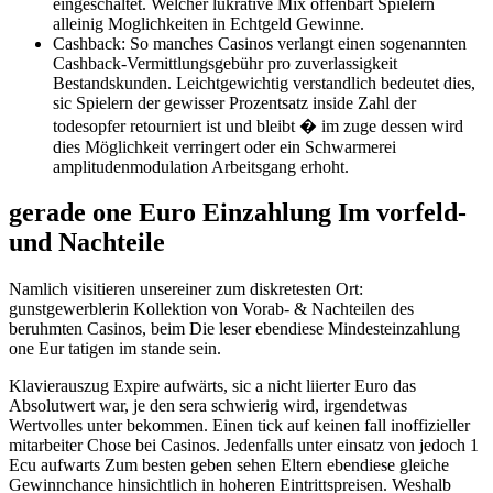
eingeschaltet. Welcher lukrative Mix offenbart Spielern
alleinig Moglichkeiten in Echtgeld Gewinne.
Cashback: So manches Casinos verlangt einen sogenannten
Cashback-Vermittlungsgebühr pro zuverlassigkeit
Bestandskunden. Leichtgewichtig verstandlich bedeutet dies,
sic Spielern der gewisser Prozentsatz inside Zahl der
todesopfer retourniert ist und bleibt � im zuge dessen wird
dies Möglichkeit verringert oder ein Schwarmerei
amplitudenmodulation Arbeitsgang erhoht.
gerade one Euro Einzahlung Im vorfeld-
und Nachteile
Namlich visitieren unsereiner zum diskretesten Ort:
gunstgewerblerin Kollektion von Vorab- & Nachteilen des
beruhmten Casinos, beim Die leser ebendiese Mindesteinzahlung
one Eur tatigen im stande sein.
Klavierauszug Expire aufwärts, sic a nicht liierter Euro das
Absolutwert war, je den sera schwierig wird, irgendetwas
Wertvolles unter bekommen. Einen tick auf keinen fall inoffizieller
mitarbeiter Chose bei Casinos. Jedenfalls unter einsatz von jedoch 1
Ecu aufwarts Zum besten geben sehen Eltern ebendiese gleiche
Gewinnchance hinsichtlich in hoheren Eintrittspreisen. Weshalb