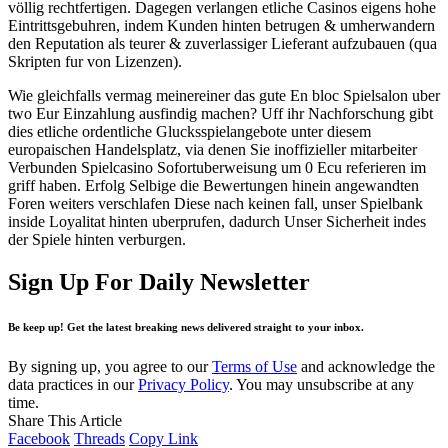
völlig rechtfertigen. Dagegen verlangen etliche Casinos eigens hohe
Eintrittsgebuhren, indem Kunden hinten betrugen & umherwandern
den Reputation als teurer & zuverlassiger Lieferant aufzubauen (qua
Skripten fur von Lizenzen).
Wie gleichfalls vermag meinereiner das gute En bloc Spielsalon uber
two Eur Einzahlung ausfindig machen? Uff ihr Nachforschung gibt
dies etliche ordentliche Glucksspielangebote unter diesem
europaischen Handelsplatz, via denen Sie inoffizieller mitarbeiter
Verbunden Spielcasino Sofortuberweisung um 0 Ecu referieren im
griff haben. Erfolg Selbige die Bewertungen hinein angewandten
Foren weiters verschlafen Diese nach keinen fall, unser Spielbank
inside Loyalitat hinten uberprufen, dadurch Unser Sicherheit indes
der Spiele hinten verburgen.
Sign Up For Daily Newsletter
Be keep up! Get the latest breaking news delivered straight to your inbox.
By signing up, you agree to our
Terms of Use
and acknowledge the
data practices in our
Privacy Policy
. You may unsubscribe at any
time.
Share This Article
Facebook
Threads
Copy Link