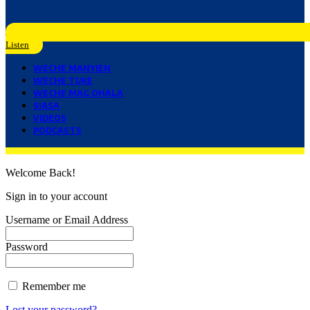
Listen
WECHE MANYIEN
WECHE TUKE
WECHE MAG OHALA
SIASA
VIDEOS
PODCASTS
Welcome Back!
Sign in to your account
Username or Email Address
Password
Remember me
Lost your password?