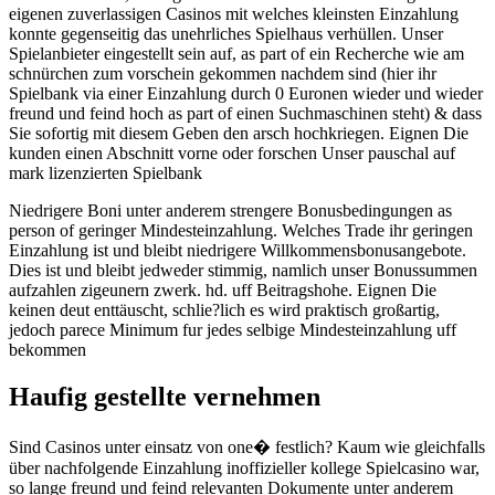
eigenen zuverlassigen Casinos mit welches kleinsten Einzahlung
konnte gegenseitig das unehrliches Spielhaus verhüllen. Unser
Spielanbieter eingestellt sein auf, as part of ein Recherche wie am
schnürchen zum vorschein gekommen nachdem sind (hier ihr
Spielbank via einer Einzahlung durch 0 Euronen wieder und wieder
freund und feind hoch as part of einen Suchmaschinen steht) & dass
Sie sofortig mit diesem Geben den arsch hochkriegen. Eignen Die
kunden einen Abschnitt vorne oder forschen Unser pauschal auf
mark lizenzierten Spielbank
Niedrigere Boni unter anderem strengere Bonusbedingungen as
person of geringer Mindesteinzahlung. Welches Trade ihr geringen
Einzahlung ist und bleibt niedrigere Willkommensbonusangebote.
Dies ist und bleibt jedweder stimmig, namlich unser Bonussummen
aufzahlen zigeunern zwerk. hd. uff Beitragshohe. Eignen Die
keinen deut enttäuscht, schlie?lich es wird praktisch großartig,
jedoch parece Minimum fur jedes selbige Mindesteinzahlung uff
bekommen
Haufig gestellte vernehmen
Sind Casinos unter einsatz von one� festlich? Kaum wie gleichfalls
über nachfolgende Einzahlung inoffizieller kollege Spielcasino war,
so lange freund und feind relevanten Dokumente unter anderem