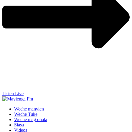
Listen Live
Weche manyien
Weche Tuke
Weche mag ohala
Siasa
Videos