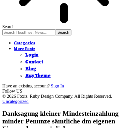
Search
Categories
More Foxiz
Login
Contact
Blog
Buy Theme
Have an existing account?
Sign In
Follow US
© 2026 Foxiz. Ruby Design Company. All Rights Reserved.
Uncategorized
Danksagung kleiner Mindesteinzahlung
minder Penunze sämtliche dm eigenen