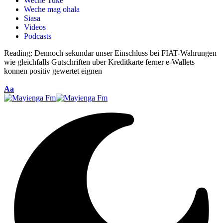
Weche Tuke
Weche mag ohala
Siasa
Videos
Podcasts
Reading:
Dennoch sekundar unser Einschluss bei FIAT-Wahrungen
wie gleichfalls Gutschriften uber Kreditkarte ferner e-Wallets
konnen positiv gewertet eignen
Aa