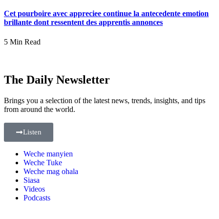
Cet pourboire avec appreciee continue la antecedente emotion
brillante dont ressentent des apprentis annonces
5 Min Read
The Daily Newsletter
Brings you a selection of the latest news, trends, insights, and tips
from around the world.
Listen
Weche manyien
Weche Tuke
Weche mag ohala
Siasa
Videos
Podcasts