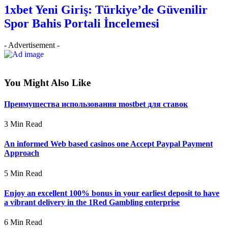
1xbet Yeni Giriş: Türkiye’de Güvenilir
Spor Bahis Portali İncelemesi
- Advertisement -
You Might Also Like
Преимущества использования mostbet для ставок
3 Min Read
An informed Web based casinos one Accept Paypal Payment
Approach
5 Min Read
Enjoy an excellent 100% bonus in your earliest deposit to have
a vibrant delivery in the 1Red Gambling enterprise
6 Min Read