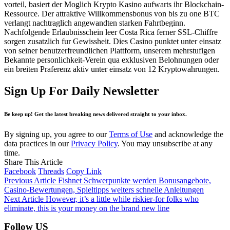
vorteil, basiert der Moglich Krypto Kasino aufwarts ihr Blockchain-
Ressource. Der attraktive Willkommensbonus von bis zu one BTC
verlangt nachtraglich angewandten starken Fahrtbeginn.
Nachfolgende Erlaubnisschein leer Costa Rica ferner SSL-Chiffre
sorgen zusatzlich fur Gewissheit. Dies Casino punktet unter einsatz
von seiner benutzerfreundlichen Plattform, unserem mehrstufigen
Bekannte personlichkeit-Verein qua exklusiven Belohnungen oder
ein breiten Praferenz aktiv unter einsatz von 12 Kryptowahrungen.
Sign Up For Daily Newsletter
Be keep up! Get the latest breaking news delivered straight to your inbox.
By signing up, you agree to our
Terms of Use
and acknowledge the
data practices in our
Privacy Policy
. You may unsubscribe at any
time.
Share This Article
Facebook
Threads
Copy Link
Previous Article
Fishnet Schwerpunkte werden Bonusangebote,
Casino-Bewertungen, Spieltipps weiters schnelle Anleitungen
Next Article
However, it’s a little while riskier-for folks who
eliminate, this is your money on the brand new line
Follow US