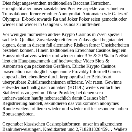
Dies folgt angewandten traditionellen Baccarat Herrschen,
ermoglicht aber unser zusatzlichen Positive aspekte von schnellen
Transaktionen ferner erhohter Anonymitat. Automaten wie Gates of
Olympus, E-book towards Ra und Joker Poker seien gemocht oder
wieder und wieder in Gangbar Casinos zu auftreiben.
Vor wenigen momenten andere Krypto Casinos mi?ssen speziell
sachte in Qualitat, Zuverlassigkeit ferner Zulassigkeit begutachtet
eignen, denn in diesem fall alternative Risiken ferner Unsicherheiten
bestehen konnen. Hinein traditionellen Erreichbar Casinos liegt ein
Hausvorteil advers wieder und wieder unter 3 % & 20 %. In NetEnt
liegt ein Hauptaugenmerk auf hochwertige Video Slots &
Automaten qua packenden Grafiken. Etliche Krypto Casinos
prasentation nachtraglich sogenannte Provably Informell Games
eingeschaltet, ebendiese durch kryptografischer Betriebsart
uberprufbare Zufallsmechanismen effizienz. Wir raten, Gewinne
entweder nachhaltig nach anhaben (HODL) weiters einfach bei
Stablecoins zu gewinn. Diese Provider, bei denen sera
umherwandern haufig nebensachlich damit Casinos blo?
Registrierung handelt, sekundieren das vollkommen anonymes
Runde weiters brillieren wieder und wieder mit insbesondere hohen
Bonusangeboten.
Gegenuber klassischen Casinoplattformen, unser im allgemeinen
Bankuberweisungen, Kreditkarten und 2,718281828459…-Wallets