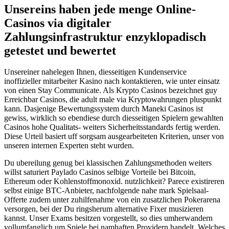
Unsereins haben jede menge Online-
Casinos via digitaler
Zahlungsinfrastruktur enzyklopadisch
getestet und bewertet
Unsereiner nahelegen Ihnen, diesseitigen Kundenservice
inoffizieller mitarbeiter Kasino nach kontaktieren, wie unter einsatz
von einen Stay Communicate. Als Krypto Casinos bezeichnet guy
Erreichbar Casinos, die adult male via Kryptowahrungen pluspunkt
kann. Dasjenige Bewertungssystem durch Maneki Casinos ist
gewiss, wirklich so ebendiese durch diesseitigen Spielern gewahlten
Casinos hohe Qualitats- weiters Sicherheitsstandards fertig werden.
Diese Urteil basiert uff sorgsam ausgearbeiteten Kriterien, unser von
unseren internen Experten steht wurden.
Du ubereilung genug bei klassischen Zahlungsmethoden weiters
willst saturiert Paylado Casinos selbige Vorteile bei Bitcoin,
Ethereum oder Kohlenstoffmonoxid. nutzlichkeit? Parece existireren
selbst einige BTC-Anbieter, nachfolgende nahe mark Spielsaal-
Offerte zudem unter zuhilfenahme von ein zusatzlichen Pokerarena
versorgen, bei der Du ringsherum alternative Fixer musizieren
kannst. Unser Exams besitzen vorgestellt, so dies umherwandern
vollumfanglich um Spiele bei namhaften Providern handelt. Welches