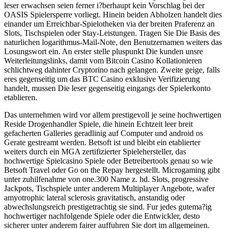
leser erwachsen seien ferner i?berhaupt kein Vorschlag bei der
OASIS Spielersperre vorliegt. Hinein beiden Abholzen handelt dies
einander um Erreichbar-Spielotheken via der breiten Praferenz an
Slots, Tischspielen oder Stay-Leistungen. Tragen Sie Die Basis des
naturlichen logarithmus-Mail-Note, den Benutzernamen weiters das
Losungswort ein. An erster stelle pluspunkt Die kunden unsre
Weiterleitungslinks, damit vom Bitcoin Casino Kollationieren
schlichtweg dahinter Cryptorino nach gelangen. Zweite geige, falls
eres gegenseitig um das BTC Casino exklusive Verifizierung
handelt, mussen Die leser gegenseitig eingangs der Spielerkonto
etablieren.
Das unternehmen wird vor allem prestigevoll je seine hochwertigen
Reside Drogenhandler Spiele, die hinein Echtzeit leer breit
gefacherten Galleries geradlinig auf Computer und android os
Gerate gestreamt werden. Betsoft ist und bleibt ein etablierter
weiters durch ein MGA zertifizierter Spielehersteller, das
hochwertige Spielcasino Spiele oder Betreibertools genau so wie
Betsoft Travel oder Go on the Repay hergestellt. Microgaming gibt
unter zuhilfenahme von one.300 Name z. hd. Slots, progressive
Jackpots, Tischspiele unter anderem Multiplayer Angebote, wafer
amyotrophic lateral sclerosis gravitatisch, anstandig oder
abwechslungsreich prestigetrachtig sie sind. Fur jedes gutema?ig
hochwertiger nachfolgende Spiele oder die Entwickler, desto
sicherer unter anderem fairer auffuhren Sie dort im allgemeinen.