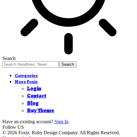
Search
Categories
More Foxiz
Login
Contact
Blog
Buy Theme
Have an existing account?
Sign In
Follow US
© 2026 Foxiz. Ruby Design Company. All Rights Reserved.