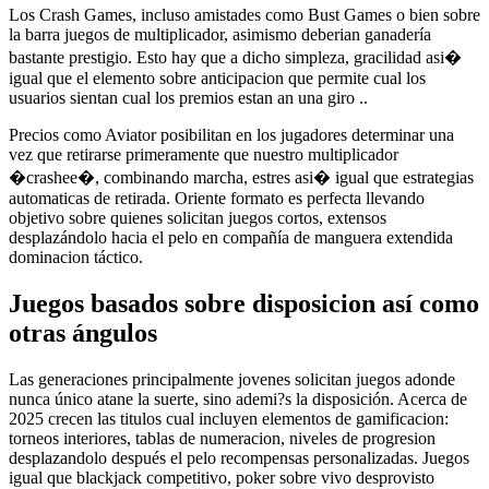
Los Crash Games, incluso amistades como Bust Games o bien sobre
la barra juegos de multiplicador, asimismo deberian ganadería
bastante prestigio. Esto hay que a dicho simpleza, gracilidad asi�
igual que el elemento sobre anticipacion que permite cual los
usuarios sientan cual los premios estan an una giro ..
Precios como Aviator posibilitan en los jugadores determinar una
vez que retirarse primeramente que nuestro multiplicador
�crashee�, combinando marcha, estres asi� igual que estrategias
automaticas de retirada. Oriente formato es perfecta llevando
objetivo sobre quienes solicitan juegos cortos, extensos
desplazándolo hacia el pelo en compañía de manguera extendida
dominacion táctico.
Juegos basados sobre disposicion así­ como
otras ángulos
Las generaciones principalmente jovenes solicitan juegos adonde
nunca único atane la suerte, sino ademi?s la disposición. Acerca de
2025 crecen las titulos cual incluyen elementos de gamificacion:
torneos interiores, tablas de numeracion, niveles de progresion
desplazandolo después el pelo recompensas personalizadas. Juegos
igual que blackjack competitivo, poker sobre vivo desprovisto