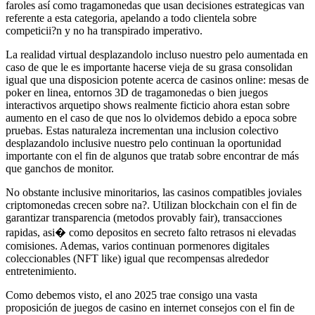
faroles así­ como tragamonedas que usan decisiones estrategicas van
referente a esta categoria, apelando a todo clientela sobre
competicii?n y no ha transpirado imperativo.
La realidad virtual desplazandolo incluso nuestro pelo aumentada en
caso de que le es importante hacerse vieja de su grasa consolidan
igual que una disposicion potente acerca de casinos online: mesas de
poker en linea, entornos 3D de tragamonedas o bien juegos
interactivos arquetipo shows realmente ficticio ahora estan sobre
aumento en el caso de que nos lo olvidemos debido a epoca sobre
pruebas. Estas naturaleza incrementan una inclusion colectivo
desplazandolo inclusive nuestro pelo continuan la oportunidad
importante con el fin de algunos que tratab sobre encontrar de más
que ganchos de monitor.
No obstante inclusive minoritarios, las casinos compatibles joviales
criptomonedas crecen sobre na?. Utilizan blockchain con el fin de
garantizar transparencia (metodos provably fair), transacciones
rapidas, asi� como depositos en secreto falto retrasos ni elevadas
comisiones. Ademas, varios continuan pormenores digitales
coleccionables (NFT like) igual que recompensas alrededor
entretenimiento.
Como debemos visto, el ano 2025 trae consigo una vasta
proposición de juegos de casino en internet consejos con el fin de