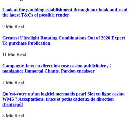
Look at the gambling establishment through our hook and read
the latest T&Cs of possible render
9 Min Read
Greatest Ultralight Rotating Combinations Out of 2026 Expert
To purchase Publication
11 Min Read
Campagne Jeux en direct instense casino publicitaire , !
manigance Immortal Chants, Pardon encaisser
7 Min Read
Qu’est-votre qu’un logiciel mermaids pearl Slot en ligne casino
WMS ? Acceptations, trucs et petits cadeaux de direction
d’entrepôt
8 Min Read