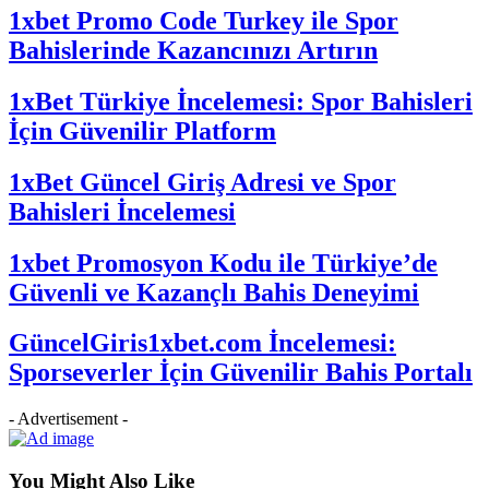
1xbet Promo Code Turkey ile Spor
Bahislerinde Kazancınızı Artırın
1xBet Türkiye İncelemesi: Spor Bahisleri
İçin Güvenilir Platform
1xBet Güncel Giriş Adresi ve Spor
Bahisleri İncelemesi
1xbet Promosyon Kodu ile Türkiye’de
Güvenli ve Kazançlı Bahis Deneyimi
GüncelGiris1xbet.com İncelemesi:
Sporseverler İçin Güvenilir Bahis Portalı
- Advertisement -
You Might Also Like