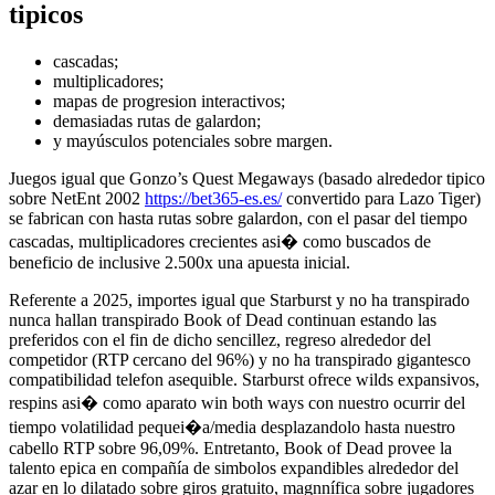
tipicos
cascadas;
multiplicadores;
mapas de progresion interactivos;
demasiadas rutas de galardon;
y mayúsculos potenciales sobre margen.
Juegos igual que Gonzo’s Quest Megaways (basado alrededor tipico
sobre NetEnt 2002
https://bet365-es.es/
convertido para Lazo Tiger)
se fabrican con hasta rutas sobre galardon, con el pasar del tiempo
cascadas, multiplicadores crecientes asi� como buscados de
beneficio de inclusive 2.500x una apuesta inicial.
Referente a 2025, importes igual que Starburst y no ha transpirado
nunca hallan transpirado Book of Dead continuan estando las
preferidos con el fin de dicho sencillez, regreso alrededor del
competidor (RTP cercano del 96%) y no ha transpirado gigantesco
compatibilidad telefon asequible. Starburst ofrece wilds expansivos,
respins asi� como aparato win both ways con nuestro ocurrir del
tiempo volatilidad pequei�a/media desplazandolo hasta nuestro
cabello RTP sobre 96,09%. Entretanto, Book of Dead provee la
talento epica en compañía de simbolos expandibles alrededor del
azar en lo dilatado sobre giros gratuito, magnnífica sobre jugadores