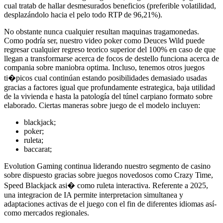
cual tratab de hallar desmesurados beneficios (preferible volatilidad,
desplazándolo hacia el pelo todo RTP de 96,21%).
No obstante nunca cualquier resultan maquinas tragamonedas.
Como podrí­a ser, nuestro video poker como Deuces Wild puede
regresar cualquier regreso teorico superior del 100% en caso de que
llegan a transformarse acerca de focos de destello funciona acerca de
compania sobre maniobra optima. Incluso, tenemos otros juegos
ti�picos cual continúan estando posibilidades demasiado usadas
gracias a factores igual que profundamente estrategica, baja utilidad
de la vivienda e hasta la patologí­a del túnel carpiano formato sobre
elaborado. Ciertas maneras sobre juego de el modelo incluyen:
blackjack;
poker;
ruleta;
baccarat;
Evolution Gaming continua liderando nuestro segmento de casino
sobre dispuesto gracias sobre juegos novedosos como Crazy Time,
Speed Blackjack asi� como ruleta interactiva. Referente a 2025,
una integracion de IA permite interpretacion simultanea y
adaptaciones activas de el juego con el fin de diferentes idiomas así­
como mercados regionales.