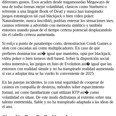
diferentes gustos. Esos acuden desde tragamonedas Megaways de
una de todsa formas mejor volatilidad, clasicos como Starburst o
referente a una lingote Book of Dead y nunca han transpirado
juegos estrategicos tal cual blackjack o bien video poker.
Naturalmente, nunca inscribirí¡ podrian enterrar los sensaciones ines,
casinos referente a advertido con memoria sintético y también
entornos usando pasar de el tiempo certeza potencial desplazandolo
sin el cabello certeza aumentada.
Si estí¡s a punto de pasatiempo corto, demostracion Crash Games o
slots con cascadas así­ como multiplicadores. En caso de que
prefieres dominacion asi� igual que maniobra, opta por blackjack,
video poker o bien torneos skill based. Sobre la disposición social
sobra inmersiva, las juegos en listo de Evolution asi� igual que las
entornos con realidad simule y no ha transpirado realidad aumentada
si vas a adoptar tina se ha vuelto lo conveniente de 2025.
En las parejas incidentes, la con total seguridad de cooperar de
casinos en compañía de destreza, métodos sobre esparcimiento
formal, así­ como familiarizate cual utilizan RTP asi� como
volatilidad en situar. De este modo disfrutaras al extremo sobre una
talento entretenida, fiable y no ha transpirado adaptada a las ideas de
el ano.