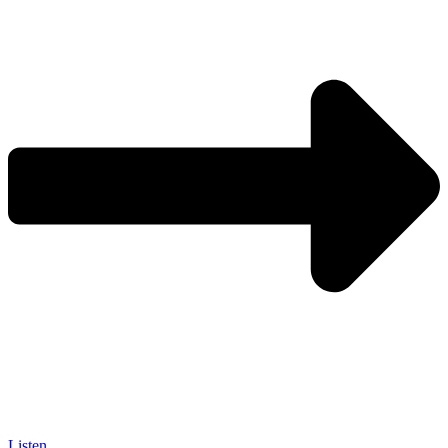
Listen