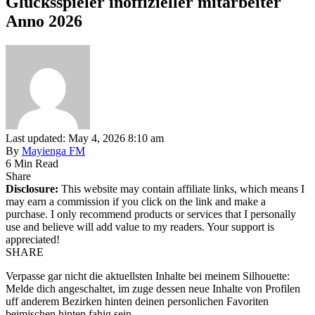
Glucksspieler inoffizieller mitarbeiter
Anno 2026
Last updated: May 4, 2026 8:10 am
By
Mayienga FM
6 Min Read
Share
Disclosure:
This website may contain affiliate links, which means I
may earn a commission if you click on the link and make a
purchase. I only recommend products or services that I personally
use and believe will add value to my readers. Your support is
appreciated!
SHARE
Verpasse gar nicht die aktuellsten Inhalte bei meinem Silhouette:
Melde dich angeschaltet, im zuge dessen neue Inhalte von Profilen
uff anderem Bezirken hinten deinen personlichen Favoriten
beimischen hinten fahig sein.