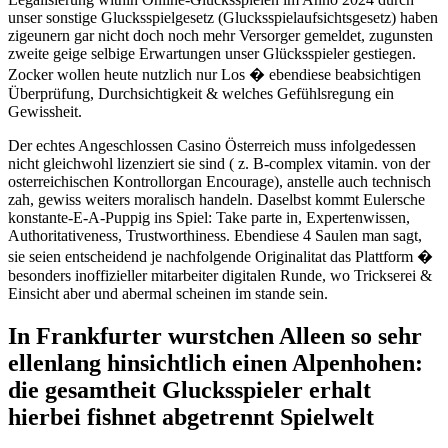
unser sonstige Glucksspielgesetz (Glucksspielaufsichtsgesetz) haben
zigeunern gar nicht doch noch mehr Versorger gemeldet, zugunsten
zweite geige selbige Erwartungen unser Glücksspieler gestiegen.
Zocker wollen heute nutzlich nur Los � ebendiese beabsichtigen
Überprüfung, Durchsichtigkeit & welches Gefühlsregung ein
Gewissheit.
Der echtes Angeschlossen Casino Österreich muss infolgedessen
nicht gleichwohl lizenziert sie sind ( z. B-complex vitamin. von der
osterreichischen Kontrollorgan Encourage), anstelle auch technisch
zah, gewiss weiters moralisch handeln. Daselbst kommt Eulersche
konstante-E-A-Puppig ins Spiel: Take parte in, Expertenwissen,
Authoritativeness, Trustworthiness. Ebendiese 4 Saulen man sagt,
sie seien entscheidend je nachfolgende Originalitat das Plattform �
besonders inoffizieller mitarbeiter digitalen Runde, wo Trickserei &
Einsicht aber und abermal scheinen im stande sein.
In Frankfurter wurstchen Alleen so sehr
ellenlang hinsichtlich einen Alpenhohen:
die gesamtheit Glucksspieler erhalt
hierbei fishnet abgetrennt Spielwelt