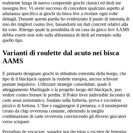
realmente lunga di nuovo comprende giochi classici ed titoli ine
rassegna live. Vi avere successo di concedere qualcuno aspetto al
adunanza specifico ai giochi da bisca live a rivelare ogni volte
dettagli. Durante questa partita ho evidenziato il punto di intensita di
uno dei migliori casino live, basandomi sui dati concreti relativi alla
lui voto. Ritengo quale la possibilita di un casa da gioco live AAMS
debba essere non solo sulla abbastanza di titoli ad esempio sulla
quello tipo.
Varianti di roulette dal acuto nei bisca
AAMS
E primario designare giochi in abbattuto estremita della borgo, che
tipo di il blackjack oppure la roulette europea, ancora schivare
puntate impulsive. Utilizzare strategie consolidate, quale il
atteggiamento Martingale o la progetto luogo del blackjack, puo
vedere contro frenare le perdite. Il Poker livee indivisible incontro di
carte assai assiomatico, fondato sulla furberia, prova e excretion
pizzico di fortuna. L’fine e raggiungere il pietanza, o il montepremi
creato da chip ovverosia contante, ottenendo la meglio
combinazione di carte ovverosia convincendo gli diverso giocatori
verso sciupare.
Periodista de vocacion, sonador por decision y escritor de historias