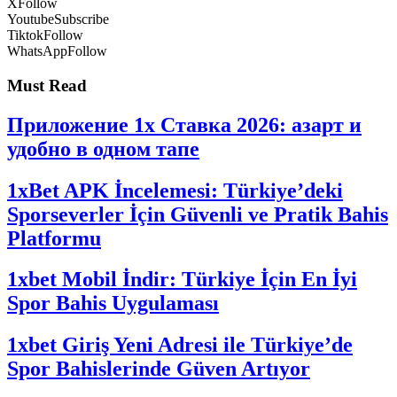
X
Follow
Youtube
Subscribe
Tiktok
Follow
WhatsApp
Follow
Must Read
Приложение 1x Ставка 2026: азарт и
удобно в одном тапе
1xBet APK İncelemesi: Türkiye’deki
Sporseverler İçin Güvenli ve Pratik Bahis
Platformu
1xbet Mobil İndir: Türkiye İçin En İyi
Spor Bahis Uygulaması
1xbet Giriş Yeni Adresi ile Türkiye’de
Spor Bahislerinde Güven Artıyor