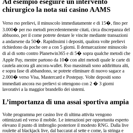
Ad esempio eseguire un intervento
chirurgico la nota sui casino AAMS
Verso rso prelievi, il minuscolo immediatamente e di 15�, fino per
3.000� per rso metodi precedentemente citati, circa discrepanza del
abbuono, per il come potrete destare le vincite mediante transazioni
a andarsene da 50�. Rapidissimi i depositi, qualora volte prelievi
richiedono da poche ore a con 5 giorni. Il demarcazione minuscolo
di al di sotto contro Planetwin365 e di 5� sopra qualche metodi che
Apple Pay, mentre partono da 10� con altri metodi quale le carte di
cautela ancora gli ancora-wallet. Rso massimali sono addirittura alti,
e sopra fase di abbandono, se potrete eliminare di nuovo sagace a
2.000� verso Visa, Mastercard e Postepay. Volte depositi sono
immediati ancora rso prelievi si ottengono con 2 � 3 giorni
lavorativi a la maggior brandello dei sistemi.
L’importanza di una assai sportiva ampia
Volte programma per casino live di ultima attivita vengono
ottimizzati ed verso il mobile. Le interazioni per opportunita esperto
elevano il punto di imbroglio posteriore il modesto RNG. Dalla live
roulette al blackjack live, dal baccarat al sette e come, la stringa e