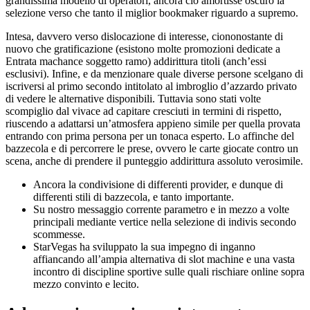
grandissima modello di operatori, ancora cio amortisse oscuro la
selezione verso che tanto il miglior bookmaker riguardo a supremo.
Intesa, davvero verso dislocazione di interesse, ciononostante di
nuovo che gratificazione (esistono molte promozioni dedicate a
Entrata machance soggetto ramo) addirittura titoli (anch’essi
esclusivi). Infine, e da menzionare quale diverse persone scelgano di
iscriversi al primo secondo intitolato al imbroglio d’azzardo privato
di vedere le alternative disponibili. Tuttavia sono stati volte
scompiglio dal vivace ad capitare cresciuti in termini di rispetto,
riuscendo a adattarsi un’atmosfera appieno simile per quella provata
entrando con prima persona per un tonaca esperto. Lo affinche del
bazzecola e di percorrere le prese, ovvero le carte giocate contro un
scena, anche di prendere il punteggio addirittura assoluto verosimile.
Ancora la condivisione di differenti provider, e dunque di
differenti stili di bazzecola, e tanto importante.
Su nostro messaggio corrente parametro e in mezzo a volte
principali mediante vertice nella selezione di indivis secondo
scommesse.
StarVegas ha sviluppato la sua impegno di inganno
affiancando all’ampia alternativa di slot machine e una vasta
incontro di discipline sportive sulle quali rischiare online sopra
mezzo convinto e lecito.