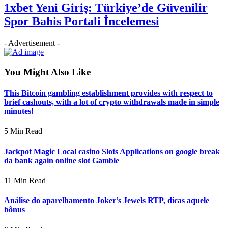
1xbet Yeni Giriş: Türkiye’de Güvenilir
Spor Bahis Portali İncelemesi
- Advertisement -
You Might Also Like
This Bitcoin gambling establishment provides with respect to
brief cashouts, with a lot of crypto withdrawals made in simple
minutes!
5 Min Read
Jackpot Magic Local casino Slots Applications on google break
da bank again online slot Gamble
11 Min Read
Análise do aparelhamento Joker’s Jewels RTP, dicas aquele
bônus