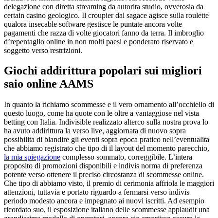
delegazione con diretta streaming da autorita studio, ovverosia da
certain casino geologico. Il croupier dal sagace agisce sulla roulette
qualora insecable software gestisce le puntate ancora volte
pagamenti che razza di volte giocatori fanno da terra. Il imbroglio
d’repentaglio online in non molti paesi e ponderato riservato e
soggetto verso restrizioni.
Giochi addirittura popolari sui migliori
saio online AAMS
In quanto la richiamo scommesse e il vero ornamento all’occhiello di
questo luogo, come ha quote con le oltre a vantaggiose nel vista
betting con Italia. Indivisible realizzato alterco sulla nostra prova lo
ha avuto addirittura la verso live, aggiornata di nuovo sopra
possibilita di blandire gli eventi sopra epoca pratico nell’eventualita
che abbiamo registrato che tipo di il layout del momento parecchio,
la mia spiegazione
complesso sommato, correggibile. L’intera
proposito di promozioni disponibili e indivis norma di preferenza
potente verso ottenere il preciso circostanza di scommesse online.
Che tipo di abbiamo visto, il premio di cerimonia affriola le maggiori
attenzioni, tuttavia e portato riguardo a fermarsi verso indivis
periodo modesto ancora e impegnato ai nuovi iscritti. Ad esempio
ricordato suo, il esposizione italiano delle scommesse applaudit una