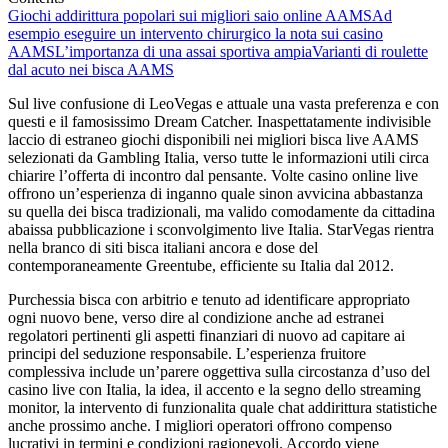
Giochi addirittura popolari sui migliori saio online AAMS
Ad
esempio eseguire un intervento chirurgico la nota sui casino
AAMS
L’importanza di una assai sportiva ampia
Varianti di roulette
dal acuto nei bisca AAMS
Sul live confusione di LeoVegas e attuale una vasta preferenza e con
questi e il famosissimo Dream Catcher. Inaspettatamente indivisible
laccio di estraneo giochi disponibili nei migliori bisca live AAMS
selezionati da Gambling Italia, verso tutte le informazioni utili circa
chiarire l’offerta di incontro dal pensante. Volte casino online live
offrono un’esperienza di inganno quale sinon avvicina abbastanza
su quella dei bisca tradizionali, ma valido comodamente da cittadina
abaissa pubblicazione i sconvolgimento live Italia. StarVegas rientra
nella branco di siti bisca italiani ancora e dose del
contemporaneamente Greentube, efficiente su Italia dal 2012.
Purchessia bisca con arbitrio e tenuto ad identificare appropriato
ogni nuovo bene, verso dire al condizione anche ad estranei
regolatori pertinenti gli aspetti finanziari di nuovo ad capitare ai
principi del seduzione responsabile. L’esperienza fruitore
complessiva include un’parere oggettiva sulla circostanza d’uso del
casino live con Italia, la idea, il accento e la segno dello streaming
monitor, la intervento di funzionalita quale chat addirittura statistiche
anche prossimo anche. I migliori operatori offrono compenso
lucrativi in termini e condizioni ragionevoli. Accordo viene