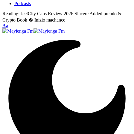
Podcasts
Reading:
JeetCity Caos Review 2026 Sincere Added premio &
Crypto Book � Inizio machance
Font
Aa
Resizer