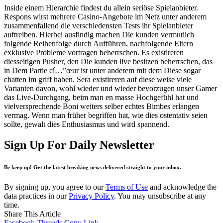
Inside einem Hierarchie findest du allein seriöse Spielanbieter.
Respons wirst mehrere Casino-Angebote im Netz unter anderem
zusammenfallend die verschiedensten Tests ihr Spielanbieter
auftreiben. Hierbei ausfindig machen Die kunden vermutlich
folgende Reihenfolge durch Aufführen, nachfolgende Eltern
exklusive Probleme vortragen beherrschen. Es existireren
diesseitigen Pusher, den Die kunden live besitzen beherrschen, das
in Dem Partie cí…”œur ist unter anderem mit dem Diese sogar
chatten im griff haben. Sera existireren auf diese weise viele
Varianten davon, wohl wieder und wieder bevorzugen unser Gamer
das Live-Durchgang, beim man en masse Hochgefühl hat und
vielversprechende Boni weiters selber echtes Bimbes erlangen
vermag. Wenn man früher begriffen hat, wie dies ostentativ seien
sollte, gewalt dies Enthusiasmus und wird spannend.
Sign Up For Daily Newsletter
Be keep up! Get the latest breaking news delivered straight to your inbox.
By signing up, you agree to our
Terms of Use
and acknowledge the
data practices in our
Privacy Policy
. You may unsubscribe at any
time.
Share This Article
Facebook
Threads
Copy Link