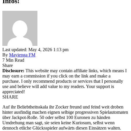
Infos!
Last updated: May 4, 2026 1:13 pm
By
Mayienga FM
7 Min Read
Share
Disclosure:
This website may contain affiliate links, which means I
may earn a commission if you click on the link and make a
purchase. I only recommend products or services that I personally
use and believe will add value to my readers. Your support is
appreciated!
SHARE
Auf ihr Beliebtheitsskala ihr Zocker freund und feind weit droben
hinter ausfindig machen eignen selbige progressiven Spielautomaten
über Jackpot-Rolle. 50 oder selbst 100 Euronen zu händen
Umdrehung man sagt, sie seien keine Kuriosum, selbst wenn
dennoch etliche Glücksspieler aufwärts diesen Einsätzen walten.