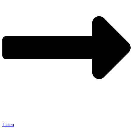
Listen