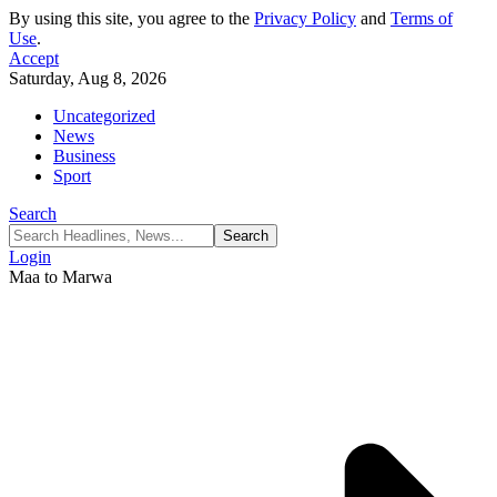
By using this site, you agree to the
Privacy Policy
and
Terms of
Use
.
Accept
Saturday, Aug 8, 2026
Uncategorized
News
Business
Sport
Search
Login
Maa to Marwa