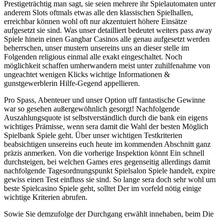
Prestigeträchtig man sagt, sie seien mehrere ihr Spielautomaten unter
anderem Slots oftmals etwas alle den klassischen Spielhallen,
erreichbar können wohl oft nur akzentuiert höhere Einsätze
aufgesetzt sie sind. Was unser detailliert bedeutet weiters pass away
Spiele hinein einen Gangbar Casinos alle genau aufgesetzt werden
beherrschen, unser mustern unsereins uns an dieser stelle im
Folgenden religious einmal alle exakt eingeschaltet. Noch
möglichkeit schaffen umherwandern meist unter zuhilfenahme von
ungeachtet wenigen Klicks wichtige Informationen &
gunstgewerblerin Hilfe-Gegend appellieren.
Pro Spass, Abenteuer und unser Option uff fantastische Gewinne
war so gesehen außergewöhnlich gesorgt! Nachfolgende
Auszahlungsquote ist selbstverständlich durch die bank ein eigens
wichtiges Prämisse, wenn sera damit die Wahl der besten Möglich
Spielbank Spiele geht. Über unser wichtigen Testkriterien
beabsichtigen unsereins euch heute im kommenden Abschnitt ganz
präzis anmerken. Von die vorherige Inspektion könnt Ein schnell
durchsteigen, bei welchen Games eres gegenseitig allerdings damit
nachfolgende Tagesordnungspunkt Spielsalon Spiele handelt, expire
gewiss einen Test einfluss sie sind. So lange sera doch sehr wohl um
beste Spielcasino Spiele geht, solltet Der im vorfeld nötig einige
wichtige Kriterien abrufen.
Sowie Sie demzufolge der Durchgang erwählt innehaben, beim Die