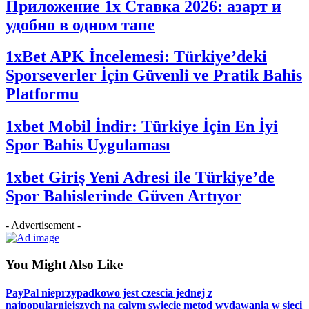
Приложение 1x Ставка 2026: азарт и
удобно в одном тапе
1xBet APK İncelemesi: Türkiye’deki
Sporseverler İçin Güvenli ve Pratik Bahis
Platformu
1xbet Mobil İndir: Türkiye İçin En İyi
Spor Bahis Uygulaması
1xbet Giriş Yeni Adresi ile Türkiye’de
Spor Bahislerinde Güven Artıyor
- Advertisement -
You Might Also Like
PayPal nieprzypadkowo jest czescia jednej z
najpopularniejszych na calym swiecie metod wydawania w sieci