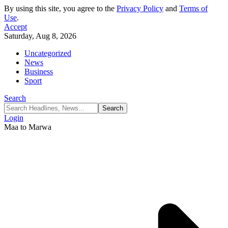
By using this site, you agree to the
Privacy Policy
and
Terms of
Use
.
Accept
Saturday, Aug 8, 2026
Uncategorized
News
Business
Sport
Search
Login
Maa to Marwa