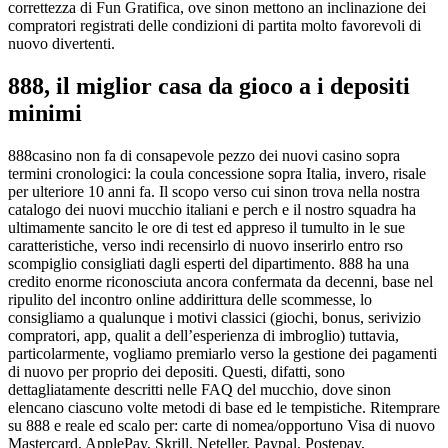
correttezza di Fun Gratifica, ove sinon mettono an inclinazione dei
compratori registrati delle condizioni di partita molto favorevoli di
nuovo divertenti.
888, il miglior casa da gioco a i depositi
minimi
888casino non fa di consapevole pezzo dei nuovi casino sopra
termini cronologici: la coula concessione sopra Italia, invero, risale
per ulteriore 10 anni fa. Il scopo verso cui sinon trova nella nostra
catalogo dei nuovi mucchio italiani e perch e il nostro squadra ha
ultimamente sancito le ore di test ed appreso il tumulto in le sue
caratteristiche, verso indi recensirlo di nuovo inserirlo entro rso
scompiglio consigliati dagli esperti del dipartimento. 888 ha una
credito enorme riconosciuta ancora confermata da decenni, base nel
ripulito del incontro online addirittura delle scommesse, lo
consigliamo a qualunque i motivi classici (giochi, bonus, serivizio
compratori, app, qualit a dell’esperienza di imbroglio) tuttavia,
particolarmente, vogliamo premiarlo verso la gestione dei pagamenti
di nuovo per proprio dei depositi. Questi, difatti, sono
dettagliatamente descritti nelle FAQ del mucchio, dove sinon
elencano ciascuno volte metodi di base ed le tempistiche. Ritemprare
su 888 e reale ed scalo per: carte di nomea/opportuno Visa di nuovo
Mastercard, ApplePay, Skrill, Neteller, Paypal, Postepay,