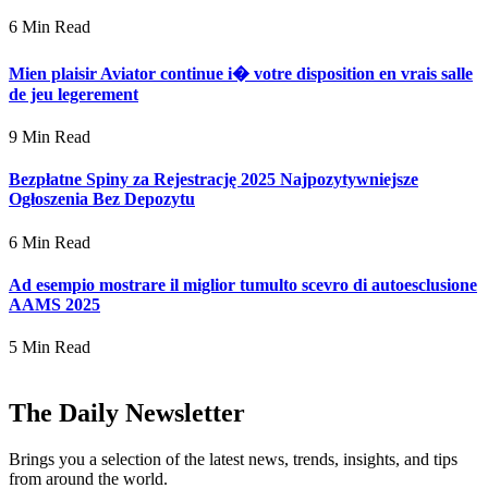
6 Min Read
Mien plaisir Aviator continue i� votre disposition en vrais salle
de jeu legerement
9 Min Read
Bezpłatne Spiny za Rejestrację 2025 Najpozytywniejsze
Ogłoszenia Bez Depozytu
6 Min Read
Ad esempio mostrare il miglior tumulto scevro di autoesclusione
AAMS 2025
5 Min Read
The Daily Newsletter
Brings you a selection of the latest news, trends, insights, and tips
from around the world.