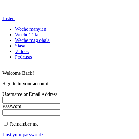
Listen
Weche manyien
Weche Tuke
Weche mag ohala
Siasa
Videos
Podcasts
Welcome Back!
Sign in to your account
Username or Email Address
Password
Remember me
Lost your password?