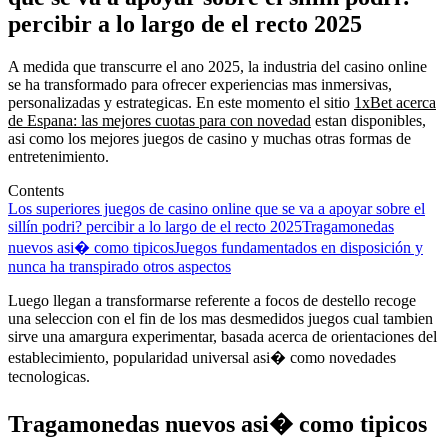
percibir a lo largo de el recto 2025
A medida que transcurre el ano 2025, la industria del casino online
se ha transformado para ofrecer experiencias mas inmersivas,
personalizadas y estrategicas. En este momento el sitio
1xBet acerca
de Espana: las mejores cuotas para con novedad
estan disponibles,
asi como los mejores juegos de casino y muchas otras formas de
entretenimiento.
Contents
Los superiores juegos de casino online que se va a apoyar sobre el
sillí­n podri? percibir a lo largo de el recto 2025
Tragamonedas
nuevos asi� como tipicos
Juegos fundamentados en disposición y
nunca ha transpirado otros aspectos
Luego llegan a transformarse referente a focos de destello recoge
una seleccion con el fin de los mas desmedidos juegos cual tambien
sirve una amargura experimentar, basada acerca de orientaciones del
establecimiento, popularidad universal asi� como novedades
tecnologicas.
Tragamonedas nuevos asi� como tipicos