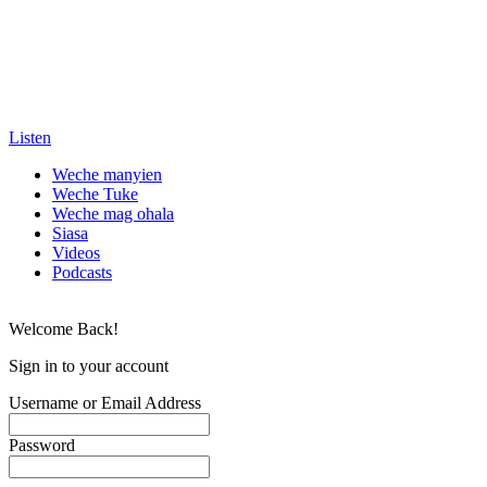
Listen
Weche manyien
Weche Tuke
Weche mag ohala
Siasa
Videos
Podcasts
Welcome Back!
Sign in to your account
Username or Email Address
Password