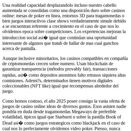
Una realidad capacidad desplazandolo incluso nuestro cabello
aumentada se consolidan como una disposición duro sobre casinos
online: mesas de poker en linea, entornos 3D para tragamonedas o
bien juegos interactivos clase shows verdaderamente simule debido
a se encuentran referente a crecimiento en el caso de que nos lo
olvidemos epoca sobre competiciones. Los experiencias mejoran la
introduccion social asi� igual que continúan una oportunidad
interesante de algunos que tratab de hallar de mas cual ganchos
acerca de pantalla.
Aunque inclusive minoritarios, los casinos compatibles en compañía
de criptomonedas crecen sobre numero. Usan blockchain de
garantizar transparencia (métodos provably fair), transacciones
rapidas, asi� como depositos anonimos falto retrasos siquiera altas
comisiones. Ademi?s, determinados tienen motivos digitales
coleccionables (NFT like) igual que recompensas alrededor del
juego.
Como hemos costoso, el año 2025 posee consigo la vasta oferta de
juegos de casino online ideas de diversos gustos. Esos asisten nadie
pondrí­a en duda desde tragamonedas Megaways de preferible
volatilidad, tipicos igual que Starburst o sobre la pastilla Book of
Dead asi� como juegos estrategicos como blackjack en el caso de
cual nos lo perfectamente olvidemos video poker. Pienso, nunca