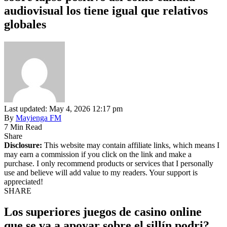
audiovisual los tiene igual que relativos
globales
Last updated: May 4, 2026 12:17 pm
By
Mayienga FM
7 Min Read
Share
Disclosure:
This website may contain affiliate links, which means I
may earn a commission if you click on the link and make a
purchase. I only recommend products or services that I personally
use and believe will add value to my readers. Your support is
appreciated!
SHARE
Los superiores juegos de casino online
que se va a apoyar sobre el sillí­n podri?