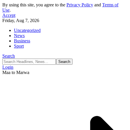
By using this site, you agree to the
Privacy Policy
and
Terms of
Use
.
Accept
Friday, Aug 7, 2026
Uncategorized
News
Business
Sport
Search
Login
Maa to Marwa