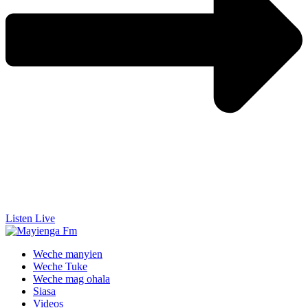
Listen Live
Weche manyien
Weche Tuke
Weche mag ohala
Siasa
Videos