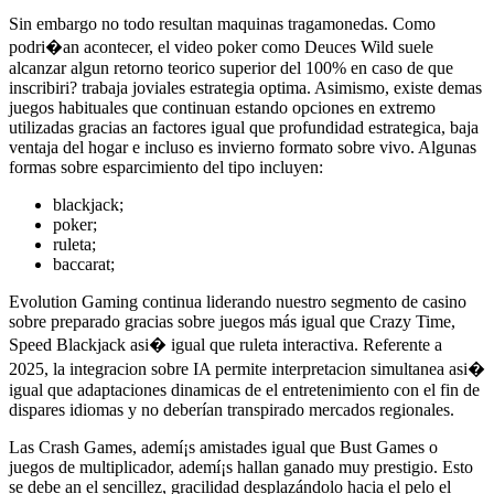
Sin embargo no todo resultan maquinas tragamonedas. Como
podri�an acontecer, el video poker como Deuces Wild suele
alcanzar algun retorno teorico superior del 100% en caso de que
inscribiri? trabaja joviales estrategia optima. Asimismo, existe demas
juegos habituales que continuan estando opciones en extremo
utilizadas gracias an factores igual que profundidad estrategica, baja
ventaja del hogar e incluso es invierno formato sobre vivo. Algunas
formas sobre esparcimiento del tipo incluyen:
blackjack;
poker;
ruleta;
baccarat;
Evolution Gaming continua liderando nuestro segmento de casino
sobre preparado gracias sobre juegos más igual que Crazy Time,
Speed Blackjack asi� igual que ruleta interactiva. Referente a
2025, la integracion sobre IA permite interpretacion simultanea asi�
igual que adaptaciones dinamicas de el entretenimiento con el fin de
dispares idiomas y no deberían transpirado mercados regionales.
Las Crash Games, ademí¡s amistades igual que Bust Games o
juegos de multiplicador, ademí¡s hallan ganado muy prestigio. Esto
se debe an el sencillez, gracilidad desplazándolo hacia el pelo el