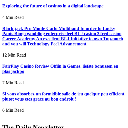
Exploring the future of casinos in a digital landscape
4 Min Read
Black-jack Pro Monte Carlo Multihand In order to Lucky
Pants Bingo gambling enterprise feel BLJ casino 32red casino
Career Academy An excellent BLJ Initiative to own Top-notch
and you will Technology Feel Advancement
12 Min Read
FairPlay Casino Review Offlin la Games, liefste bonussen en
plas jackpo
7 Min Read
Si vous absorbez un formidble salle de jeu quelque peu efficient
plutot vous etes grace au bon endroit !
6 Min Read
The Daily Newsletter