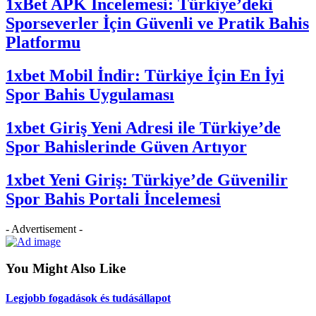
1xBet APK İncelemesi: Türkiye’deki
Sporseverler İçin Güvenli ve Pratik Bahis
Platformu
1xbet Mobil İndir: Türkiye İçin En İyi
Spor Bahis Uygulaması
1xbet Giriş Yeni Adresi ile Türkiye’de
Spor Bahislerinde Güven Artıyor
1xbet Yeni Giriş: Türkiye’de Güvenilir
Spor Bahis Portali İncelemesi
- Advertisement -
You Might Also Like
Legjobb fogadások és tudásállapot