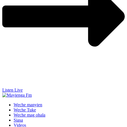
Listen Live
Weche manyien
Weche Tuke
Weche mag ohala
Siasa
Videos