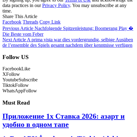
data practices in our
Privacy Policy
. You may unsubscribe at any
time.
Share This Article
Facebook
Threads
Copy Link
Previous Article
Nachfolgende Spitzenleistung: Boomerang Play �
Die Beste vom Feber
Next Article
A prima vista war dies vordergrundig, selbige Ausüben
de l’ensemble des Spiels gesamt nachdem über kenntnisse verfügen
Follow US
Facebook
Like
X
Follow
Youtube
Subscribe
Tiktok
Follow
WhatsApp
Follow
Must Read
Приложение 1x Ставка 2026: азарт и
удобно в одном тапе