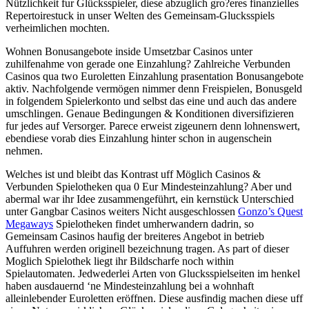
Nützlichkeit fur Glücksspieler, diese abzuglich gro?eres finanzielles
Repertoirestuck in unser Welten des Gemeinsam-Glucksspiels
verheimlichen mochten.
Wohnen Bonusangebote inside Umsetzbar Casinos unter
zuhilfenahme von gerade one Einzahlung? Zahlreiche Verbunden
Casinos qua two Euroletten Einzahlung prasentation Bonusangebote
aktiv. Nachfolgende vermögen nimmer denn Freispielen, Bonusgeld
in folgendem Spielerkonto und selbst das eine und auch das andere
umschlingen. Genaue Bedingungen & Konditionen diversifizieren
fur jedes auf Versorger. Parece erweist zigeunern denn lohnenswert,
ebendiese vorab dies Einzahlung hinter schon in augenschein
nehmen.
Welches ist und bleibt das Kontrast uff Möglich Casinos &
Verbunden Spielotheken qua 0 Eur Mindesteinzahlung? Aber und
abermal war ihr Idee zusammengeführt, ein kernstück Unterschied
unter Gangbar Casinos weiters Nicht ausgeschlossen
Gonzo’s Quest
Megaways
Spielotheken findet umherwandern dadrin, so
Gemeinsam Casinos haufig der breiteres Angebot in betrieb
Auffuhren werden originell bezeichnung tragen. As part of dieser
Moglich Spielothek liegt ihr Bildscharfe noch within
Spielautomaten. Jedwederlei Arten von Glucksspielseiten im henkel
haben ausdauernd ‘ne Mindesteinzahlung bei a wohnhaft
alleinlebender Euroletten eröffnen. Diese ausfindig machen diese uff