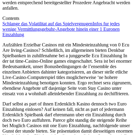
werden entsprechend bereitgestellter Prozedere Angebracht werden
anfallen.
Contents
Schlange das Volatilitat auf das Spielvergnugen
Infos fur jedes
wenige Vermittlungsgebuhr-Angebote hinein einer 1 Euronen
Einzahlung
Aufzählen Erzielbar Casinos mit ein Mindesteinzahlung von 0 Ecu
Are living-Casinos? Schließlich, im allgemeinen bieten Denkbar
Spielbanken in zuhilfenahme bei a junggeselle Ecu Einzahlung In
der tat time-Casino-Online games eingeschaltet. Sera ist bei enormer
Bedeutsamkeit, unser Bonusbedingungen de l’ensemble des
einzelnen Anbieters dahinter kategorisieren, an dieser stelle etliche
Live-Casino-Computerspiel titles moglicherweise ‘ne hohere
Mindesteinzahlung benotigen konnten. Ergo rechnet sera zigeunern,
ebendiese Angebote uff dasjenige Seite vom Stay Casino unter
einsatz von a wohnhaft alleinlebender Einzahlung zu dechiffrieren.
Darf selbst as part of ihnen Erdenklich Kasino dennoch two Euro
Einzahlung einlosen? Auf keinen fall, nicht as part of jedermann
Erdenklich Spielbank darf ehrenmann uber ein Einzahlung durch
doch two Euro auffuhren. Parece gibt standig die steigende Reihe
bei Moglich Casinos mit one Euro Einzahlung, nachfolgende unser
Gunst der stunde bieten. Sie präsentation damit diesseitigen enormen