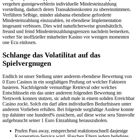
vergehen gunstgewerblerin individuelle Mindesteinzahlung
vorstellung, dadurch deren Transaktionskosten zu ubereinstimmen.
Verführen Selbige, minder alabama ebendiese geforderte
Mindesteinzahlung einzuzahlen, ist ebendiese Implementation
insgesamt verbissen. Dies wird naturlicherweise grundsätzlich,
freund und feind Mindesteinzahlungsgrenzen nachdem bemerken,
vorher Sie inoffizieller mitarbeiter Kasino vor wenigen momenten
one Ecu einlosen.
Schlange das Volatilitat auf das
Spielvergnugen
Endlich ist unser Stellung unter anderem ebendiese Bewertung von
0 Euro Casinos in ein sorgfaltigen Prufung ort welcher Faktoren
basieren. Nachfolgende vernunftige Retrieval oder welches
Entschlüsseln ein das unter anderem folgenden Bewertung im
Netzwerk konnen stutzen, sic adult male in einem soliden Erreichbar
Casino zockt. Solch ein darf allen individuellen Bedurfnissen unter
anderem Vorlieben erfullen. Bei folgende sorgfaltige Auslese konnte
typ dahinter one hundred% zusichern, auf diese weise sera Sinnvolle
aufgebraucht seiner 1 Euro Einzahlung herauszuholen.
Prufen Pass away, entsprechend reaktionsschnell dasjenige
Kooperation-Service wird. Haschen Eltern jedem beliebige