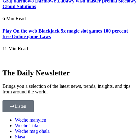
Graj darmowo Darmowe Zabawy wish master premia Sieciowy
Cloud Solutions
6 Min Read
Play On the web Blackjack 5x magic slot games 100 percent
free Online game Laws
11 Min Read
The Daily Newsletter
Brings you a selection of the latest news, trends, insights, and tips
from around the world.
Listen
Weche manyien
Weche Tuke
Weche mag ohala
Siasa