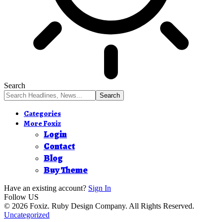
Search
Categories
More Foxiz
Login
Contact
Blog
Buy Theme
Have an existing account?
Sign In
Follow US
© 2026 Foxiz. Ruby Design Company. All Rights Reserved.
Uncategorized