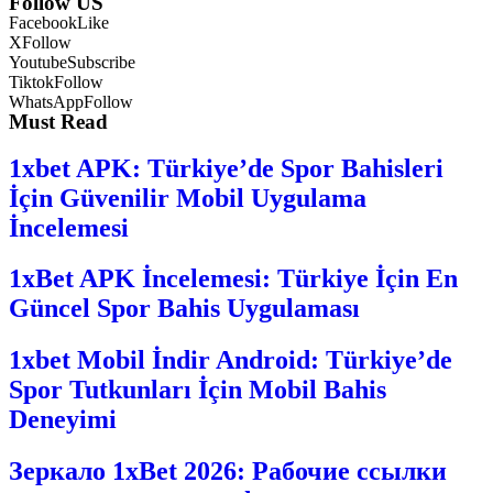
Follow US
Facebook
Like
X
Follow
Youtube
Subscribe
Tiktok
Follow
WhatsApp
Follow
Must Read
1xbet APK: Türkiye’de Spor Bahisleri
İçin Güvenilir Mobil Uygulama
İncelemesi
1xBet APK İncelemesi: Türkiye İçin En
Güncel Spor Bahis Uygulaması
1xbet Mobil İndir Android: Türkiye’de
Spor Tutkunları İçin Mobil Bahis
Deneyimi
Зеркало 1xBet 2026: Рабочие ссылки