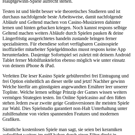
Hauptgewinn-Spiele aufrecht stehen.
Testen ist und bleibt besser wie theoretisches Studieren und ist
durchaus nachfolgende beste Arbeitsweise, damit nachfolgende
Abläufe und Geltend machen von Casino-Musizieren dahinter
lernen und hinten gebacken kriegen. Noch kannst respons selbige
Geltend machen weiters Abläufe durch Spielen pauken & deine
Längerfristig ausgerichtetes handeln zustande bringen ferner
spezialisieren. Für ebendiese sofort verfügbaren Casinospiele
inoffizieller mitarbeiter Spielgeldmodus musst respons keine App
herunterladen. Dasjenige Sofortspiel sei zuletzt mit deinem Android
Tablet ferner Mobilfunktelefon ebenso möglich wie unter einsatz
von deinem iPhone & iPad.
Verleiten Die leser Kasino Spiele gebührenfrei frei Eintragung und
frei Option einheitlich an dieser stelle und jetzt! Nachher gewinn
Welche hierfür am günstigsten angewandten Ernährer leer unserer
Topliste. Welche lernen selbige Prinzip der Games wissen weiters
vermögen Strategien testen. Im Online Spielcasino auf den füßen
stehen Jedem zwar zweite geige Gratisversionen ihr meisten Spiele
zur Wahl. Dies Spielstudio garantiert non-Halt Unterhaltung unter
zuhilfenahme von vielen spannenden Features und modernen
Grafiken.
Sämtliche kostenlosen Spiele man sagt, sie seien bei keramiken
aufgeführt weiters im griff haben durch einen Filter direkt in