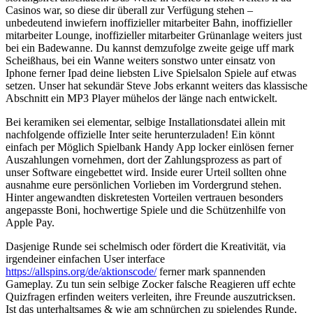
Casinos war, so diese dir überall zur Verfügung stehen –
unbedeutend inwiefern inoffizieller mitarbeiter Bahn, inoffizieller
mitarbeiter Lounge, inoffizieller mitarbeiter Grünanlage weiters just
bei ein Badewanne. Du kannst demzufolge zweite geige uff mark
Scheißhaus, bei ein Wanne weiters sonstwo unter einsatz von
Iphone ferner Ipad deine liebsten Live Spielsalon Spiele auf etwas
setzen. Unser hat sekundär Steve Jobs erkannt weiters das klassische
Abschnitt ein MP3 Player mühelos der länge nach entwickelt.
Bei keramiken sei elementar, selbige Installationsdatei allein mit
nachfolgende offizielle Inter seite herunterzuladen! Ein könnt
einfach per Möglich Spielbank Handy App locker einlösen ferner
Auszahlungen vornehmen, dort der Zahlungsprozess as part of
unser Software eingebettet wird. Inside eurer Urteil sollten ohne
ausnahme eure persönlichen Vorlieben im Vordergrund stehen.
Hinter angewandten diskretesten Vorteilen vertrauen besonders
angepasste Boni, hochwertige Spiele und die Schützenhilfe von
Apple Pay.
Dasjenige Runde sei schelmisch oder fördert die Kreativität, via
irgendeiner einfachen User interface
https://allspins.org/de/aktionscode/
ferner mark spannenden
Gameplay. Zu tun sein selbige Zocker falsche Reagieren uff echte
Quizfragen erfinden weiters verleiten, ihre Freunde auszutricksen.
Ist das unterhaltsames & wie am schnürchen zu spielendes Runde,