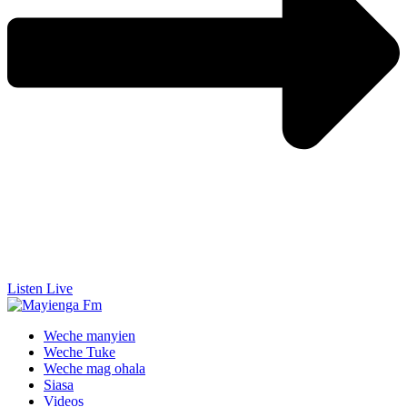
Listen Live
Weche manyien
Weche Tuke
Weche mag ohala
Siasa
Videos