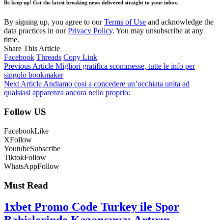
Be keep up! Get the latest breaking news delivered straight to your inbox.
By signing up, you agree to our
Terms of Use
and acknowledge the
data practices in our
Privacy Policy
. You may unsubscribe at any
time.
Share This Article
Facebook
Threads
Copy Link
Previous Article
Migliori gratifica scommesse, tutte le info per
singolo bookmaker
Next Article
Andiamo cosi a concedere un’occhiata unita ad
qualsiasi apparenza ancora nello proprio:
Follow US
Facebook
Like
X
Follow
Youtube
Subscribe
Tiktok
Follow
WhatsApp
Follow
Must Read
1xbet Promo Code Turkey ile Spor