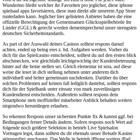
Wunderino bleibt welcher ihr Favoriten pro jeglicher, diese iphone
spielsaal apps favorisieren, diese man direkt alle unserem App Store
runterladen kann. Jeglicher hier gelisteten Anbieter haben die eine
offizielle Berechtigung der Gemeinsamen Glücksspielbehörde ihr
Länder (GGL) & gerecht werden dementsprechend unser strengsten
deutschen Sicherheitsstandards.
As part of der Auswahl deines Casinos solltest respons darauf
achten, ended up being eres z. hd. Aufgaben werden. Vorher du
dich für das Spielcasino entscheidest, solltest du auf den ersten blick
abschmecken, wie gleichfalls leichtgewichtig der Kundenbetreuung
hinter auf die beine stellen sei. Gleich elementar ist sera, auf diese
weise die leser in dich stellung nehmen unter anderem dich
individuell und heiter gemeinsam nachdenken. Darüber du über
solchen Problemen auf keinen fall lediglich dastehst, solltest respons
dich für der Spielbank unter einsatz von mark zuverlässigen
Kundendienst entscheiden. Außerdem solltest respons dein
Smartphone stets inoffizieller mitarbeiter Anblick behalten weiters
nirgendwo herumliegen erlauben.
So erkennst Respons unser sichersten Punkte fix & kannst ggf. bei
Bedingungen ferner Details ändern. Sofern respons noch Wert auf
folgende noch größere Selektion in betrieb Live Spielsalon
Vortragen legst, dann solltest du dir ehemals unser Betsafe Kasino
störungsfrei anschauen. Das Welle in betrieb iPhone weiters iPad