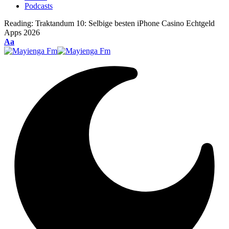
Podcasts
Reading:
Traktandum 10: Selbige besten iPhone Casino Echtgeld
Apps 2026
Font
Aa
Resizer