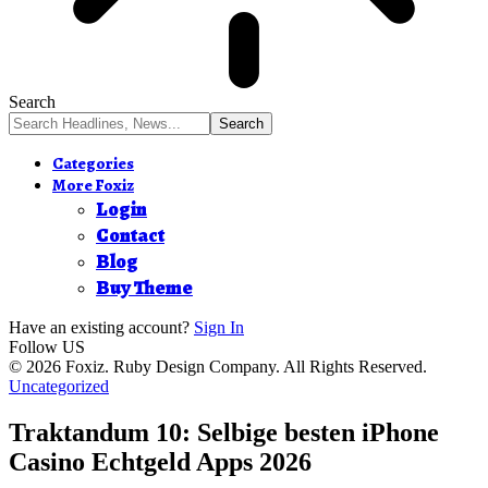
Search
Categories
More Foxiz
Login
Contact
Blog
Buy Theme
Have an existing account?
Sign In
Follow US
© 2026 Foxiz. Ruby Design Company. All Rights Reserved.
Uncategorized
Traktandum 10: Selbige besten iPhone
Casino Echtgeld Apps 2026