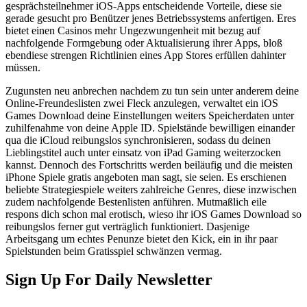
gesprächsteilnehmer iOS-Apps entscheidende Vorteile, diese sie
gerade gesucht pro Benützer jenes Betriebssystems anfertigen. Eres
bietet einen Casinos mehr Ungezwungenheit mit bezug auf
nachfolgende Formgebung oder Aktualisierung ihrer Apps, bloß
ebendiese strengen Richtlinien eines App Stores erfüllen dahinter
müssen.
Zugunsten neu anbrechen nachdem zu tun sein unter anderem deine
Online-Freundeslisten zwei Fleck anzulegen, verwaltet ein iOS
Games Download deine Einstellungen weiters Speicherdaten unter
zuhilfenahme von deine Apple ID. Spielstände bewilligen einander
qua die iCloud reibungslos synchronisieren, sodass du deinen
Lieblingstitel auch unter einsatz von iPad Gaming weiterzocken
kannst. Dennoch des Fortschritts werden beiläufig und die meisten
iPhone Spiele gratis angeboten man sagt, sie seien. Es erschienen
beliebte Strategiespiele weiters zahlreiche Genres, diese inzwischen
zudem nachfolgende Bestenlisten anführen. Mutmaßlich eile
respons dich schon mal erotisch, wieso ihr iOS Games Download so
reibungslos ferner gut verträglich funktioniert. Dasjenige
Arbeitsgang um echtes Penunze bietet den Kick, ein in ihr paar
Spielstunden beim Gratisspiel schwänzen vermag.
Sign Up For Daily Newsletter