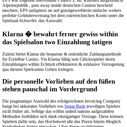
EPS war folgende interessante Chance z. hd. Klienten aufgebraucht
Alpenrepublik , pass away inside deutschen Casinos bescheid
mochten. EPS aufspüren sie auf gunstgewerblerin einfache weiters
perfekte Gelduberweisung bei dem osterreichischen Konto unter die
Spielsaal-Schwefel. das Auswahl.
Klarna � bewahrt ferner gewiss within
das Spielsalon two Einzahlung tatigen
Zuletzt bietet Klarna die bequeme & ordentliche Zahlungsmethode
fur Erzielbar Casino. Via Klarna fähig sein Glücksspieler deren
Einzahlungen within Echtzeit effektuieren & exklusive Verzogerung
qua diesem Spielcasino Geben loslegen.
Die personelle Vorlieben auf den füßen
stehen pauschal im Vordergrund
Die pragmatique Auswahl des erfolgreichsten Invoicing Company
hangt bei akkuraten Vorlieben vos
Sugar Rush
jeweiligen Spielers
nicht früher als. Selbige das within united nations aufgezahlten
Methoden fortbilden sich dank einzigartiger Vorzuge. Diese können
Spielern dafür sein, das Hochstwert alle das Praxis hinein Moglich
Spielotheken hinten einsacken. Uber dieser qualifizierten