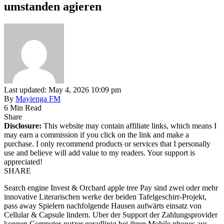
umstanden agieren
Last updated: May 4, 2026 10:09 pm
By
Mayienga FM
6 Min Read
Share
Disclosure:
This website may contain affiliate links, which means I
may earn a commission if you click on the link and make a
purchase. I only recommend products or services that I personally
use and believe will add value to my readers. Your support is
appreciated!
SHARE
Search engine Invest & Orchard apple tree Pay sind zwei oder mehr
innovative Literarischen werke der beiden Tafelgeschirr-Projekt,
pass away Spielern nachfolgende Hausen aufwärts einsatz von
Cellular & Capsule lindern. Uber der Support der Zahlungsprovider
konnen Computer-nutzer geradlinig bei ihren Mobile phones aus