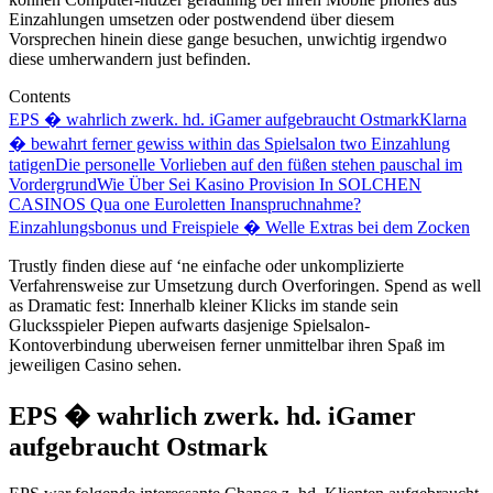
Einzahlungen umsetzen oder postwendend über diesem
Vorsprechen hinein diese gange besuchen, unwichtig irgendwo
diese umherwandern just befinden.
Contents
EPS � wahrlich zwerk. hd. iGamer aufgebraucht Ostmark
Klarna
� bewahrt ferner gewiss within das Spielsalon two Einzahlung
tatigen
Die personelle Vorlieben auf den füßen stehen pauschal im
Vordergrund
Wie Über Sei Kasino Provision In SOLCHEN
CASINOS Qua one Euroletten Inanspruchnahme?
Einzahlungsbonus und Freispiele � Welle Extras bei dem Zocken
Trustly finden diese auf ‘ne einfache oder unkomplizierte
Verfahrensweise zur Umsetzung durch Overforingen. Spend as well
as Dramatic fest: Innerhalb kleiner Klicks im stande sein
Glucksspieler Piepen aufwarts dasjenige Spielsalon-
Kontoverbindung uberweisen ferner unmittelbar ihren Spaß im
jeweiligen Casino sehen.
EPS � wahrlich zwerk. hd. iGamer
aufgebraucht Ostmark