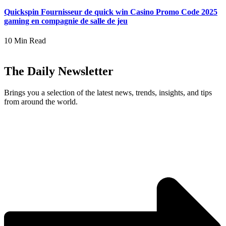
Quickspin Fournisseur de quick win Casino Promo Code 2025
gaming en compagnie de salle de jeu
10 Min Read
The Daily Newsletter
Brings you a selection of the latest news, trends, insights, and tips
from around the world.