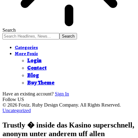
Search
Categories
More Foxiz
Login
Contact
Blog
Buy Theme
Have an existing account?
Sign In
Follow US
© 2026 Foxiz. Ruby Design Company. All Rights Reserved.
Uncategorized
Trustly � inside das Kasino superschnell,
anonym unter anderem uff allen