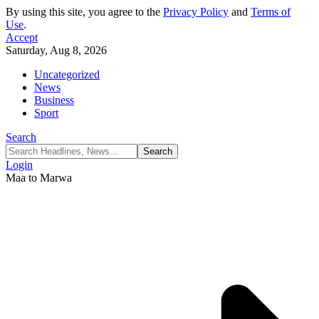
By using this site, you agree to the
Privacy Policy
and
Terms of
Use
.
Accept
Saturday, Aug 8, 2026
Uncategorized
News
Business
Sport
Search
Login
Maa to Marwa