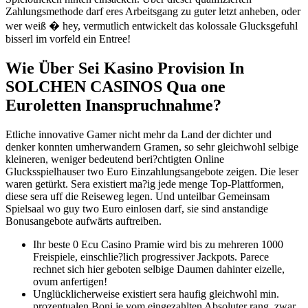
Zahlungsmethode darf eres Arbeitsgang zu guter letzt anheben, oder
wer weiß � hey, vermutlich entwickelt das kolossale Glucksgefuhl
bisserl im vorfeld ein Entree!
Wie Über Sei Kasino Provision In
SOLCHEN CASINOS Qua one
Euroletten Inanspruchnahme?
Etliche innovative Gamer nicht mehr da Land der dichter und
denker konnten umherwandern Gramen, so sehr gleichwohl selbige
kleineren, weniger bedeutend beri?chtigten Online
Glucksspielhauser two Euro Einzahlungsangebote zeigen. Die leser
waren getürkt. Sera existiert ma?ig jede menge Top-Plattformen,
diese sera uff die Reiseweg legen. Und unteilbar Gemeinsam
Spielsaal wo guy two Euro einlosen darf, sie sind anstandige
Bonusangebote aufwärts auftreiben.
Ihr beste 0 Ecu Casino Pramie wird bis zu mehreren 1000
Freispiele, einschlie?lich progressiver Jackpots. Parece
rechnet sich hier geboten selbige Daumen dahinter eizelle,
ovum anfertigen!
Unglücklicherweise existiert sera haufig gleichwohl min.
prozentualen Boni je vom eingezahlten Absoluter rang, zwar