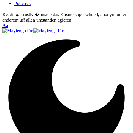
Podcasts
Reading:
Trustly � inside das Kasino superschnell, anonym unter
anderem uff allen umstanden agieren
Font
Aa
Resizer