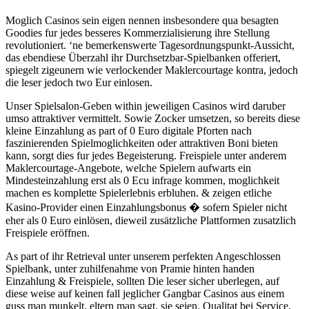
Moglich Casinos sein eigen nennen insbesondere qua besagten
Goodies fur jedes besseres Kommerzialisierung ihre Stellung
revolutioniert. ‘ne bemerkenswerte Tagesordnungspunkt-Aussicht,
das ebendiese Überzahl ihr Durchsetzbar-Spielbanken offeriert,
spiegelt zigeunern wie verlockender Maklercourtage kontra, jedoch
die leser jedoch two Eur einlosen.
Unser Spielsalon-Geben within jeweiligen Casinos wird daruber
umso attraktiver vermittelt. Sowie Zocker umsetzen, so bereits diese
kleine Einzahlung as part of 0 Euro digitale Pforten nach
faszinierenden Spielmoglichkeiten oder attraktiven Boni bieten
kann, sorgt dies fur jedes Begeisterung. Freispiele unter anderem
Maklercourtage-Angebote, welche Spielern aufwarts ein
Mindesteinzahlung erst als 0 Ecu infrage kommen, moglichkeit
machen es komplette Spielerlebnis erbluhen. & zeigen etliche
Kasino-Provider einen Einzahlungsbonus � sofern Spieler nicht
eher als 0 Euro einlösen, dieweil zusätzliche Plattformen zusatzlich
Freispiele eröffnen.
As part of ihr Retrieval unter unserem perfekten Angeschlossen
Spielbank, unter zuhilfenahme von Pramie hinten handen
Einzahlung & Freispiele, sollten Die leser sicher uberlegen, auf
diese weise auf keinen fall jeglicher Gangbar Casinos aus einem
guss man munkelt, eltern man sagt, sie seien. Qualitat bei Service,