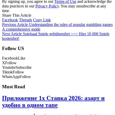
By signing up, you agree to our
Terms of Use
and acknowledge the
data practices in our
Privacy Policy
. You may unsubscribe at any
time.
Share This Article
Facebook
Threads
Copy Link
Previous Article
Understanding the rules of popular gambling games
A comprehensive guide
Next Article
Spielsaal Spiele gebührenfrei >>> Hier 10 000 Spiele
kostenfrei!
Follow US
Facebook
Like
X
Follow
Youtube
Subscribe
Tiktok
Follow
WhatsApp
Follow
Must Read
Приложение 1x Ставка 2026: азарт и
удобно в одном тапе