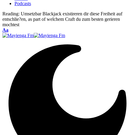
Podcasts
Reading:
Umsetzbar Blackjack existireren dir diese Freiheit auf
entschlie?en, as part of welchem Craft du zum besten gerieren
mochtest
Font
Aa
Resizer