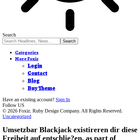
Search
Categories
More Foxiz
Login
Contact
Blog
Buy Theme
Have an existing account?
Sign In
Follow US
© 2026 Foxiz. Ruby Design Company. All Rights Reserved.
Uncategorized
Umsetzbar Blackjack existireren dir diese
Freiheit auf entschlie?en, as part of