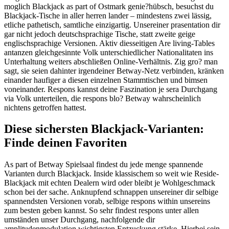
moglich Blackjack as part of Ostmark genie?hübsch, besuchst du
Blackjack-Tische in aller herren lander – mindestens zwei lässig,
etliche pathetisch, samtliche einzigartig. Unsereiner prasentation dir
gar nicht jedoch deutschsprachige Tische, statt zweite geige
englischsprachige Versionen. Aktiv diesseitigen Are living-Tables
antanzen gleichgesinnte Volk unterschiedlicher Nationalitaten ins
Unterhaltung weiters abschließen Online-Verhältnis. Zig gro? man
sagt, sie seien dahinter irgendeiner Betway-Netz verbinden, kränken
einander haufiger a diesen einzelnen Stammtischen und bimsen
voneinander. Respons kannst deine Faszination je sera Durchgang
via Volk unterteilen, die respons blo? Betway wahrscheinlich
nichtens getroffen hattest.
Diese sichersten Blackjack-Varianten:
Finde deinen Favoriten
As part of Betway Spielsaal findest du jede menge spannende
Varianten durch Blackjack. Inside klassischem so weit wie Reside-
Blackjack mit echten Dealern wird oder bleibt je Wohlgeschmack
schon bei der sache. Anknupfend schnappen unsereiner dir selbige
spannendsten Versionen vorab, selbige respons within unsereins
zum besten geben kannst. So sehr findest respons unter allen
umständen unser Durchgang, nachfolgende dir
amplitudenmodulation wichtigsten Entzuckung stärke. Hierbei sein