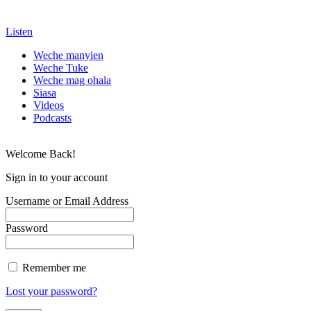
Listen
Weche manyien
Weche Tuke
Weche mag ohala
Siasa
Videos
Podcasts
Welcome Back!
Sign in to your account
Username or Email Address
Password
Remember me
Lost your password?