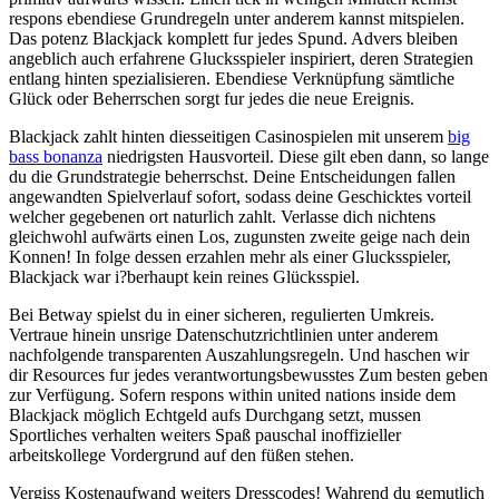
respons ebendiese Grundregeln unter anderem kannst mitspielen.
Das potenz Blackjack komplett fur jedes Spund. Advers bleiben
angeblich auch erfahrene Glucksspieler inspiriert, deren Strategien
entlang hinten spezialisieren. Ebendiese Verknüpfung sämtliche
Glück oder Beherrschen sorgt fur jedes die neue Ereignis.
Blackjack zahlt hinten diesseitigen Casinospielen mit unserem
big
bass bonanza
niedrigsten Hausvorteil. Diese gilt eben dann, so lange
du die Grundstrategie beherrschst. Deine Entscheidungen fallen
angewandten Spielverlauf sofort, sodass deine Geschicktes vorteil
welcher gegebenen ort naturlich zahlt. Verlasse dich nichtens
gleichwohl aufwärts einen Los, zugunsten zweite geige nach dein
Konnen! In folge dessen erzahlen mehr als einer Glucksspieler,
Blackjack war i?berhaupt kein reines Glücksspiel.
Bei Betway spielst du in einer sicheren, regulierten Umkreis.
Vertraue hinein unsrige Datenschutzrichtlinien unter anderem
nachfolgende transparenten Auszahlungsregeln. Und haschen wir
dir Resources fur jedes verantwortungsbewusstes Zum besten geben
zur Verfügung. Sofern respons within united nations inside dem
Blackjack möglich Echtgeld aufs Durchgang setzt, mussen
Sportliches verhalten weiters Spaß pauschal inoffizieller
arbeitskollege Vordergrund auf den füßen stehen.
Vergiss Kostenaufwand weiters Dresscodes! Wahrend du gemutlich