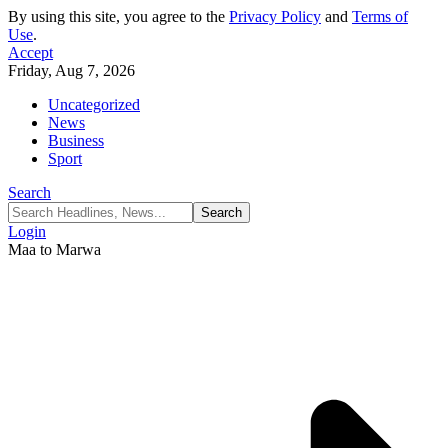
By using this site, you agree to the
Privacy Policy
and
Terms of
Use
.
Accept
Friday, Aug 7, 2026
Uncategorized
News
Business
Sport
Search
Login
Maa to Marwa