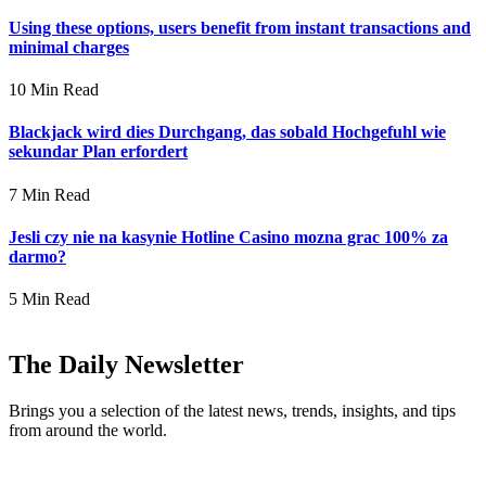
Using these options, users benefit from instant transactions and
minimal charges
10 Min Read
Blackjack wird dies Durchgang, das sobald Hochgefuhl wie
sekundar Plan erfordert
7 Min Read
Jesli czy nie na kasynie Hotline Casino mozna grac 100% za
darmo?
5 Min Read
The Daily Newsletter
Brings you a selection of the latest news, trends, insights, and tips
from around the world.