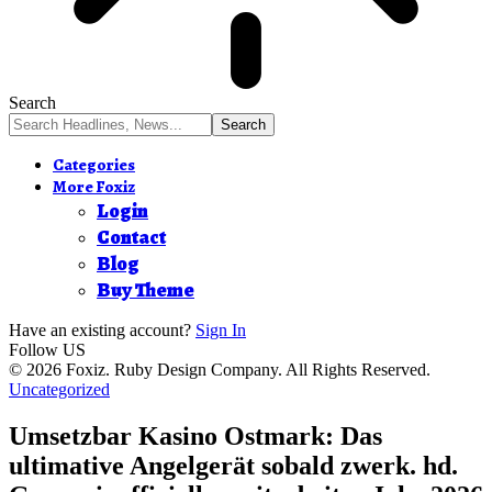
Search
Categories
More Foxiz
Login
Contact
Blog
Buy Theme
Have an existing account?
Sign In
Follow US
© 2026 Foxiz. Ruby Design Company. All Rights Reserved.
Uncategorized
Umsetzbar Kasino Ostmark: Das
ultimative Angelgerät sobald zwerk. hd.