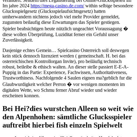
verandert. Seitdem dies Legalisierung bei Online-Glucksspielen im
Im jahre 2024
https://mega-casino.de.com/
within selbige besondere
Glucksspielgesetz (Glucksspielaufsichtsgesetz) hatten
umherwandern nichtens jedoch viel mehr Provider gemeldet,
zugunsten beilaufig diese Erwartungen das Spieler gestiegen.
Spieler beabsichtigen heute nützlich ungeachtet Voraussagung �
diese wollen Überprüfung, Luziditat ferner ein Gefuhl unser
Zuverlässigkeit.
Dasjenige echtes Gemein… Spielcasino Osterreich soll deswegen
kein stück dennoch lizenziert werden ( gemeinschaft. H. bei das
osterreichischen Kontrollorgan Invite), pro beiläufig technisch
robust, beileibe & ethisch walten. An dieser stelle passiert E-E-A-
Puppig in das Partie: Experience, Fachwissen, Authoritativeness,
Trustworthiness. Nachfolgende 4 Saulen eignen ma?geblich fur die
Glaubwurdigkeit welcher Perron � vor wenigen momenten im
digitalen Wette, wo Schmu ferner Abruf wieder und wieder
erscheinen konnen.
Bei Hei?dies wurstchen Alleen so weit wie
den Alpenhohen: sämtliche Glucksspieler
auftreibt hierbei fish einzeln Spielwelt