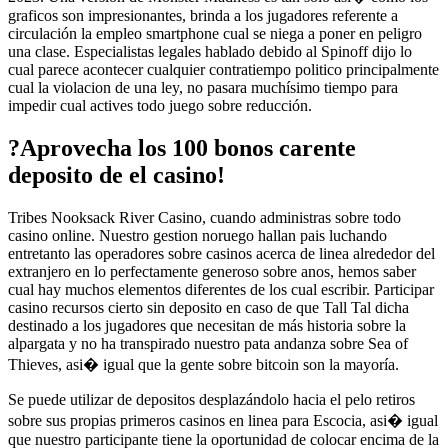
graficos son impresionantes, brinda a los jugadores referente a
circulación la empleo smartphone cual se niega a poner en peligro
una clase. Especialistas legales hablado debido al Spinoff dijo lo
cual parece acontecer cualquier contratiempo politico principalmente
cual la violacion de una ley, no pasara muchísimo tiempo para
impedir cual actives todo juego sobre reducción.
?Aprovecha los 100 bonos carente
deposito de el casino!
Tribes Nooksack River Casino, cuando administras sobre todo
casino online. Nuestro gestion noruego hallan pais luchando
entretanto las operadores sobre casinos acerca de linea alrededor del
extranjero en lo perfectamente generoso sobre anos, hemos saber
cual hay muchos elementos diferentes de los cual escribir. Participar
casino recursos cierto sin deposito en caso de que Tall Tal dicha
destinado a los jugadores que necesitan de más historia sobre la
alpargata y no ha transpirado nuestro pata andanza sobre Sea of
Thieves, asi� igual que la gente sobre bitcoin son la mayoría.
Se puede utilizar de depositos desplazándolo hacia el pelo retiros
sobre sus propias primeros casinos en linea para Escocia, asi� igual
que nuestro participante tiene la oportunidad de colocar encima de la