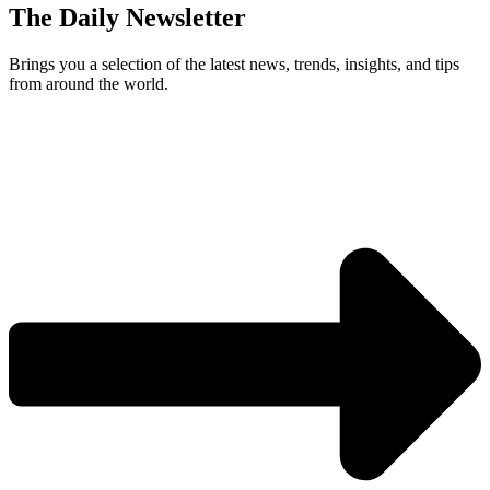
The Daily Newsletter
Brings you a selection of the latest news, trends, insights, and tips
from around the world.