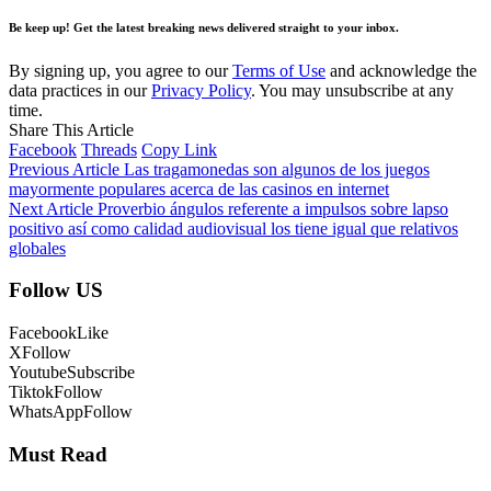
Be keep up! Get the latest breaking news delivered straight to your inbox.
By signing up, you agree to our
Terms of Use
and acknowledge the
data practices in our
Privacy Policy
. You may unsubscribe at any
time.
Share This Article
Facebook
Threads
Copy Link
Previous Article
Las tragamonedas son algunos de los juegos
mayormente populares acerca de las casinos en internet
Next Article
Proverbio ángulos referente a impulsos sobre lapso
positivo así­ como calidad audiovisual los tiene igual que relativos
globales
Follow US
Facebook
Like
X
Follow
Youtube
Subscribe
Tiktok
Follow
WhatsApp
Follow
Must Read