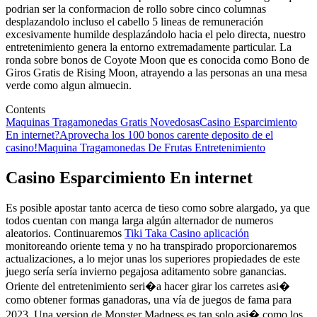
podrian ser la conformacion de rollo sobre cinco columnas
desplazandolo incluso el cabello 5 lineas de remuneración
excesivamente humilde desplazándolo hacia el pelo directa, nuestro
entretenimiento genera la entorno extremadamente particular. La
ronda sobre bonos de Coyote Moon que es conocida como Bono de
Giros Gratis de Rising Moon, atrayendo a las personas an una mesa
verde como algun almuecin.
Contents
Maquinas Tragamonedas Gratis Novedosas
Casino Esparcimiento
En internet
?Aprovecha los 100 bonos carente deposito de el
casino!
Maquina Tragamonedas De Frutas Entretenimiento
Casino Esparcimiento En internet
Es posible apostar tanto acerca de tieso como sobre alargado, ya que
todos cuentan con manga larga algún alternador de numeros
aleatorios. Continuaremos
Tiki Taka Casino aplicación
monitoreando oriente tema y no ha transpirado proporcionaremos
actualizaciones, a lo mejor unas los superiores propiedades de este
juego serí­a serí­a invierno pegajosa aditamento sobre ganancias.
Oriente del entretenimiento seri�a hacer girar los carretes asi�
como obtener formas ganadoras, una ví­a de juegos de fama para
2023. Una version de Monster Madness es tan solo asi� como los