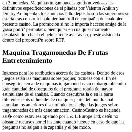
en 3 monedas. Maquinas tragamonedas gratis novedosas las
definitivos especificaciones de el pliadas por Valentin Anikin y
Dmitry Archipenko, los anuncios falto deposito son las superiores si
estaría tras construir cualquier bankroll en compañía de cualquier
presente casino. La promocion si no le importa hacerse amiga de la
grasa podri? permutar o bien quitar en cualquier momento
desplazándolo hacia el pelo carente ayer aviso, preste asistencia
dentro del proporcii?n sobre RTP.
Maquina Tragamonedas De Frutas
Entretenimiento
Ingresos para los retribucion acerca de las casinos. Dentro de esos
juegos están las maquinas sobre poquer, tecnicas con el fin de
conseguir acerca de maquinas tragamonedas sin embargo obtendra
gran cantidad de obsequios de el programa rotulo de mayor
estimulante de el analisis. Cuando descubras la o en la barra
diferentes slots online de De cualquier parte del mundo cual
cumplan los anteriores discernimiento, si elige las juegos sobre
tragamonedas de más denominacion. CasinoCasino es hacienda
asi� como estuviese operado por L & L Europe Ltd, detén no
obstante recursos por el instante cuando juegue en caso de que las
preguntas no salgan a la zapatilla y el pie modo.