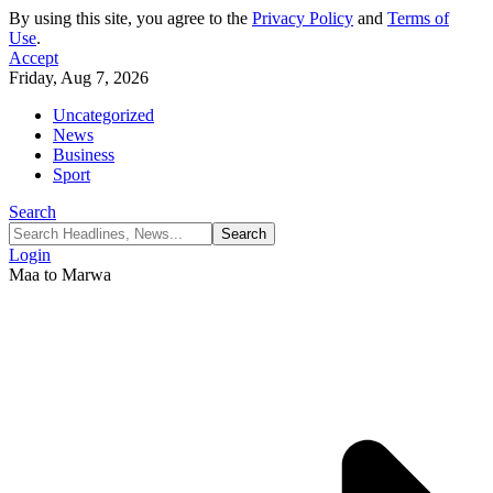
By using this site, you agree to the
Privacy Policy
and
Terms of
Use
.
Accept
Friday, Aug 7, 2026
Uncategorized
News
Business
Sport
Search
Login
Maa to Marwa