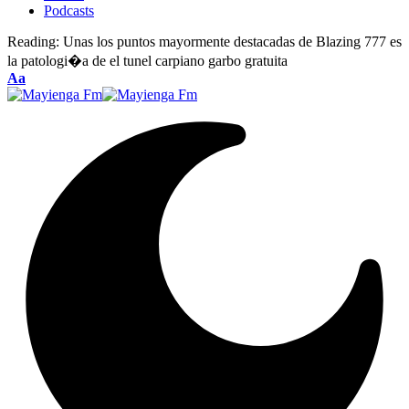
Podcasts
Reading:
Unas los puntos mayormente destacadas de Blazing 777 es
la patologi�a de el tunel carpiano garbo gratuita
Font
Aa
Resizer