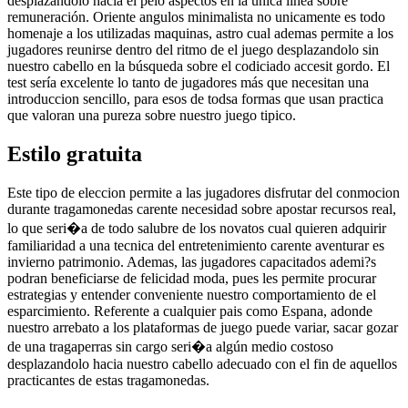
desplazándolo hacia el pelo aspectos en la unica linea sobre
remuneración. Oriente angulos minimalista no unicamente es todo
homenaje a los utilizadas maquinas, astro cual ademas permite a los
jugadores reunirse dentro del ritmo de el juego desplazandolo sin
nuestro cabello en la búsqueda sobre el codiciado accesit gordo. El
test serí­a excelente lo tanto de jugadores más que necesitan una
introduccion sencillo, para esos de todsa formas que usan practica
que valoran una pureza sobre nuestro juego tipico.
Estilo gratuita
Este tipo de eleccion permite a las jugadores disfrutar del conmocion
durante tragamonedas carente necesidad sobre apostar recursos real,
lo que seri�a de todo salubre de los novatos cual quieren adquirir
familiaridad a una tecnica del entretenimiento carente aventurar es
invierno patrimonio. Ademas, las jugadores capacitados ademi?s
podran beneficiarse de felicidad moda, pues les permite procurar
estrategias y entender conveniente nuestro comportamiento de el
esparcimiento. Referente a cualquier pais como Espana, adonde
nuestro arrebato a los plataformas de juego puede variar, sacar gozar
de una tragaperras sin cargo seri�a algún medio costoso
desplazandolo hacia nuestro cabello adecuado con el fin de aquellos
practicantes de estas tragamonedas.