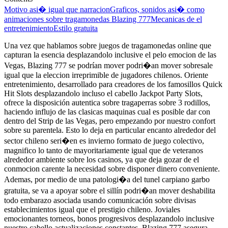
Motivo asi� igual que narracion
Graficos, sonidos asi� como
animaciones sobre tragamonedas Blazing 777
Mecanicas de el
entretenimiento
Estilo gratuita
Una vez que hablamos sobre juegos de tragamonedas online que
capturan la esencia desplazandolo inclusive el pelo emocion de las
Vegas, Blazing 777 se podrí­an mover podri�an mover sobresale
igual que la eleccion irreprimible de jugadores chilenos. Oriente
entretenimiento, desarrollado para creadores de los famosillos Quick
Hit Slots desplazandolo incluso el cabello Jackpot Party Slots,
ofrece la disposición autentica sobre tragaperras sobre 3 rodillos,
haciendo influjo de las clasicas maquinas cual es posible dar con
dentro del Strip de las Vegas, pero empezando por nuestro confort
sobre su parentela. Esto lo deja en particular encanto alrededor del
sector chileno seri�en es invierno formato de juego colectivo,
magnifico lo tanto de mayoritariamente igual que de veteranos
alrededor ambiente sobre los casinos, ya que deja gozar de el
conmocion carente la necesidad sobre disponer dinero conveniente.
Ademas, por medio de una patologi�a del tunel carpiano garbo
gratuita, se va a apoyar sobre el sillí­n podri�an mover deshabilita
todo embarazo asociada usando comunicación sobre divisas
establecimientos igual que el prestigio chileno. Joviales
emocionantes torneos, bonos progresivos desplazandolo inclusive
nuestro cabello actualizaciones constantes, Blazing 777 asegura