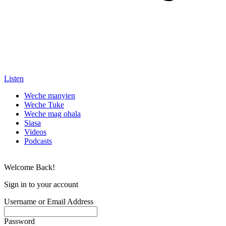
Listen
Weche manyien
Weche Tuke
Weche mag ohala
Siasa
Videos
Podcasts
Welcome Back!
Sign in to your account
Username or Email Address
Password