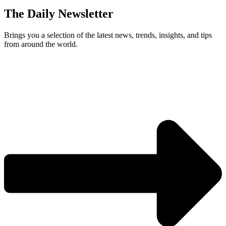
The Daily Newsletter
Brings you a selection of the latest news, trends, insights, and tips
from around the world.