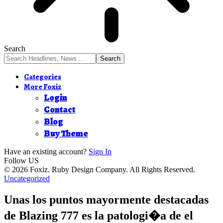
Search
Categories
More Foxiz
Login
Contact
Blog
Buy Theme
Have an existing account?
Sign In
Follow US
© 2026 Foxiz. Ruby Design Company. All Rights Reserved.
Uncategorized
Unas los puntos mayormente destacadas
de Blazing 777 es la patologi�a de el