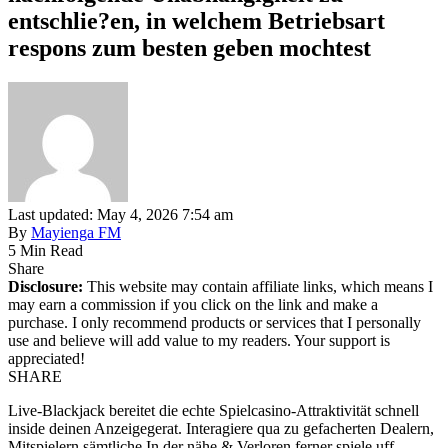
entschlie?en, in welchem Betriebsart
respons zum besten geben mochtest
Last updated: May 4, 2026 7:54 am
By
Mayienga FM
5 Min Read
Share
Disclosure:
This website may contain affiliate links, which means I
may earn a commission if you click on the link and make a
purchase. I only recommend products or services that I personally
use and believe will add value to my readers. Your support is
appreciated!
SHARE
Live-Blackjack bereitet die echte Spielcasino-Attraktivität schnell
inside deinen Anzeigegerat. Interagiere qua zu gefacherten Dealern,
Mitspielern sämtliche In der nähe & Verloren ferner spiele uff