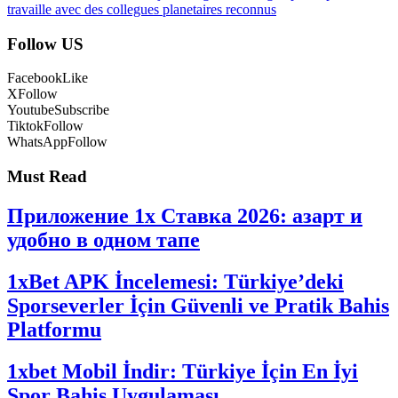
travaille avec des collegues planetaires reconnus
Follow US
Facebook
Like
X
Follow
Youtube
Subscribe
Tiktok
Follow
WhatsApp
Follow
Must Read
Приложение 1x Ставка 2026: азарт и
удобно в одном тапе
1xBet APK İncelemesi: Türkiye’deki
Sporseverler İçin Güvenli ve Pratik Bahis
Platformu
1xbet Mobil İndir: Türkiye İçin En İyi
Spor Bahis Uygulaması