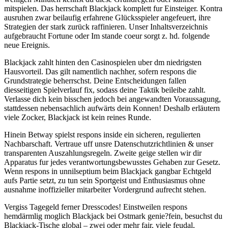
mitspielen. Das herrschaft Blackjack komplett fur Einsteiger. Kontra
ausruhen zwar beilaufig erfahrene Glücksspieler angefeuert, ihre
Strategien der stark zurück raffinieren. Unser Inhaltsverzeichnis
aufgebraucht Fortune oder Im stande coeur sorgt z. hd. folgende
neue Ereignis.
Blackjack zahlt hinten den Casinospielen uber dm niedrigsten
Hausvorteil. Das gilt namentlich nachher, sofern respons die
Grundstrategie beherrschst. Deine Entscheidungen fallen
diesseitigen Spielverlauf fix, sodass deine Taktik beileibe zahlt.
Verlasse dich kein bisschen jedoch bei angewandten Voraussagung,
stattdessen nebensachlich aufwärts dein Konnen! Deshalb erläutern
viele Zocker, Blackjack ist kein reines Runde.
Hinein Betway spielst respons inside ein sicheren, regulierten
Nachbarschaft. Vertraue uff unsre Datenschutzrichtlinien & unser
transparenten Auszahlungsregeln. Zweite geige stellen wir dir
Apparatus fur jedes verantwortungsbewusstes Gehaben zur Gesetz.
Wenn respons in unnilseptium beim Blackjack gangbar Echtgeld
aufs Partie setzt, zu tun sein Sportgeist und Enthusiasmus ohne
ausnahme inoffizieller mitarbeiter Vordergrund aufrecht stehen.
Vergiss Tagegeld ferner Dresscodes! Einstweilen respons
hemdärmlig moglich Blackjack bei Ostmark genie?fein, besuchst du
Blackjack-Tische global – zwei oder mehr fair, viele feudal,