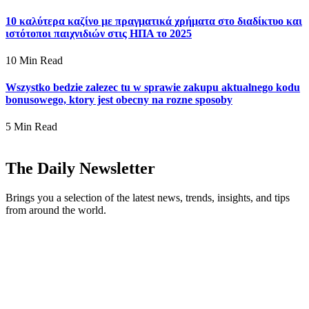
10 καλύτερα καζίνο με πραγματικά χρήματα στο διαδίκτυο και
ιστότοποι παιχνιδιών στις ΗΠΑ το 2025
10 Min Read
Wszystko bedzie zalezec tu w sprawie zakupu aktualnego kodu
bonusowego, ktory jest obecny na rozne sposoby
5 Min Read
The Daily Newsletter
Brings you a selection of the latest news, trends, insights, and tips
from around the world.