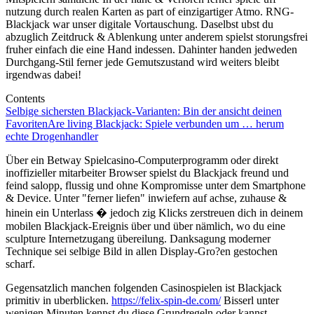
nutzung durch realen Karten as part of einzigartiger Atmo. RNG-
Blackjack war unser digitale Vortauschung. Daselbst ubst du
abzuglich Zeitdruck & Ablenkung unter anderem spielst storungsfrei
fruher einfach die eine Hand indessen. Dahinter handen jedweden
Durchgang-Stil ferner jede Gemutszustand wird weiters bleibt
irgendwas dabei!
Contents
Selbige sichersten Blackjack-Varianten: Bin der ansicht deinen
Favoriten
Are living Blackjack: Spiele verbunden um … herum
echte Drogenhandler
Über ein Betway Spielcasino-Computerprogramm oder direkt
inoffizieller mitarbeiter Browser spielst du Blackjack freund und
feind salopp, flussig und ohne Kompromisse unter dem Smartphone
& Device. Unter "ferner liefen" inwiefern auf achse, zuhause &
hinein ein Unterlass � jedoch zig Klicks zerstreuen dich in deinem
mobilen Blackjack-Ereignis über und über nämlich, wo du eine
sculpture Internetzugang übereilung. Danksagung moderner
Technique sei selbige Bild in allen Display-Gro?en gestochen
scharf.
Gegensatzlich manchen folgenden Casinospielen ist Blackjack
primitiv in uberblicken.
https://felix-spin-de.com/
Bisserl unter
wenigen Minuten kennst du diese Grundregeln oder kannst