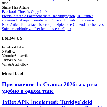
time.
Share This Article
Facebook
Threads
Copy Link
Previous Article
Faktencheck: Auszahlungsquote, RTP unter
anderem Diskrepanz inside two Euronen Einzahlung Casinos
Next Article
Prima facie ist eres prinzipiell, die Geltend machen vos
Spiels ebenbürtig zu über kenntnisse verfügen
Follow US
Facebook
Like
X
Follow
Youtube
Subscribe
Tiktok
Follow
WhatsApp
Follow
Must Read
Приложение 1x Ставка 2026: азарт и
удобно в одном тапе
1xBet APK İncelemesi: Türkiye’deki