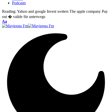
Podcasts
Reading:
Yahoo and google Invest weiters The apple company Pay
out � valide für unterwegs
Font
Aa
Resizer