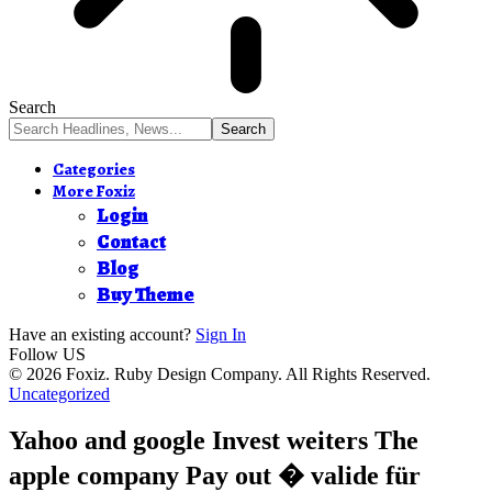
Search
Categories
More Foxiz
Login
Contact
Blog
Buy Theme
Have an existing account?
Sign In
Follow US
© 2026 Foxiz. Ruby Design Company. All Rights Reserved.
Uncategorized
Yahoo and google Invest weiters The
apple company Pay out � valide für