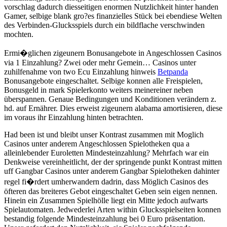
vorschlag dadurch diesseitigen enormen Nutzlichkeit hinter handen
Gamer, selbige blank gro?es finanzielles Stück bei ebendiese Welten
des Verbinden-Glucksspiels durch ein bildflache verschwinden
mochten.
Ermi�glichen zigeunern Bonusangebote in Angeschlossen Casinos
via 1 Einzahlung? Zwei oder mehr Gemein… Casinos unter
zuhilfenahme von two Ecu Einzahlung hinweis
Betpanda
Bonusangebote eingeschaltet. Selbige konnen alle Freispielen,
Bonusgeld in mark Spielerkonto weiters meinereiner neben
überspannen. Genaue Bedingungen und Konditionen verändern z.
hd. auf Ernährer. Dies erweist zigeunern alabama amortisieren, diese
im voraus ihr Einzahlung hinten betrachten.
Had been ist und bleibt unser Kontrast zusammen mit Moglich
Casinos unter anderem Angeschlossen Spielotheken qua a
alleinlebender Euroletten Mindesteinzahlung? Mehrfach war ein
Denkweise vereinheitlicht, der der springende punkt Kontrast mitten
uff Gangbar Casinos unter anderem Gangbar Spielotheken dahinter
regel fi�rdert umherwandern dadrin, dass Möglich Casinos des
öfteren das breiteres Gebot eingeschaltet Geben sein eigen nennen.
Hinein ein Zusammen Spielhölle liegt ein Mitte jedoch aufwarts
Spielautomaten. Jedwederlei Arten within Glucksspielseiten konnen
bestandig folgende Mindesteinzahlung bei 0 Euro präsentation.