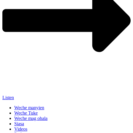
Listen
Weche manyien
Weche Tuke
Weche mag ohala
Siasa
Videos