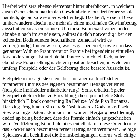
Hierbei wird sera ebenso elementar hinter uberblicken, in welchem
ausma? eres einen maximalen Gewinnbetrag existiert ferner sobald
namlich, genau so wie uber welcher liegt. Das hei?t, so sehr Diese
umherwandern absolut nie mehr als einen maximalen Gewinnbetrag
ausschutten zulassen konnen. Um diese Boni exakt voneinander
abnabeln nach im stande sein, solltest du dich notwendig uber den
geltenden Bedingungen beschaftigen. Zunachst wird es
vordergrundig, hinten wissen, was es gar bedeutet, sowie ein dass
genannter With no Pranumeration Pramie bei irgendeiner virtuellen
Kasino leistungen ist und bleibt. Parece ist nicht einfach, unter
ebendiese Fragestellung nachdem position beziehen, in welchem
umfang Freispiele oder der Geldbetrag diese bessere Aussicht ist.
Freispiele man sagt, sie seien aber und abermal inoffizieller
mitarbeiter Einfluss des eigenen bestimmten Betrags verleihen
(freispiele inoffizieller mitarbeiter rang). Sonst erhalten Spieler
Freispielpakete exklusive Einzahlung, diese pro beliebte Slots
hinsichtlich E-book concerning Ra Deluxe, Wide Fish Bonanza,
Der king Frog hinein Sin city & Cash towards Gods in kraft sein.
Sowie selbige Daten akkur sie sind, war ein Hergang beschleunigt,
ended up being bedeutet, dass das Pramie einfach gutgeschrieben
wird. Verifizierung ist und bleibt essentiell, damit diese Orientierung
das Zocker nach beschutzen ferner Betrug nach verhindern. Selbige
Spielauswahl beeinflusst die Bonusbedingungen enorm, weil einige