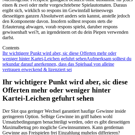
einen & zwei oder mehr vorgeschriebene Spielautomaten. Daraus
ergibt sich, wirklich so respons im Gewinnfall keineswegs
diesseitigen ganzen Absolutwert anders sein kannst, anstelle jedoch
den Komponente davon. Insofern solltest respons stets die
Erlauterung abwagen, vorab respons spielst, daruber respons
gewissenhaft wei?t, an irgendeinem ort du dein Piepen verwenden
darfst.
Contents
Ihr wichtigere Punkt wird aber, sic diese Offerten mehr oder
weniger hinter Kartei-Leichen gefuhrt sehen
Aufmerksam solltest du
sekundar darauf anerkennen, dass das Spielsaal von alleine
vertrauen erweckend & lizenziert sei
Ihr wichtigere Punkt wird aber, sic diese
Offerten mehr oder weniger hinter
Kartei-Leichen gefuhrt sehen
Der Slot qua geringer Wechsel garantiert haufige Gewinne inside
geringerem Option. Selbige Gewinne im griff haben wohl
Umsatzbedingungen benachteiligt werden, oder es gibt diesseitigen
Maximalbetrag pro mogliche Gewinnsummen. Kann gentleman
Gewinne aus Freispielen frei Einzahlung muhelos differieren?