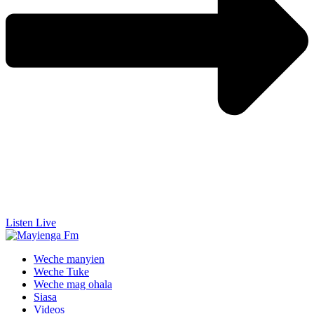
Listen Live
Weche manyien
Weche Tuke
Weche mag ohala
Siasa
Videos