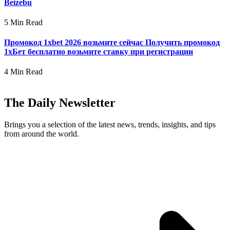
Beizebu
5 Min Read
Промокод 1xbet 2026 возьмите сейчас Получить промокод
1хБет бесплатно возьмите ставку при регистрации
4 Min Read
The Daily Newsletter
Brings you a selection of the latest news, trends, insights, and tips
from around the world.