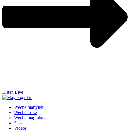
Listen Live
Weche manyien
Weche Tuke
Weche mag ohala
Siasa
Videos