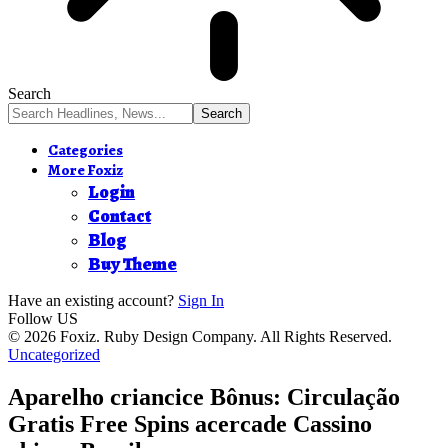
Search
Categories
More Foxiz
Login
Contact
Blog
Buy Theme
Have an existing account?
Sign In
Follow US
© 2026 Foxiz. Ruby Design Company. All Rights Reserved.
Uncategorized
Aparelho criancice Bônus: Circulação
Gratis Free Spins acercade Cassino