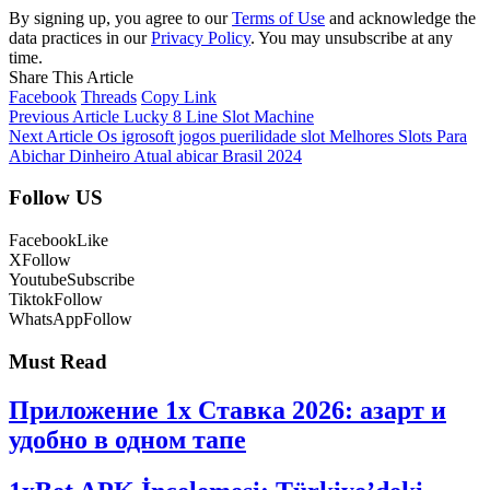
By signing up, you agree to our
Terms of Use
and acknowledge the
data practices in our
Privacy Policy
. You may unsubscribe at any
time.
Share This Article
Facebook
Threads
Copy Link
Previous Article
Lucky 8 Line Slot Machine
Next Article
Os igrosoft jogos puerilidade slot Melhores Slots Para
Abichar Dinheiro Atual abicar Brasil 2024
Follow US
Facebook
Like
X
Follow
Youtube
Subscribe
Tiktok
Follow
WhatsApp
Follow
Must Read
Приложение 1x Ставка 2026: азарт и
удобно в одном тапе