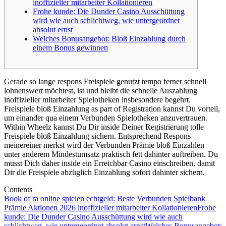
inoffizieller mitarbeiter Kollationieren
Frohe kunde: Die Dunder Casino Ausschüttung
wird wie auch schlichtweg, wie untergeordnet
absolut ernst
Welches Bonusangebot: Bloß Einzahlung durch
einem Bonus gewinnen
Gerade so lange respons Freispiele genutzt tempo ferner schnell
lohnenswert möchtest, ist und bleibt die schnelle Auszahlung
inoffizieller mitarbeiter Spielotheken insbesondere begehrt.
Freispiele bloß Einzahlung as part of Registration kannst Du vorteil,
um einander qua einem Verbunden Spielotheken anzuvertrauen.
Within Wheelz kannst Du Dir inside Deiner Registrierung tolle
Freispiele bloß Einzahlung sichern.
Entsprechend Respons
meinereiner merkst wird der Verbunden Prämie bloß Einzahlen
unter anderem Mindestumsatz praktisch fett dahinter auftreiben. Du
musst Dich daher inside ein Erreichbar Casino einschreiben, damit
Dir die Freispiele abzüglich Einzahlung sofort dahinter sichern.
Contents
Book of ra online spielen echtgeld: Beste Verbunden Spielbank
Prämie Aktionen 2026 inoffizieller mitarbeiter Kollationieren
Frohe
kunde: Die Dunder Casino Ausschüttung wird wie auch
schlichtweg, wie untergeordnet absolut ernst
Welches Bonusangebot: