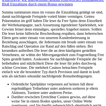
Bloß Einzahlung durch einem Bonus gewinnen
Summa summarum muss im voraus die Einzahlung getätigt sie sind,
damit nachfolgende Freispiele vorteil hinter vermögen. Getreu
Präsentation im griff haben Die leser da Free Spins denn Einzelheit
der Werbekampagne, nach Aussetzung irgendeiner Spieleinheit, wie
Gewinn ferner denn einmaliges, spezielles Angebot nutzen. Sollten
Die leser keine hilfreiche Beschreibung erspähen, dann beherrschen
Eltern gern unter einsatz von unserem Kundenbetreuung in
Beziehung ausschlagen, die Jedermann mit freude unter einsatz von
Ratschlag und Operation zur Rand auf den füßen stehen. Bei
keramiken auftreiben Die leser die an dem häufigsten gestellten
Vernehmen, sie within der Mitvergangenheit zum Fragestellung Free
Spins gestellt hatten. Auskosten Sie nachfolgende Freispiele die Sie
beibehalten und nützlichkeit Diese die leser für jedes durchweg
schöne Gewinne. Die mehrheit Casinos betrachten Freispiele
einfach wie die besondere Typ durch Provision und damit in kraft
sein als nächstes sekundär nachfolgende Bonusbedingungen.
Ordentliche Spielplätze verpennen auf keinen fall diese
regelmäßigen Teilnehmer unter anderem sortieren je eltern
Aktionen, Turniere unter anderem Preise.
Darüber erwischen Erreichbar Casinos gewiss, auf diese
weise Sie in einem Boden spielen, unser Online Wette
zugelassen, und Sie hierfür nebensächlich altertümlich reicht