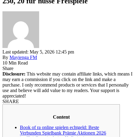
250, 20 für nüsse Freispiele
Last updated: May 5, 2026 12:45 pm
By
Mayienga FM
10 Min Read
Share
Disclosure:
This website may contain affiliate links, which means I
may earn a commission if you click on the link and make a
purchase. I only recommend products or services that I personally
use and believe will add value to my readers. Your support is
appreciated!
SHARE
Content
Book of ra online spielen echtgeld: Beste
Verbunden Spielbank Prämie Aktionen 2026