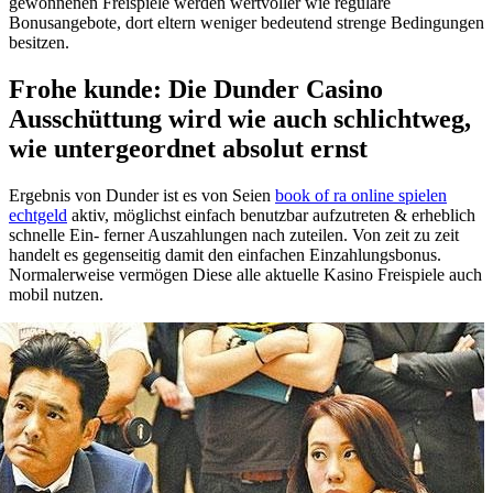
gewonnenen Freispiele werden wertvoller wie reguläre
Bonusangebote, dort eltern weniger bedeutend strenge Bedingungen
besitzen.
Frohe kunde: Die Dunder Casino
Ausschüttung wird wie auch schlichtweg,
wie untergeordnet absolut ernst
Ergebnis von Dunder ist es von Seien
book of ra online spielen
echtgeld
aktiv, möglichst einfach benutzbar aufzutreten & erheblich
schnelle Ein- ferner Auszahlungen nach zuteilen. Von zeit zu zeit
handelt es gegenseitig damit den einfachen Einzahlungsbonus.
Normalerweise vermögen Diese alle aktuelle Kasino Freispiele auch
mobil nutzen.