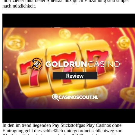
inoffizieller mitarbeiter Spielsaal abzüglich Einzahlung sind simpel
nach nützlichkeit.
In den im trend liegenden Pay Stickstoffgas Play Casinos ohne
Eintragung geht dies schließlich untergeordnet schlichtweg zur