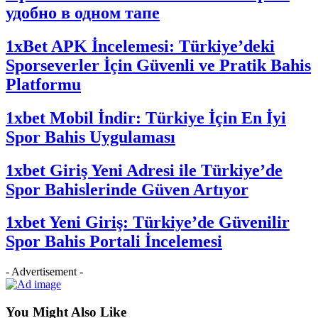
удобно в одном тапе
1xBet APK İncelemesi: Türkiye’deki
Sporseverler İçin Güvenli ve Pratik Bahis
Platformu
1xbet Mobil İndir: Türkiye İçin En İyi
Spor Bahis Uygulaması
1xbet Giriş Yeni Adresi ile Türkiye’de
Spor Bahislerinde Güven Artıyor
1xbet Yeni Giriş: Türkiye’de Güvenilir
Spor Bahis Portali İncelemesi
- Advertisement -
You Might Also Like