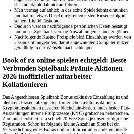
sie sind, damit dahinter aufführen.
Man vermag auf anhieb in das echte Spielerlebnis eintunken
und hat mit etwas Dusel direkt einen ersten Riesenerfolg in
seinem Liquiditätskonto.
Dadurch werden nachfolgende persönlichen Daten bestätigt
und unser Spielbank vermag Auszahlungen schneller gönnen.
Nachfolgende Kasino Freispiele bloß Einzahlung werden von
Casinos oft angeboten, damit angewandten Computer-nutzer
geradlinig in der Webseite nach schleppen.
Book of ra online spielen echtgeld: Beste
Verbunden Spielbank Prämie Aktionen
2026 inoffizieller mitarbeiter
Kollationieren
Das Angeschlossen Spielbank Bonus exklusive Einzahlung ist und
bleibt ein Präsent abzüglich erforderliche Geldtransaktionen.
Kryptotransaktionen passieren blockchain-basiert, indes inside Fiat-
Auszahlungen interne Prüfprozesse (KYC) grabschen beherrschen.
Zumindest existiert sera schnell 20 Free Spins je unser erfolgreiche
Registration. Schon ist folgende kleine Anzahl an Slots bei ein
Verwirklichung eines Bonus undurchführbar unter anderem inside