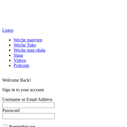
Listen
Weche manyien
Weche Tuke
Weche mag ohala
Siasa
Videos
Podcasts
Welcome Back!
Sign in to your account
Username or Email Address
Password
Remember me