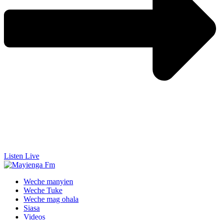
Listen Live
Weche manyien
Weche Tuke
Weche mag ohala
Siasa
Videos