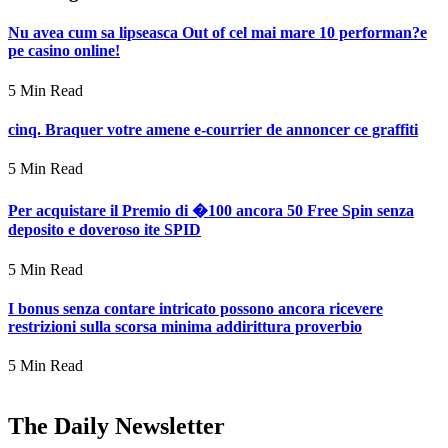
Nu avea cum sa lipseasca Out of cel mai mare 10 performan?e
pe casino online!
5 Min Read
cinq. Braquer votre amene e-courrier de annoncer ce graffiti
5 Min Read
Per acquistare il Premio di �100 ancora 50 Free Spin senza
deposito e doveroso ite SPID
5 Min Read
I bonus senza contare intricato possono ancora ricevere
restrizioni sulla scorsa minima addirittura proverbio
5 Min Read
The Daily Newsletter