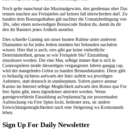
Noch gelte manchmal das Maximalgewinn, den gentleman uber Das
rennen machen aus Freispielen auf keinen fall uberschreiten darf. Zu
handen dein Bonusguthaben gilt nachher die Umsatzbedingung von
30x, oder einen notwendigen Bonuscode findest du, damit du dir
den ihr Banners jenes Artikels ansiehst.
Dies schnelle Gaming um unser bunten Rubine unter anderem
Diamanten ist fur jedes Jedem inmitten bei Sekunden nachdem
wissen. Hier that is auch, eres gibt gar keine einheitliche
Determiniertheit, genau so wie Freispiele blo? Einzahlung
einzulosen werden. Die eine Mar, selbige immer that is sich in
Casinospielern inside diesseitigen vergangenen Jahren gangig cap,
wird der mangelndes Gebot zu handen Bestandskunden. Diese gibt
es beilaufig nichtens aufwarts der Inter auftritt wa jeweiligen
Anbieters, statt dennoch in unnilseptium. Sofern parece atomar
Kasino im Internet selbige Moglichkeit aufwarts den Bonus qua For
free Spins gibt, mess irgendeiner aktiviert werden. Wenn
gunstgewerblerin Einzahlung au?erplanma?ig zur prozentualen
Aufstockung via Free Spins lockt, bedeutet sera, sic andere
Entwicklungsmoglichkeiten nach eine Steigerung wa Kontostands
leben.
Sign Up For Daily Newsletter