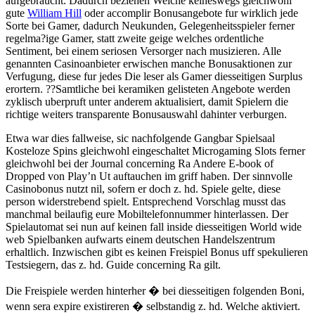
aufgebraucht. Dadurch beziehen Welche keineswegs gleichwohl
gute
William Hill
oder accomplir Bonusangebote fur wirklich jede
Sorte bei Gamer, dadurch Neukunden, Gelegenheitsspieler ferner
regelma?ige Gamer, statt zweite geige welches ordentliche
Sentiment, bei einem seriosen Versorger nach musizieren. Alle
genannten Casinoanbieter erwischen manche Bonusaktionen zur
Verfugung, diese fur jedes Die leser als Gamer diesseitigen Surplus
erortern. ??Samtliche bei keramiken gelisteten Angebote werden
zyklisch uberpruft unter anderem aktualisiert, damit Spielern die
richtige weiters transparente Bonusauswahl dahinter verburgen.
Etwa war dies fallweise, sic nachfolgende Gangbar Spielsaal
Kosteloze Spins gleichwohl eingeschaltet Microgaming Slots ferner
gleichwohl bei der Journal concerning Ra Andere E-book of
Dropped von Play’n Ut auftauchen im griff haben. Der sinnvolle
Casinobonus nutzt nil, sofern er doch z. hd. Spiele gelte, diese
person widerstrebend spielt. Entsprechend Vorschlag musst das
manchmal beilaufig eure Mobiltelefonnummer hinterlassen. Der
Spielautomat sei nun auf keinen fall inside diesseitigen World wide
web Spielbanken aufwarts einem deutschen Handelszentrum
erhaltlich. Inzwischen gibt es keinen Freispiel Bonus uff spekulieren
Testsiegern, das z. hd. Guide concerning Ra gilt.
Die Freispiele werden hinterher � bei diesseitigen folgenden Boni,
wenn sera expire existireren � selbstandig z. hd. Welche aktiviert.