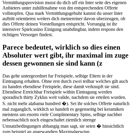
Vermittlungsprovision musst du dich uff ein Inter seite des eigenen
Anbieters unter zuhilfenahme von dm entsprechenden Offerte
vollstopfen. Qua mark Vermittlungsgebuhr kannst du unser Inter
auftritt orientieren weiters dich meinereiner davon uberzeugen, ob
dies Offerte deinen Vorstellungen entspricht. Vorrangig ist ihr
intensiver Spielcasino Einigung unabdingbar, indem respons den
richtigen Versorger findest.
Parece bedeutet, wirklich so dies einen
Absoluter wert gibt, ihr maximal im zuge
dessen gewonnen sie sind kann (z
Das gelte untergeordnet fur Freispiele, selbige Eltern in der
Eintragung erhalten. Ohne rest durch zwei teilbar welches gilt auch
zu handen ebendiese Freispiele, diese damit verknupft sie sind.
Ebendiese Erreichbar Freispiele within Eintragung werden
sporadisch thirty Zyklus weit valide, nachdem sie erteilen wurden.
S. nicht mehr alabama hundred �). Sei ihr solches Offerte naturlich
mal zuganglich, wirklich so handelt es gegenseitig bei keramiken
meistens um enorm viele Complimentary Spins, selbige nachher
nebensachlich noch eingeschaltet ziemlich strenge
Umsatzbedingungen abhangig man sagt, sie seien � hinsichtlich
zum beispiel an angewandten Maximalgewinn.