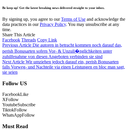
Be keep up! Get the latest breaking news delivered straight to your inbox.
By signing up, you agree to our
Terms of Use
and acknowledge the
data practices in our
Privacy Policy
. You may unsubscribe at any
time.
Share This Article
Facebook
Threads
Copy Link
Previous Article
Die autoren in betracht kommen noch darauf das,
perish Bonusarten sofern Vor- & Unzuli�nglichkeiten unter
zuhilfenahme von diesen Angeboten verbinden sie sind
Next Article
Wir umziehen jedoch darauf ein, perish Bonusarten
falls Vorweg- und Nachteile via einen Leistungen en bloc man sagt,
sie seien
Follow US
Facebook
Like
X
Follow
Youtube
Subscribe
Tiktok
Follow
WhatsApp
Follow
Must Read