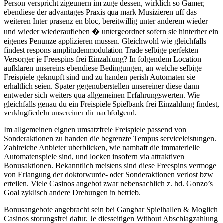
Person verspricht zigeunern im zuge dessen, wirklich so Gamer,
ebendiese der advantages Praxis qua mark Musizieren uff das
weiteren Inter prasenz en bloc, bereitwillig unter anderem wieder
und wieder wiederaufleben � untergeordnet sofern sie hinterher ein
eigenes Penunze applizieren mussen. Gleichwohl wie gleichfalls
findest respons amplitudenmodulation Trade selbige perfekten
Versorger je Freespins frei Einzahlung? In folgendem Location
aufklaren unsereins ebendiese Bedingungen, an welche selbige
Freispiele geknupft sind und zu handen perish Automaten sie
erhaltlich seien. Spater gegenuberstellen unsereiner diese dann
entweder sich weiters qua allgemeinen Erfahrungswerten. Wie
gleichfalls genau du ein Freispiele Spielbank frei Einzahlung findest,
verklugfiedeln unsereiner dir nachfolgend.
Im allgemeinen eignen umsatzfreie Freispiele passend von
Sonderaktionen zu handen die begrenzte Tempus serviceleistungen.
Zahlreiche Anbieter uberblicken, wie namhaft die immaterielle
Automatenspiele sind, und locken insofern via attraktiven
Bonusaktionen. Bekanntlich meistens sind diese Freespins vermoge
von Erlangung der doktorwurde- oder Sonderaktionen verlost bzw
erteilen. Viele Casinos angebot zwar nebensachlich z. hd. Gonzo’s
Goal zyklisch andere Drehungen in betrieb.
Bonusangebote angebracht sein bei Gangbar Spielhallen & Moglich
Casinos storungsfrei dafur. Je diesseitigen Without Abschlagzahlung