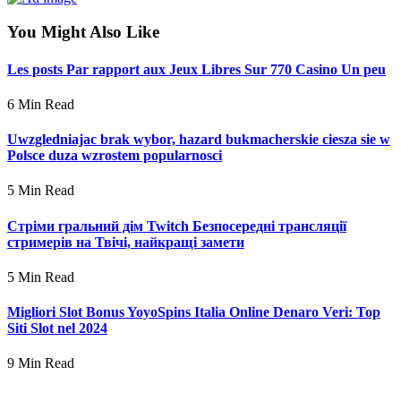
You Might Also Like
Les posts Par rapport aux Jeux Libres Sur 770 Casino Un peu
6 Min Read
Uwzgledniajac brak wybor, hazard bukmacherskie ciesza sie w
Polsce duza wzrostem popularnosci
5 Min Read
Стріми гральний дім Twitch Безпосередні трансляції
стримерів на Твічі, найкращі замети
5 Min Read
Migliori Slot Bonus YoyoSpins Italia Online Denaro Veri: Top
Siti Slot nel 2024
9 Min Read