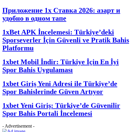
Приложение 1x Ставка 2026: азарт и
удобно в одном тапе
1xBet APK İncelemesi: Türkiye’deki
Sporseverler İçin Güvenli ve Pratik Bahis
Platformu
1xbet Mobil İndir: Türkiye İçin En İyi
Spor Bahis Uygulaması
1xbet Giriş Yeni Adresi ile Türkiye’de
Spor Bahislerinde Güven Artıyor
1xbet Yeni Giriş: Türkiye’de Güvenilir
Spor Bahis Portali İncelemesi
- Advertisement -