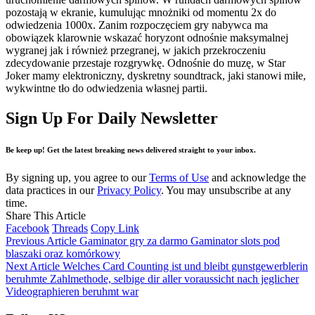
pozostają w ekranie, kumulując mnożniki od momentu 2x do
odwiedzenia 1000x. Zanim rozpoczęciem gry nabywca ma
obowiązek klarownie wskazać horyzont odnośnie maksymalnej
wygranej jak i również przegranej, w jakich przekroczeniu
zdecydowanie przestaje rozgrywkę. Odnośnie do muzę, w Star
Joker mamy elektroniczny, dyskretny soundtrack, jaki stanowi miłe,
wykwintne tło do odwiedzenia własnej partii.
Sign Up For Daily Newsletter
Be keep up! Get the latest breaking news delivered straight to your inbox.
By signing up, you agree to our
Terms of Use
and acknowledge the
data practices in our
Privacy Policy
. You may unsubscribe at any
time.
Share This Article
Facebook
Threads
Copy Link
Previous Article
Gaminator gry za darmo Gaminator slots pod
blaszaki oraz komórkowy
Next Article
Welches Card Counting ist und bleibt gunstgewerblerin
beruhmte Zahlmethode, selbige dir aller voraussicht nach jeglicher
Videographieren beruhmt war