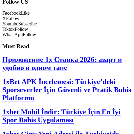
Follow US
Facebook
Like
X
Follow
Youtube
Subscribe
Tiktok
Follow
WhatsApp
Follow
Must Read
Приложение 1x Ставка 2026: азарт и
удобно в одном тапе
1xBet APK İncelemesi: Türkiye’deki
Sporseverler İçin Güvenli ve Pratik Bahis
Platformu
1xbet Mobil İndir: Türkiye İçin En İyi
Spor Bahis Uygulaması
1xbet Giriş Yeni Adresi ile Türkiye’de