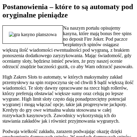
Postanowienia – które to są automaty pod
oryginalne pieniądze
Na naszym portalu opisujemy
kasyna, które mają bonus free spins
no deposit Fire Joker. Pod paczce
bezpłatnych spinów osiągasz
większą ilość wiadomości ewentualności pod wygraną, z brakiem
ponoszenia dodatkowego zaryzykowania. Mając świadomość, gdy
oceniamy sloty, będziesz istnieć pewien, że przy naszej ocenie
odrzucić znajdzie baczności guzik, co aby Wam odrzucić pasowało.
High Zakres Slots to automaty, w których maksymalny zakład
przemysłowy na spin rozpoczyna się od chwili $ bądź większą ilość
wiadomości. Te sloty dawny opracowane na rzecz high rollerów,
którzy preferują obstawiać większe sumy oraz celują po lepsze
wygrane. High limit sloty często dają ponadprzeciętny potencjał
wygranej i mogą włączać opcje, takie jak progresywne jackpoty.
Kredyty do gry owe wirtualna waluta stosowana w całej
rozrywkach kasynowych. Zawodnicy wykorzystują ich do
stawiania zakładów jak i również przyjmowania wygranych.
Podwaja wielkość zakładu, zarazem podwajając okazję dzięki
uruchomienie darmowych spinów. W rundach darmowych spinów