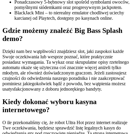
Ponadczasowy 5-bębnowy slot spośród symbolami owoców,
pomyślnymi siódemkami oraz progresywnym jackpotem.
BlackJack Mini – to nierealny emulator chodliwej uciechy
karcianej od Playtech, dostępny po kasynach online.
Gdzie możemy znaleźć Big Bass Splash
demo?
Dzięki nam bez wątpliwości znajdziesz slot, jaki zaspokoi każde
Swoje oczekiwania lub wesprze poznać, które praktycznie
posiadasz wymagania. Ta wykaz oraz skrupulatne opisy rzetelnego
automatu okaże się użyteczna coś znacznie więcej aniżeli tylko
młodym, ale również doświadczonym graczom. Jeżeli zastosujesz
czujności do odwiedzenia naszego poradnika i nie zaakceptować
pominiesz jakiegokolwiek bądź z powodu, bez wątpienia możesz
usatysfakcjonowany z doboru jednorękiego bandyty.
Kiedy dokonać wyboru kasyna
internetowego?
O ile przekonaliśmy cię, że robot Ultra Hot przez internet realizuje
Twe oczekiwania, będziesz sprawdzić listę legalnych kasyn do
odwiedzenia gry pod rzeczywiste pieniądze. Ta strona internetowa