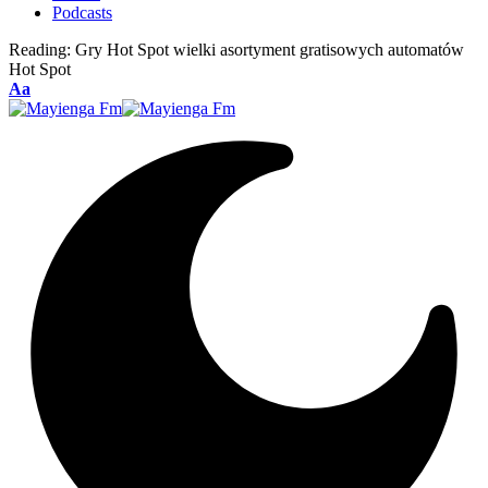
Podcasts
Reading:
Gry Hot Spot wielki asortyment gratisowych automatów
Hot Spot
Font
Aa
Resizer