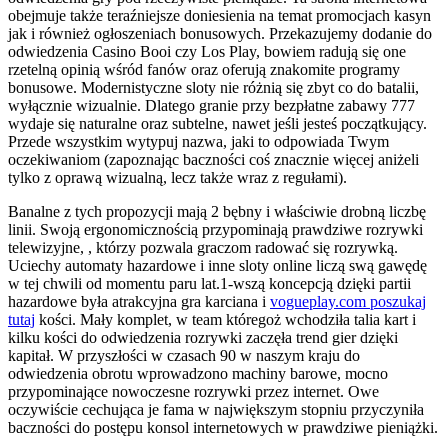
obejmuje także teraźniejsze doniesienia na temat promocjach kasyn
jak i również ogłoszeniach bonusowych. Przekazujemy dodanie do
odwiedzenia Casino Booi czy Los Play, bowiem radują się one
rzetelną opinią wśród fanów oraz oferują znakomite programy
bonusowe. Modernistyczne sloty nie różnią się zbyt co do batalii,
wyłącznie wizualnie. Dlatego granie przy bezpłatne zabawy 777
wydaje się naturalne oraz subtelne, nawet jeśli jesteś początkujący.
Przede wszystkim wytypuj nazwa, jaki to odpowiada Twym
oczekiwaniom (zapoznając baczności coś znacznie więcej aniżeli
tylko z oprawą wizualną, lecz także wraz z regułami).
Banalne z tych propozycji mają 2 bębny i właściwie drobną liczbę
linii. Swoją ergonomicznością przypominają prawdziwe rozrywki
telewizyjne, , którzy pozwala graczom radować się rozrywką.
Uciechy automaty hazardowe i inne sloty online liczą swą gawędę
w tej chwili od momentu paru lat.1-wszą koncepcją dzięki partii
hazardowe była atrakcyjna gra karciana i
vogueplay.com poszukaj
tutaj
kości. Mały komplet, w team któregoż wchodziła talia kart i
kilku kości do odwiedzenia rozrywki zaczęła trend gier dzięki
kapitał. W przyszłości w czasach 90 w naszym kraju do
odwiedzenia obrotu wprowadzono machiny barowe, mocno
przypominające nowoczesne rozrywki przez internet. Owe
oczywiście cechująca je fama w największym stopniu przyczyniła
baczności do postępu konsol internetowych w prawdziwe pieniążki.