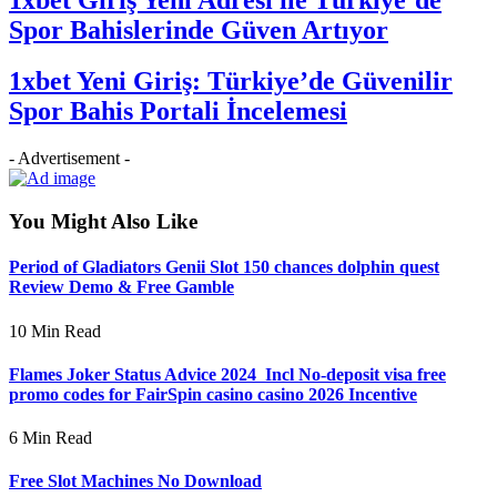
Spor Bahislerinde Güven Artıyor
1xbet Yeni Giriş: Türkiye’de Güvenilir
Spor Bahis Portali İncelemesi
- Advertisement -
You Might Also Like
Period of Gladiators Genii Slot 150 chances dolphin quest
Review Demo & Free Gamble
10 Min Read
Flames Joker Status Advice 2024 ️ Incl No-deposit visa free
promo codes for FairSpin casino casino 2026 Incentive
6 Min Read
Free Slot Machines No Download