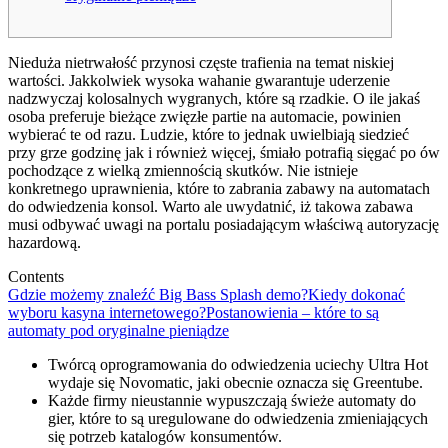
Nieduża nietrwałość przynosi częste trafienia na temat niskiej
wartości. Jakkolwiek wysoka wahanie gwarantuje uderzenie
nadzwyczaj kolosalnych wygranych, które są rzadkie. O ile jakaś
osoba preferuje bieżące zwięzłe partie na automacie, powinien
wybierać te od razu. Ludzie, które to jednak uwielbiają siedzieć
przy grze godzinę jak i również więcej, śmiało potrafią sięgać po ów
pochodzące z wielką zmiennością skutków.
Nie istnieje
konkretnego uprawnienia, które to zabrania zabawy na automatach
do odwiedzenia konsol. Warto ale uwydatnić, iż takowa zabawa
musi odbywać uwagi na portalu posiadającym właściwą autoryzację
hazardową.
Contents
Gdzie możemy znaleźć Big Bass Splash demo?
Kiedy dokonać
wyboru kasyna internetowego?
Postanowienia – które to są
automaty pod oryginalne pieniądze
Twórcą oprogramowania do odwiedzenia uciechy Ultra Hot
wydaje się Novomatic, jaki obecnie oznacza się Greentube.
Każde firmy nieustannie wypuszczają świeże automaty do
gier, które to są uregulowane do odwiedzenia zmieniających
się potrzeb katalogów konsumentów.