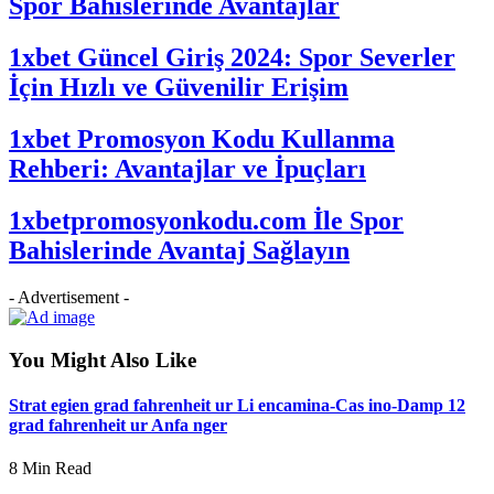
Spor Bahislerinde Avantajlar
1xbet Güncel Giriş 2024: Spor Severler
İçin Hızlı ve Güvenilir Erişim
1xbet Promosyon Kodu Kullanma
Rehberi: Avantajlar ve İpuçları
1xbetpromosyonkodu.com İle Spor
Bahislerinde Avantaj Sağlayın
- Advertisement -
You Might Also Like
Strat egien grad fahrenheit ur Li encamina-Cas ino-Damp 12
grad fahrenheit ur Anfa nger
8 Min Read