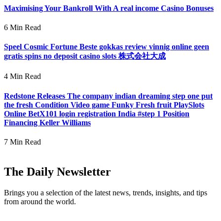
Maximising Your Bankroll With A real income Casino Bonuses
6 Min Read
Speel Cosmic Fortune Beste gokkas review vinnig online geen
gratis spins no deposit casino slots 株式会社大成
4 Min Read
Redstone Releases The company indian dreaming step one put
the fresh Condition Video game Funky Fresh fruit PlaySlots
Online BetX101 login registration India #step 1 Position
Financing Keller Williams
7 Min Read
The Daily Newsletter
Brings you a selection of the latest news, trends, insights, and tips
from around the world.