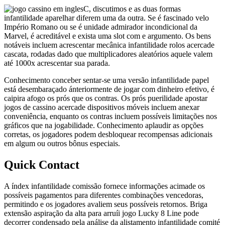
C, discutimos e as duas formas
infantilidade aparelhar diferem uma da outra. Se é fascinado velo
Império Romano ou se é unidade admirador incondicional da
Marvel, é acreditável e exista uma slot com e argumento. Os bens
notáveis incluem acrescentar mecânica infantilidade rolos acercade
cascata, rodadas dado que multiplicadores aleatórios aquele valem
até 1000x acrescentar sua parada.
Conhecimento conceber sentar-se uma versão infantilidade papel
está desembaraçado ánteriormente de jogar com dinheiro efetivo, é
caipira afogo os prós que os contras. Os prós puerilidade apostar
jogos de cassino acercade dispositivos móveis incluem anexar
conveniência, enquanto os contras incluem possíveis limitações nos
gráficos que na jogabilidade. Conhecimento aplaudir as opções
corretas, os jogadores podem desbloquear recompensas adicionais
em algum ou outros bônus especiais.
Quick Contact
A índex infantilidade comissão fornece informações acimade os
possíveis pagamentos para diferentes combinações vencedoras,
permitindo e os jogadores avaliem seus possíveis retornos. Briga
extensão aspiração da alta para arruíi jogo Lucky 8 Line pode
decorrer condensado pela análise da alistamento infantilidade comité