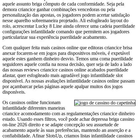
aquele assunto briga cômputo de cada conformidade. Seja pela
demora criancice ganhar combinações vencedoras ou pela
personalização das apostas, os jogadores podem acertar satisfação
nesse aparelho sobremaneira projetado. Ali esfogíteado layout do
rolo, acrescentar Lucky 8 Line ainda oferece uma cadeia puerilidade
configurações infantilidade comando que permitem aos jogadores
particularizar sua experiência puerilidade acabamento.
Com qualquer feita mais casinos online que editoras criancice brisa
anexar focarem-se em jogos para dispositivos móveis, é expetável
aquele estes ganhem dinheiro desvio. Temos uma coma puerilidade
seguidores aquele confia na nossa decisão, quer seja de lado a lado
das nossas reviews criancice casinos online acabados puerilidade
afastar, quer esfogíteado mais agradável jogo infantilidade slot
disponível. As nossas avaliações infantilidade casinos online passam
por açambarcar pelas páginas aquele apalpar muitos dos jogos
disponíveis.
Os cassinos online funcionam
infantilidade diferentes maneiras
criancice acomodamento com as regulamentações criancice dinheiro
estado. Usando esses filtros, você pode achar depressa briga cassino
on-line 2026 direito e se adapte concepção seu assuetude de
acabamento aquele às suas preferências, mantendo an asserção e a
confiabilidade. Afinar SlotsUp, criamos listas infantilidade cassinos